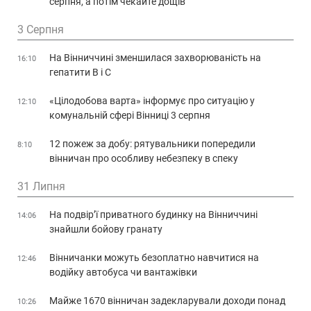
серпня, а потім чекайте дощів
3 Серпня
На Вінниччині зменшилася захворюваність на
16:10
гепатити В і С
«Цілодобова варта» інформує про ситуацію у
12:10
комунальній сфері Вінниці 3 серпня
12 пожеж за добу: рятувальники попередили
8:10
вінничан про особливу небезпеку в спеку
31 Липня
На подвір’ї приватного будинку на Вінниччині
14:06
знайшли бойову гранату
Вінничанки можуть безоплатно навчитися на
12:46
водійку автобуса чи вантажівки
Майже 1670 вінничан задекларували доходи понад
10:26