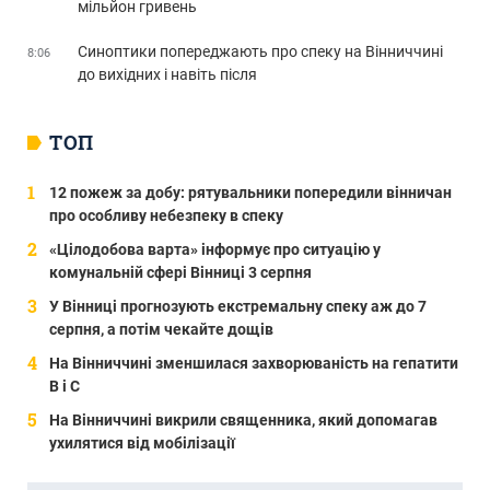
мільйон гривень
Синоптики попереджають про спеку на Вінниччині
8:06
до вихідних і навіть після
ТОП
12 пожеж за добу: рятувальники попередили вінничан
про особливу небезпеку в спеку
«Цілодобова варта» інформує про ситуацію у
комунальній сфері Вінниці 3 серпня
У Вінниці прогнозують екстремальну спеку аж до 7
серпня, а потім чекайте дощів
На Вінниччині зменшилася захворюваність на гепатити
В і С
На Вінниччині викрили священника, який допомагав
ухилятися від мобілізації