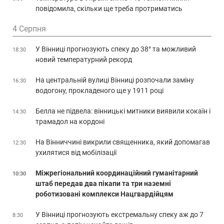
повідомила, скільки ще треба протриматись
4 Серпня
У Вінниці прогнозують спеку до 38° та можливий
18:30
новий температурний рекорд
На центральній вулиці Вінниці розпочали заміну
16:30
водогону, прокладеного ще у 1911 році
Белла не підвела: вінницькі митники виявили кокаїн і
14:30
трамадол на кордоні
На Вінниччині викрили священника, який допомагав
12:30
ухилятися від мобілізації
Міжрегіональний координаційний гуманітарний
10:30
штаб передав два пікапи та три наземні
роботизовані комплекси Нацгвардійцям
У Вінниці прогнозують екстремальну спеку аж до 7
8:30