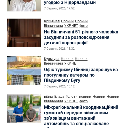
угодою з Нідерландами
7 Серпня, 2026, 17:52
Кримінал
Новини
Новини
Вінниччини
УКР.НЕТ
фото
На Вінниччині 51-річного чоловіка
засудили за розповсюдження
дитячої порнографії
7 Серпня, 2026, 15:32
Культура
Новини
Новини
Вінниччини
УКР.НЕТ
Офіс туризму Вінниці запрошує на
прогулянку катером по
Південному Бугу
7 Серпня, 2026, 13:12
війна
Влада
Головні новини
Новини
Новини
Вінниччини
УКР.НЕТ
фото
Міжрегіональний координаційний
гумштаб передав військовим
зв’язківцям вантажний
автомобіль та спеціалізоване