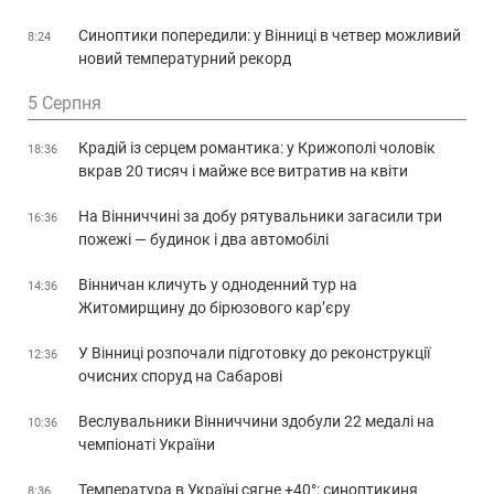
Синоптики попередили: у Вінниці в четвер можливий
8:24
новий температурний рекорд
5 Серпня
Крадій із серцем романтика: у Крижополі чоловік
18:36
вкрав 20 тисяч і майже все витратив на квіти
На Вінниччині за добу рятувальники загасили три
16:36
пожежі — будинок і два автомобілі
Вінничан кличуть у одноденний тур на
14:36
Житомирщину до бірюзового кар’єру
У Вінниці розпочали підготовку до реконструкції
12:36
очисних споруд на Сабарові
Веслувальники Вінниччини здобули 22 медалі на
10:36
чемпіонаті України
Температура в Україні сягне +40°: синоптикиня
8:36