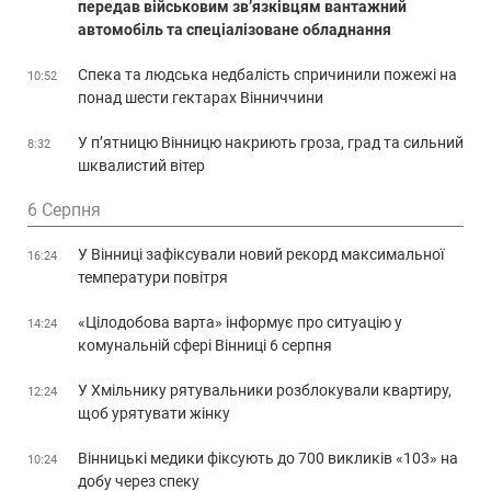
передав військовим зв’язківцям вантажний
автомобіль та спеціалізоване обладнання
Спека та людська недбалість спричинили пожежі на
10:52
понад шести гектарах Вінниччини
У п’ятницю Вінницю накриють гроза, град та сильний
8:32
шквалистий вітер
6 Серпня
У Вінниці зафіксували новий рекорд максимальної
16:24
температури повітря
«Цілодобова варта» інформує про ситуацію у
14:24
комунальній сфері Вінниці 6 серпня
У Хмільнику рятувальники розблокували квартиру,
12:24
щоб урятувати жінку
Вінницькі медики фіксують до 700 викликів «103» на
10:24
добу через спеку