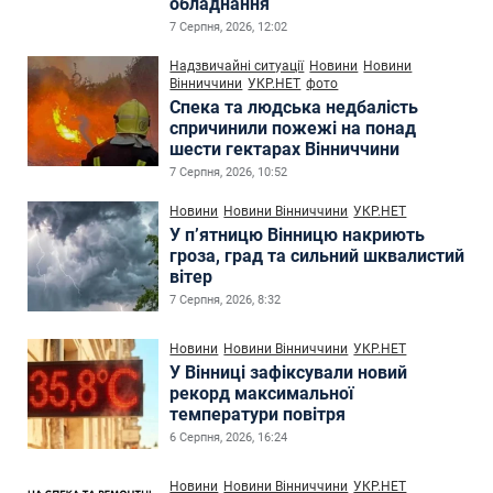
обладнання
7 Серпня, 2026, 12:02
Надзвичайні ситуації
Новини
Новини
Вінниччини
УКР.НЕТ
фото
Спека та людська недбалість
спричинили пожежі на понад
шести гектарах Вінниччини
7 Серпня, 2026, 10:52
Новини
Новини Вінниччини
УКР.НЕТ
У п’ятницю Вінницю накриють
гроза, град та сильний шквалистий
вітер
7 Серпня, 2026, 8:32
Новини
Новини Вінниччини
УКР.НЕТ
У Вінниці зафіксували новий
рекорд максимальної
температури повітря
6 Серпня, 2026, 16:24
Новини
Новини Вінниччини
УКР.НЕТ