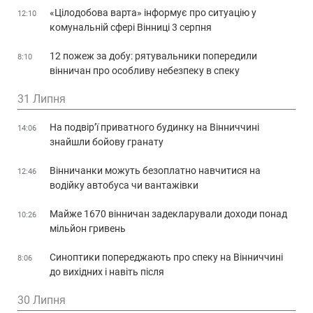
«Цілодобова варта» інформує про ситуацію у
12:10
комунальній сфері Вінниці 3 серпня
12 пожеж за добу: рятувальники попередили
8:10
вінничан про особливу небезпеку в спеку
31 Липня
На подвір’ї приватного будинку на Вінниччині
14:06
знайшли бойову гранату
Вінничанки можуть безоплатно навчитися на
12:46
водійку автобуса чи вантажівки
Майже 1670 вінничан задекларували доходи понад
10:26
мільйон гривень
Синоптики попереджають про спеку на Вінниччині
8:06
до вихідних і навіть після
30 Липня