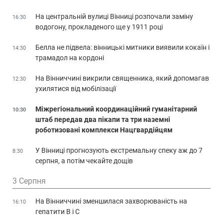
На центральній вулиці Вінниці розпочали заміну
16:30
водогону, прокладеного ще у 1911 році
Белла не підвела: вінницькі митники виявили кокаїн і
14:30
трамадол на кордоні
На Вінниччині викрили священника, який допомагав
12:30
ухилятися від мобілізації
Міжрегіональний координаційний гуманітарний
10:30
штаб передав два пікапи та три наземні
роботизовані комплекси Нацгвардійцям
У Вінниці прогнозують екстремальну спеку аж до 7
8:30
серпня, а потім чекайте дощів
3 Серпня
На Вінниччині зменшилася захворюваність на
16:10
гепатити В і С