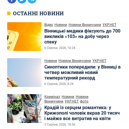
ОСТАННІ НОВИНИ
Відео
Новини
Новини Вінниччини
УКР.НЕТ
Вінницькі медики фіксують до 700
викликів «103» на добу через
спеку
6 Серпня, 2026, 10:24
Новини
Новини Вінниччини
УКР.НЕТ
Синоптики попередили: у Вінниці в
четвер можливий новий
температурний рекорд
6 Серпня, 2026, 8:24
Кримінал
Новини
Новини
Вінниччини
УКР.НЕТ
фото
Крадій із серцем романтика: у
Крижополі чоловік вкрав 20 тисяч
і майже все витратив на квіти
5 Серпня, 2026, 18:36