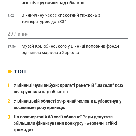
всю ніч кружляли над областю
Вінниччину чекає спекотний тиждень з
9:02
температурою до +38°
29 Липня
Музей Коцюбинського у Вінниці поповнив фонди
17:56
рідкісною маркою з Харкова
ТОП
У Вінниці чули вибухи: крилаті ракети й “шахеди” всю
ніч кружляли над областю
У Вінницькій області 59-річний чоловік шубовстнув у
восьмиметрову криницю
На позачерговій 83 сесії обласної Ради депутати
збільшили фінансування конкурсу «Безпечні стійкі
громади»