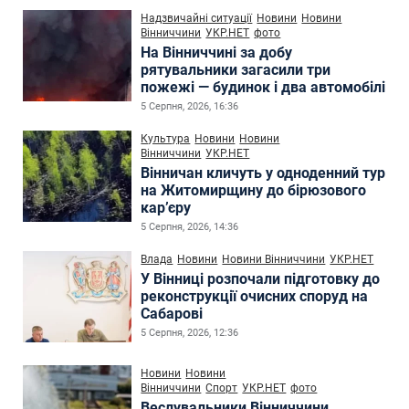
Надзвичайні ситуації
Новини
Новини
Вінниччини
УКР.НЕТ
фото
На Вінниччині за добу
рятувальники загасили три
пожежі — будинок і два автомобілі
5 Серпня, 2026, 16:36
Культура
Новини
Новини
Вінниччини
УКР.НЕТ
Вінничан кличуть у одноденний тур
на Житомирщину до бірюзового
кар’єру
5 Серпня, 2026, 14:36
Влада
Новини
Новини Вінниччини
УКР.НЕТ
У Вінниці розпочали підготовку до
реконструкції очисних споруд на
Сабарові
5 Серпня, 2026, 12:36
Новини
Новини
Вінниччини
Спорт
УКР.НЕТ
фото
Веслувальники Вінниччини