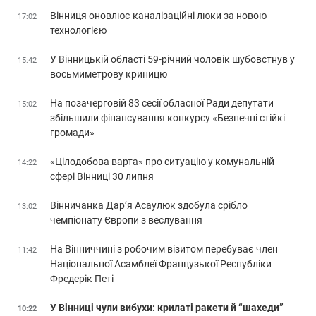
Вінниця оновлює каналізаційні люки за новою
17:02
технологією
У Вінницькій області 59-річний чоловік шубовстнув у
15:42
восьмиметрову криницю
На позачерговій 83 сесії обласної Ради депутати
15:02
збільшили фінансування конкурсу «Безпечні стійкі
громади»
«Цілодобова варта» про ситуацію у комунальній
14:22
сфері Вінниці 30 липня
Вінничанка Дар’я Асаулюк здобула срібло
13:02
чемпіонату Європи з веслування
На Вінниччині з робочим візитом перебуває член
11:42
Національної Асамблеї Французької Республіки
Фредерік Петі
У Вінниці чули вибухи: крилаті ракети й “шахеди”
10:22