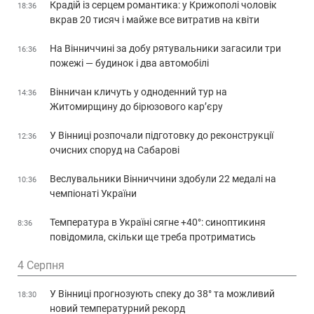
Крадій із серцем романтика: у Крижополі чоловік
18:36
вкрав 20 тисяч і майже все витратив на квіти
На Вінниччині за добу рятувальники загасили три
16:36
пожежі — будинок і два автомобілі
Вінничан кличуть у одноденний тур на
14:36
Житомирщину до бірюзового кар’єру
У Вінниці розпочали підготовку до реконструкції
12:36
очисних споруд на Сабарові
Веслувальники Вінниччини здобули 22 медалі на
10:36
чемпіонаті України
Температура в Україні сягне +40°: синоптикиня
8:36
повідомила, скільки ще треба протриматись
4 Серпня
У Вінниці прогнозують спеку до 38° та можливий
18:30
новий температурний рекорд