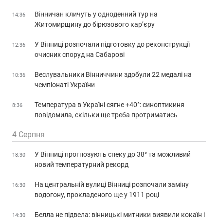
Вінничан кличуть у одноденний тур на
14:36
Житомирщину до бірюзового кар’єру
У Вінниці розпочали підготовку до реконструкції
12:36
очисних споруд на Сабарові
Веслувальники Вінниччини здобули 22 медалі на
10:36
чемпіонаті України
Температура в Україні сягне +40°: синоптикиня
8:36
повідомила, скільки ще треба протриматись
4 Серпня
У Вінниці прогнозують спеку до 38° та можливий
18:30
новий температурний рекорд
На центральній вулиці Вінниці розпочали заміну
16:30
водогону, прокладеного ще у 1911 році
Белла не підвела: вінницькі митники виявили кокаїн і
14:30