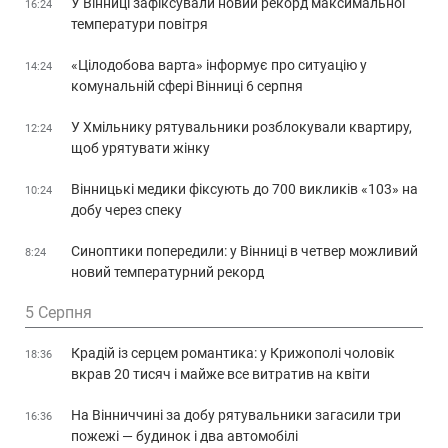
У Вінниці зафіксували новий рекорд максимальної
16:24
температури повітря
«Цілодобова варта» інформує про ситуацію у
14:24
комунальній сфері Вінниці 6 серпня
У Хмільнику рятувальники розблокували квартиру,
12:24
щоб урятувати жінку
Вінницькі медики фіксують до 700 викликів «103» на
10:24
добу через спеку
Синоптики попередили: у Вінниці в четвер можливий
8:24
новий температурний рекорд
5 Серпня
Крадій із серцем романтика: у Крижополі чоловік
18:36
вкрав 20 тисяч і майже все витратив на квіти
На Вінниччині за добу рятувальники загасили три
16:36
пожежі — будинок і два автомобілі