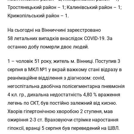
Тростянецький район – 1; Калинівський район – 1;
Крижопільський район – 1.
На сьогодні на Вінниччині зареєстровано
58 летальних випадків внаслідок COVID-19. За
останню добу померли двоє людей.
1 – чоловік 51 року, житель м. Вінниці. Поступив 3
серпня в МКЛ №1 у вкрай важкому стані відразу в
реанімаційне відділення з діагнозом: covid,
негоспітальна двобічна полісегментарна пневмонія
4 кл. гр., дихальна недостатність 4,80 % враження
легень по СКТ, був постійно залежний від кисню.
Хворів гіпертонічною хворобою 2 ступеня, мав
ожиріння 2-3 ст. Враховуючи стрімке наростання
гіпоксії, вранці 5 серпня був переведений на ШВЛ.