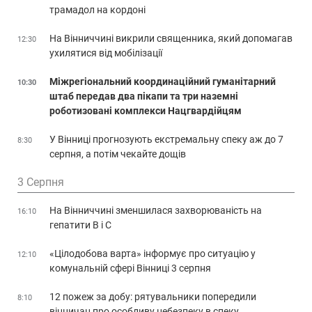
трамадол на кордоні
На Вінниччині викрили священника, який допомагав
12:30
ухилятися від мобілізації
Міжрегіональний координаційний гуманітарний
10:30
штаб передав два пікапи та три наземні
роботизовані комплекси Нацгвардійцям
У Вінниці прогнозують екстремальну спеку аж до 7
8:30
серпня, а потім чекайте дощів
3 Серпня
На Вінниччині зменшилася захворюваність на
16:10
гепатити В і С
«Цілодобова варта» інформує про ситуацію у
12:10
комунальній сфері Вінниці 3 серпня
12 пожеж за добу: рятувальники попередили
8:10
вінничан про особливу небезпеку в спеку