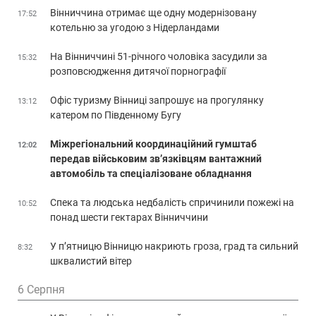
Вінниччина отримає ще одну модернізовану
17:52
котельню за угодою з Нідерландами
На Вінниччині 51-річного чоловіка засудили за
15:32
розповсюдження дитячої порнографії
Офіс туризму Вінниці запрошує на прогулянку
13:12
катером по Південному Бугу
Міжрегіональний координаційний гумштаб
12:02
передав військовим зв’язківцям вантажний
автомобіль та спеціалізоване обладнання
Спека та людська недбалість спричинили пожежі на
10:52
понад шести гектарах Вінниччини
У п’ятницю Вінницю накриють гроза, град та сильний
8:32
шквалистий вітер
6 Серпня