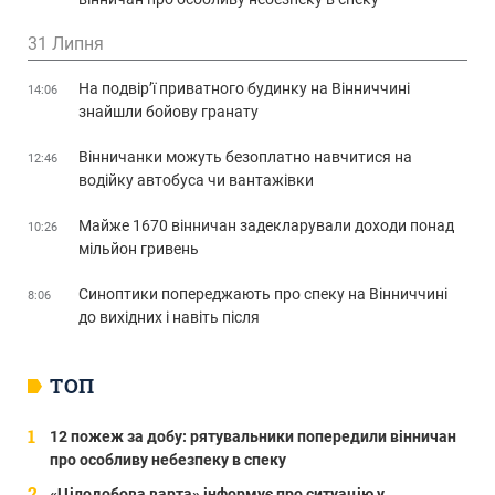
31 Липня
На подвір’ї приватного будинку на Вінниччині
14:06
знайшли бойову гранату
Вінничанки можуть безоплатно навчитися на
12:46
водійку автобуса чи вантажівки
Майже 1670 вінничан задекларували доходи понад
10:26
мільйон гривень
Синоптики попереджають про спеку на Вінниччині
8:06
до вихідних і навіть після
ТОП
12 пожеж за добу: рятувальники попередили вінничан
про особливу небезпеку в спеку
«Цілодобова варта» інформує про ситуацію у