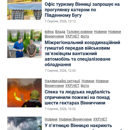
Офіс туризму Вінниці запрошує на
прогулянку катером по
Південному Бугу
7 Серпня, 2026, 13:12
війна
Влада
Головні новини
Новини
Новини
Вінниччини
УКР.НЕТ
фото
Міжрегіональний координаційний
гумштаб передав військовим
зв’язківцям вантажний
автомобіль та спеціалізоване
обладнання
7 Серпня, 2026, 12:02
Надзвичайні ситуації
Новини
Новини
Вінниччини
УКР.НЕТ
фото
Спека та людська недбалість
спричинили пожежі на понад
шести гектарах Вінниччини
7 Серпня, 2026, 10:52
Новини
Новини Вінниччини
УКР.НЕТ
У п’ятницю Вінницю накриють