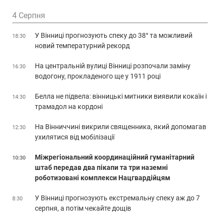
4 Серпня
У Вінниці прогнозують спеку до 38° та можливий
18:30
новий температурний рекорд
На центральній вулиці Вінниці розпочали заміну
16:30
водогону, прокладеного ще у 1911 році
Белла не підвела: вінницькі митники виявили кокаїн і
14:30
трамадол на кордоні
На Вінниччині викрили священника, який допомагав
12:30
ухилятися від мобілізації
Міжрегіональний координаційний гуманітарний
10:30
штаб передав два пікапи та три наземні
роботизовані комплекси Нацгвардійцям
У Вінниці прогнозують екстремальну спеку аж до 7
8:30
серпня, а потім чекайте дощів