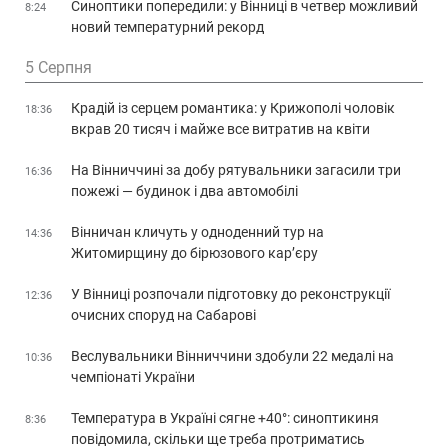
Синоптики попередили: у Вінниці в четвер можливий
8:24
новий температурний рекорд
5 Серпня
Крадій із серцем романтика: у Крижополі чоловік
18:36
вкрав 20 тисяч і майже все витратив на квіти
На Вінниччині за добу рятувальники загасили три
16:36
пожежі — будинок і два автомобілі
Вінничан кличуть у одноденний тур на
14:36
Житомирщину до бірюзового кар’єру
У Вінниці розпочали підготовку до реконструкції
12:36
очисних споруд на Сабарові
Веслувальники Вінниччини здобули 22 медалі на
10:36
чемпіонаті України
Температура в Україні сягне +40°: синоптикиня
8:36
повідомила, скільки ще треба протриматись