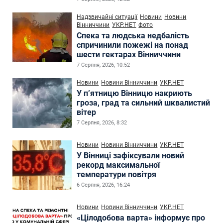
Надзвичайні ситуації
Новини
Новини
Вінниччини
УКР.НЕТ
фото
Спека та людська недбалість
спричинили пожежі на понад
шести гектарах Вінниччини
7 Серпня, 2026, 10:52
Новини
Новини Вінниччини
УКР.НЕТ
У п’ятницю Вінницю накриють
гроза, град та сильний шквалистий
вітер
7 Серпня, 2026, 8:32
Новини
Новини Вінниччини
УКР.НЕТ
У Вінниці зафіксували новий
рекорд максимальної
температури повітря
6 Серпня, 2026, 16:24
Новини
Новини Вінниччини
УКР.НЕТ
«Цілодобова варта» інформує про