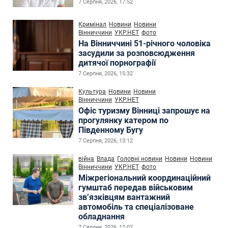
7 Серпня, 2026, 17:52
Кримінал
Новини
Новини
Вінниччини
УКР.НЕТ
фото
На Вінниччині 51-річного чоловіка
засудили за розповсюдження
дитячої порнографії
7 Серпня, 2026, 15:32
Культура
Новини
Новини
Вінниччини
УКР.НЕТ
Офіс туризму Вінниці запрошує на
прогулянку катером по
Південному Бугу
7 Серпня, 2026, 13:12
війна
Влада
Головні новини
Новини
Новини
Вінниччини
УКР.НЕТ
фото
Міжрегіональний координаційний
гумштаб передав військовим
зв’язківцям вантажний
автомобіль та спеціалізоване
обладнання
7 Серпня, 2026, 12:02