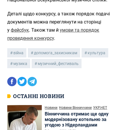
Деталі щодо конкурсу, а також порядок подачі
документів можна переглянути на сторінці
у
фейсбук
. Також там й
умови та порядок
проведення конкурсу
.
війна
допомога_захисникам
культура
музика
музичний_фестиваль
ОСТАННІ НОВИНИ
Новини
Новини Вінниччини
УКР.НЕТ
Вінниччина отримає ще одну
модернізовану котельню за
угодою з Нідерландами