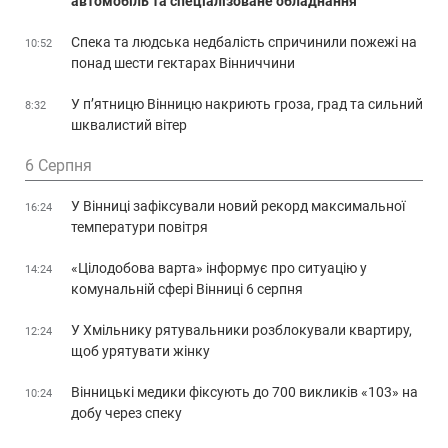
автомобіль та спеціалізоване обладнання
Спека та людська недбалість спричинили пожежі на
10:52
понад шести гектарах Вінниччини
У п’ятницю Вінницю накриють гроза, град та сильний
8:32
шквалистий вітер
6 Серпня
У Вінниці зафіксували новий рекорд максимальної
16:24
температури повітря
«Цілодобова варта» інформує про ситуацію у
14:24
комунальній сфері Вінниці 6 серпня
У Хмільнику рятувальники розблокували квартиру,
12:24
щоб урятувати жінку
Вінницькі медики фіксують до 700 викликів «103» на
10:24
добу через спеку