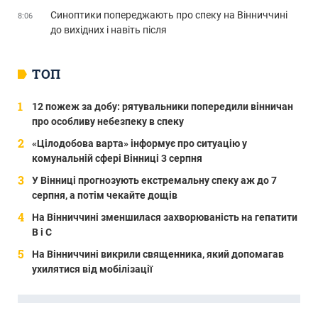
Синоптики попереджають про спеку на Вінниччині
8:06
до вихідних і навіть після
ТОП
12 пожеж за добу: рятувальники попередили вінничан
про особливу небезпеку в спеку
«Цілодобова варта» інформує про ситуацію у
комунальній сфері Вінниці 3 серпня
У Вінниці прогнозують екстремальну спеку аж до 7
серпня, а потім чекайте дощів
На Вінниччині зменшилася захворюваність на гепатити
В і С
На Вінниччині викрили священника, який допомагав
ухилятися від мобілізації