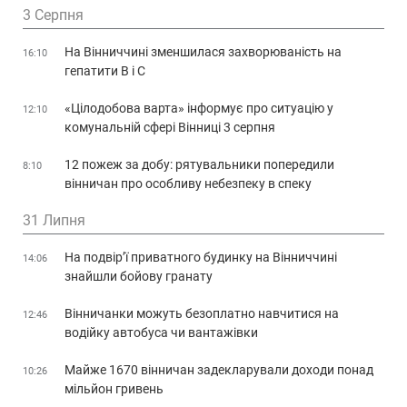
3 Серпня
На Вінниччині зменшилася захворюваність на
16:10
гепатити В і С
«Цілодобова варта» інформує про ситуацію у
12:10
комунальній сфері Вінниці 3 серпня
12 пожеж за добу: рятувальники попередили
8:10
вінничан про особливу небезпеку в спеку
31 Липня
На подвір’ї приватного будинку на Вінниччині
14:06
знайшли бойову гранату
Вінничанки можуть безоплатно навчитися на
12:46
водійку автобуса чи вантажівки
Майже 1670 вінничан задекларували доходи понад
10:26
мільйон гривень