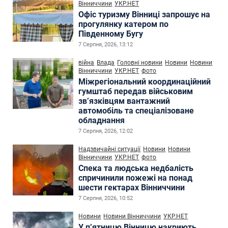
Вінниччини
УКР.НЕТ
Офіс туризму Вінниці запрошує на
прогулянку катером по
Південному Бугу
7 Серпня, 2026, 13:12
війна
Влада
Головні новини
Новини
Новини
Вінниччини
УКР.НЕТ
фото
Міжрегіональний координаційний
гумштаб передав військовим
зв’язківцям вантажний
автомобіль та спеціалізоване
обладнання
7 Серпня, 2026, 12:02
Надзвичайні ситуації
Новини
Новини
Вінниччини
УКР.НЕТ
фото
Спека та людська недбалість
спричинили пожежі на понад
шести гектарах Вінниччини
7 Серпня, 2026, 10:52
Новини
Новини Вінниччини
УКР.НЕТ
У п’ятницю Вінницю накриють