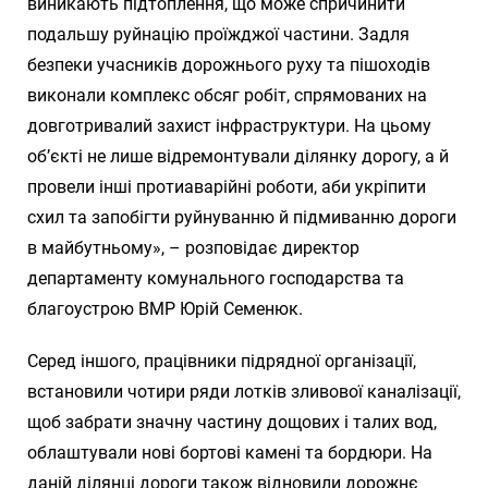
виникають підтоплення, що може спричинити
подальшу руйнацію проїжджої частини. Задля
безпеки учасників дорожнього руху та пішоходів
виконали комплекс обсяг робіт, спрямованих на
довготривалий захист інфраструктури. На цьому
об’єкті не лише відремонтували ділянку дорогу, а й
провели інші протиаварійні роботи, аби укріпити
схил та запобігти руйнуванню й підмиванню дороги
в майбутньому», – розповідає директор
департаменту комунального господарства та
благоустрою ВМР Юрій Семенюк.
Серед іншого, працівники підрядної організації,
встановили чотири ряди лотків зливової каналізації,
щоб забрати значну частину дощових і талих вод,
облаштували нові бортові камені та бордюри. На
даній ділянці дороги також відновили дорожнє