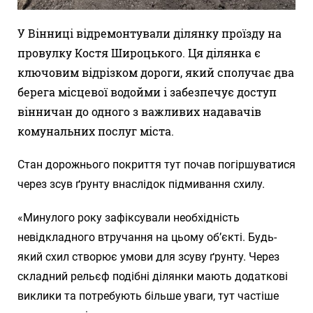
У Вінниці відремонтували ділянку проїзду на
провулку Костя Широцького. Ця ділянка є
ключовим відрізком дороги, який сполучає два
берега місцевої водойми і забезпечує доступ
вінничан до одного з важливих надавачів
комунальних послуг міста.
Стан дорожнього покриття тут почав погіршуватися
через зсув ґрунту внаслідок підмивання схилу.
«Минулого року зафіксували необхідність
невідкладного втручання на цьому об’єкті. Будь-
який схил створює умови для зсуву ґрунту. Через
складний рельєф подібні ділянки мають додаткові
виклики та потребують більше уваги, тут частіше