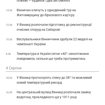
пожежі — будинок і два автомобілі
Вінничан кличуть у одноденний тур на
14:36
Житомирщину до бірюзового кар’єру
У Вінниці розпочали підготовку до реконструкції
12:36
очисних споруд на Сабарові
Веслувальники Вінниччини здобули 22 медалі на
10:36
чемпіонаті України
Температура в Україні сягне +40°: синоптикиня
8:36
повідомила, скільки ще треба протриматись
4 Серпня
У Вінниці прогнозують спеку до 38° та можливий
18:30
новий температурний рекорд
На центральній вулиці Вінниці розпочали заміну
16:30
водогону, прокладеного ще у 1911 році