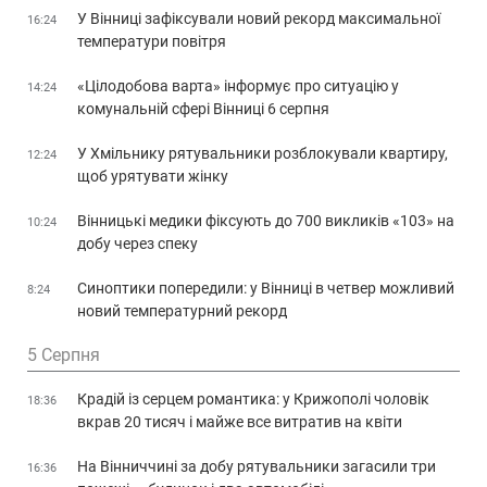
У Вінниці зафіксували новий рекорд максимальної
16:24
температури повітря
«Цілодобова варта» інформує про ситуацію у
14:24
комунальній сфері Вінниці 6 серпня
У Хмільнику рятувальники розблокували квартиру,
12:24
щоб урятувати жінку
Вінницькі медики фіксують до 700 викликів «103» на
10:24
добу через спеку
Синоптики попередили: у Вінниці в четвер можливий
8:24
новий температурний рекорд
5 Серпня
Крадій із серцем романтика: у Крижополі чоловік
18:36
вкрав 20 тисяч і майже все витратив на квіти
На Вінниччині за добу рятувальники загасили три
16:36