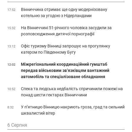
Вінниччина отримає ще одну модернізовану
17:52
котельню за угодою з Нідерландами
На Вінниччині 51-річного чоловіка засудили за
15:32
розповсюдження дитячої порнографії
Офіс туризму Вінниці запрошує на прогулянку
13:12
катером по Південному Бугу
Міжрегіональний координаційний гумштаб
12:02
передав військовим зв’язківцям вантажний
автомобіль та спеціалізоване обладнання
Спека та людська недбалість спричинили пожежі на
10:52
понад шести гектарах Вінниччини
У п’ятницю Вінницю накриють гроза, град та сильний
8:32
шквалистий вітер
6 Серпня