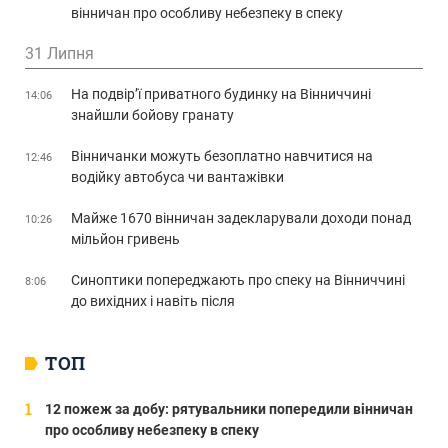
вінничан про особливу небезпеку в спеку
31 Липня
На подвір’ї приватного будинку на Вінниччині
14:06
знайшли бойову гранату
Вінничанки можуть безоплатно навчитися на
12:46
водійку автобуса чи вантажівки
Майже 1670 вінничан задекларували доходи понад
10:26
мільйон гривень
Синоптики попереджають про спеку на Вінниччині
8:06
до вихідних і навіть після
ТОП
12 пожеж за добу: рятувальники попередили вінничан
про особливу небезпеку в спеку