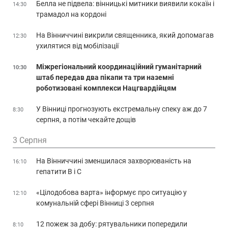
Белла не підвела: вінницькі митники виявили кокаїн і
14:30
трамадол на кордоні
На Вінниччині викрили священника, який допомагав
12:30
ухилятися від мобілізації
Міжрегіональний координаційний гуманітарний
10:30
штаб передав два пікапи та три наземні
роботизовані комплекси Нацгвардійцям
У Вінниці прогнозують екстремальну спеку аж до 7
8:30
серпня, а потім чекайте дощів
3 Серпня
На Вінниччині зменшилася захворюваність на
16:10
гепатити В і С
«Цілодобова варта» інформує про ситуацію у
12:10
комунальній сфері Вінниці 3 серпня
12 пожеж за добу: рятувальники попередили
8:10