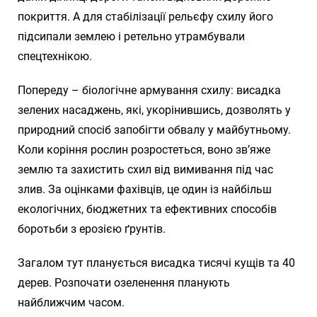
покриття. А для стабілізації рельєфу схилу його
підсипали землею і ретельно утрамбували
спецтехнікою.
Попереду – біологічне армування схилу: висадка
зелених насаджень, які, укорінившись, дозволять у
природний спосіб запобігти обвалу у майбутньому.
Коли коріння рослин розростеться, воно зв’яже
землю та захистить схил від вимивання під час
злив. За оцінками фахівців, це один із найбільш
екологічних, бюджетних та ефективних способів
боротьби з ерозією ґрунтів.
Загалом тут планується висадка тисячі кущів та 40
дерев. Розпочати озеленення планують
найближчим часом.