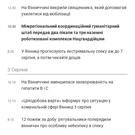
На Вінниччині викрили священника, який допомагав
12:30
ухилятися від мобілізації
Міжрегіональний координаційний гуманітарний
10:30
штаб передав два пікапи та три наземні
роботизовані комплекси Нацгвардійцям
У Вінниці прогнозують екстремальну спеку аж до 7
8:30
серпня, а потім чекайте дощів
3 Серпня
На Вінниччині зменшилася захворюваність на
16:10
гепатити В і С
«Цілодобова варта» інформує про ситуацію у
12:10
комунальній сфері Вінниці 3 серпня
12 пожеж за добу: рятувальники попередили
8:10
вінничан про особливу небезпеку в спеку