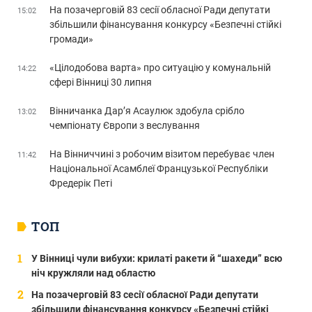
На позачерговій 83 сесії обласної Ради депутати
15:02
збільшили фінансування конкурсу «Безпечні стійкі
громади»
«Цілодобова варта» про ситуацію у комунальній
14:22
сфері Вінниці 30 липня
Вінничанка Дар’я Асаулюк здобула срібло
13:02
чемпіонату Європи з веслування
На Вінниччині з робочим візитом перебуває член
11:42
Національної Асамблеї Французької Республіки
Фредерік Петі
ТОП
У Вінниці чули вибухи: крилаті ракети й “шахеди” всю
ніч кружляли над областю
На позачерговій 83 сесії обласної Ради депутати
збільшили фінансування конкурсу «Безпечні стійкі