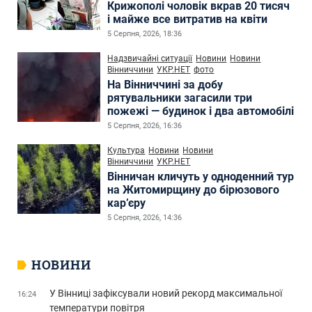
Крижополі чоловік вкрав 20 тисяч
і майже все витратив на квіти
5 Серпня, 2026, 18:36
Надзвичайні ситуації
Новини
Новини
Вінниччини
УКР.НЕТ
фото
На Вінниччині за добу
рятувальники загасили три
пожежі — будинок і два автомобілі
5 Серпня, 2026, 16:36
Культура
Новини
Новини
Вінниччини
УКР.НЕТ
Вінничан кличуть у одноденний тур
на Житомирщину до бірюзового
кар’єру
5 Серпня, 2026, 14:36
НОВИНИ
У Вінниці зафіксували новий рекорд максимальної
16:24
температури повітря