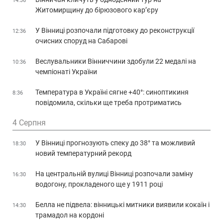
14:36
Житомирщину до бірюзового кар’єру
У Вінниці розпочали підготовку до реконструкції
12:36
очисних споруд на Сабарові
Веслувальники Вінниччини здобули 22 медалі на
10:36
чемпіонаті України
Температура в Україні сягне +40°: синоптикиня
8:36
повідомила, скільки ще треба протриматись
4 Серпня
У Вінниці прогнозують спеку до 38° та можливий
18:30
новий температурний рекорд
На центральній вулиці Вінниці розпочали заміну
16:30
водогону, прокладеного ще у 1911 році
Белла не підвела: вінницькі митники виявили кокаїн і
14:30
трамадол на кордоні