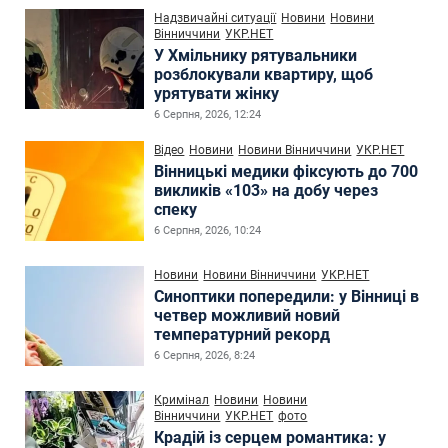
Надзвичайні ситуації
Новини
Новини
Вінниччини
УКР.НЕТ
У Хмільнику рятувальники
розблокували квартиру, щоб
урятувати жінку
6 Серпня, 2026, 12:24
Відео
Новини
Новини Вінниччини
УКР.НЕТ
Вінницькі медики фіксують до 700
викликів «103» на добу через
спеку
6 Серпня, 2026, 10:24
Новини
Новини Вінниччини
УКР.НЕТ
Синоптики попередили: у Вінниці в
четвер можливий новий
температурний рекорд
6 Серпня, 2026, 8:24
Кримінал
Новини
Новини
Вінниччини
УКР.НЕТ
фото
Крадій із серцем романтика: у