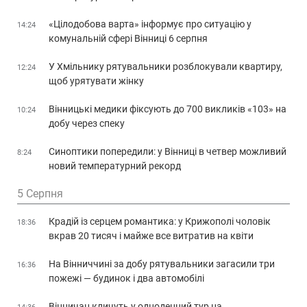
«Цілодобова варта» інформує про ситуацію у
14:24
комунальній сфері Вінниці 6 серпня
У Хмільнику рятувальники розблокували квартиру,
12:24
щоб урятувати жінку
Вінницькі медики фіксують до 700 викликів «103» на
10:24
добу через спеку
Синоптики попередили: у Вінниці в четвер можливий
8:24
новий температурний рекорд
5 Серпня
Крадій із серцем романтика: у Крижополі чоловік
18:36
вкрав 20 тисяч і майже все витратив на квіти
На Вінниччині за добу рятувальники загасили три
16:36
пожежі — будинок і два автомобілі
Вінничан кличуть у одноденний тур на