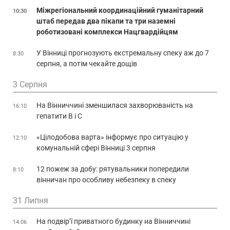
Міжрегіональний координаційний гуманітарний
10:30
штаб передав два пікапи та три наземні
роботизовані комплекси Нацгвардійцям
У Вінниці прогнозують екстремальну спеку аж до 7
8:30
серпня, а потім чекайте дощів
3 Серпня
На Вінниччині зменшилася захворюваність на
16:10
гепатити В і С
«Цілодобова варта» інформує про ситуацію у
12:10
комунальній сфері Вінниці 3 серпня
12 пожеж за добу: рятувальники попередили
8:10
вінничан про особливу небезпеку в спеку
31 Липня
На подвір’ї приватного будинку на Вінниччині
14:06