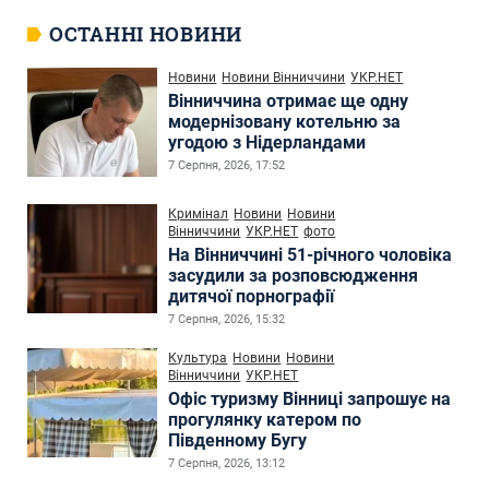
ОСТАННІ НОВИНИ
Новини
Новини Вінниччини
УКР.НЕТ
Вінниччина отримає ще одну
модернізовану котельню за
угодою з Нідерландами
7 Серпня, 2026, 17:52
Кримінал
Новини
Новини
Вінниччини
УКР.НЕТ
фото
На Вінниччині 51-річного чоловіка
засудили за розповсюдження
дитячої порнографії
7 Серпня, 2026, 15:32
Культура
Новини
Новини
Вінниччини
УКР.НЕТ
Офіс туризму Вінниці запрошує на
прогулянку катером по
Південному Бугу
7 Серпня, 2026, 13:12