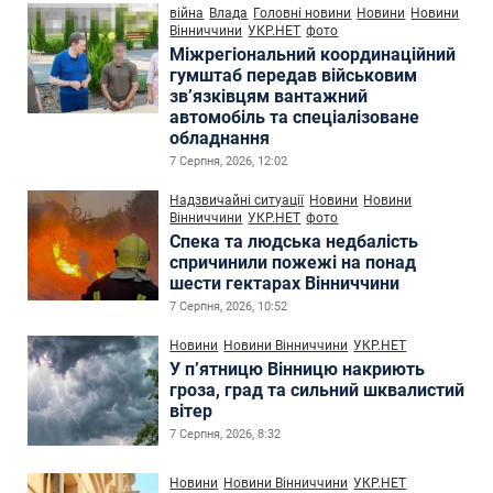
війна
Влада
Головні новини
Новини
Новини
Вінниччини
УКР.НЕТ
фото
Міжрегіональний координаційний
гумштаб передав військовим
зв’язківцям вантажний
автомобіль та спеціалізоване
обладнання
7 Серпня, 2026, 12:02
Надзвичайні ситуації
Новини
Новини
Вінниччини
УКР.НЕТ
фото
Спека та людська недбалість
спричинили пожежі на понад
шести гектарах Вінниччини
7 Серпня, 2026, 10:52
Новини
Новини Вінниччини
УКР.НЕТ
У п’ятницю Вінницю накриють
гроза, град та сильний шквалистий
вітер
7 Серпня, 2026, 8:32
Новини
Новини Вінниччини
УКР.НЕТ