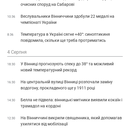
очисних споруд на Сабарові
Веслувальники Вінниччини здобули 22 медалі на
10:36
чемпіонаті України
Температура в Україні сягне +40°: синоптикиня
8:36
повідомила, скільки ще треба протриматись
4 Серпня
У Вінниці прогнозують спеку до 38° та можливий
18:30
новий температурний рекорд
На центральній вулиці Вінниці розпочали заміну
16:30
водогону, прокладеного ще у 1911 році
Белла не підвела: вінницькі митники виявили кокаїн і
14:30
трамадол на кордоні
На Вінниччині викрили священника, який допомагав
12:30
ухилятися від мобілізації