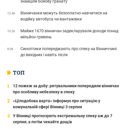
знайшли бойову гранату
Вінничанки можуть безоплатно навчитися на
12:46
водійку автобуса чи вантажівки
Майже 1670 вінничан задекларували доходи понад
10:26
мільйон гривень
Синоптики попереджають про спеку на Вінниччині
8:06
до вихідних і навіть після
ТОП
12 пожеж за добу: рятувальники попередили вінничан
про особливу небезпеку в спеку
«Цілодобова варта» інформує про ситуацію у
комунальній сфері Вінниці 3 серпня
У Вінниці прогнозують екстремальну спеку аж до 7
серпня, а потім чекайте дощів