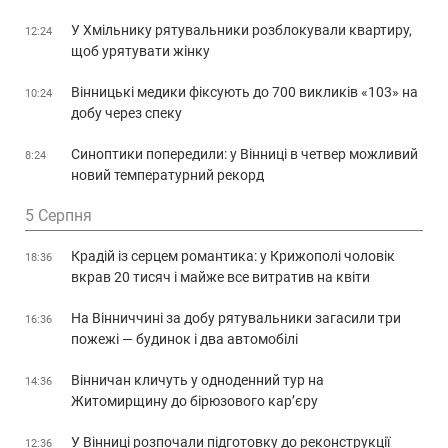
У Хмільнику рятувальники розблокували квартиру,
12:24
щоб урятувати жінку
Вінницькі медики фіксують до 700 викликів «103» на
10:24
добу через спеку
Синоптики попередили: у Вінниці в четвер можливий
8:24
новий температурний рекорд
5 Серпня
Крадій із серцем романтика: у Крижополі чоловік
18:36
вкрав 20 тисяч і майже все витратив на квіти
На Вінниччині за добу рятувальники загасили три
16:36
пожежі — будинок і два автомобілі
Вінничан кличуть у одноденний тур на
14:36
Житомирщину до бірюзового кар’єру
У Вінниці розпочали підготовку до реконструкції
12:36