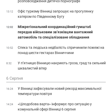
розповсюдження дитячої порнографії
Офіс туризму Вінниці запрошує на прогулянку
13:12
катером по Південному Бугу
Міжрегіональний координаційний гумштаб
12:02
передав військовим зв’язківцям вантажний
автомобіль та спеціалізоване обладнання
Спека та людська недбалість спричинили пожежі на
10:52
понад шести гектарах Вінниччини
У п’ятницю Вінницю накриють гроза, град та сильний
8:32
шквалистий вітер
6 Серпня
У Вінниці зафіксували новий рекорд максимальної
16:24
температури повітря
«Цілодобова варта» інформує про ситуацію у
14:24
комунальній сфері Вінниці 6 серпня