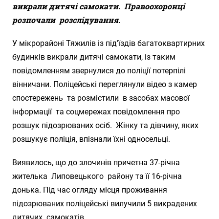
викрали дитячі самокати. Правоохоронці
розпочали
розслідування.
У мікрорайоні Тяжилів із під’їздів багатоквартирних
будинків викрали дитячі самокати, із таким
повідомленням звернулися до поліції потерпілі
вінничани. Поліцейські переглянули відео з камер
спостережень та розмістили в засобах масової
інформації та соцмережах повідомлення про
розшук підозрюваних осіб. Жінку та дівчину, яких
розшукує поліція, впізнали їхні односельці.
Виявилось, що до злочинів причетна 37-річна
жителька Липовецького району та її 16-річна
донька. Під час огляду місця проживання
підозрюваних поліцейські вилучили 5 викрадених
дитячих самокатів.