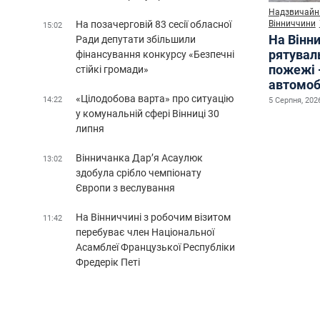
Надзвичайні
На позачерговій 83 сесії обласної
Вінниччини
15:02
На Вінни
Ради депутати збільшили
рятувал
фінансування конкурсу «Безпечні
пожежі 
стійкі громади»
автомоб
«Цілодобова варта» про ситуацію
14:22
5 Серпня, 2026
у комунальній сфері Вінниці 30
липня
Вінничанка Дар’я Асаулюк
13:02
здобула срібло чемпіонату
Європи з веслування
На Вінниччині з робочим візитом
11:42
перебуває член Національної
Асамблеї Французької Республіки
Фредерік Петі