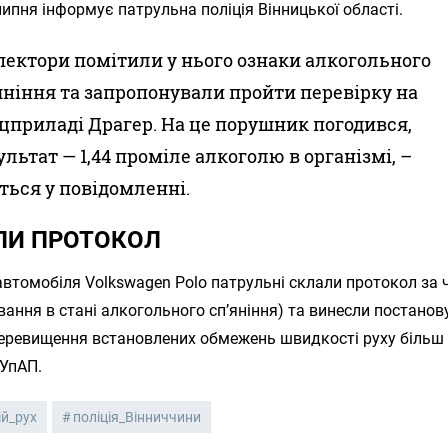
липня інформує патрульна поліція Вінницької області.
пектори помітили у нього ознаки алкогольного
яніння та запропонували пройти перевірку на
цприладі Драгер. На це порушник погодився,
ультат — 1,44 проміле алкоголю в організмі, –
ться у повідомленні.
ЛИ ПРОТОКОЛ
автомобіля Volkswagen Polo патрульні склали протокол за ч.
вання в стані алкогольного сп’яніння) та винесли постанову
Перевищення встановлених обмежень швидкості руху більш 
КУпАП.
й_рух
поліція_Вінниччини