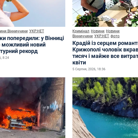
ини Вінниччини
УКР.НЕТ
Кримінал
Новини
Новини
Вінниччини
УКР.НЕТ
фото
ки попередили: у Вінниці
Крадій із серцем романт
р можливий новий
Крижополі чоловік вкрав
турний рекорд
тисяч і майже все витра
, 8:24
квіти
5 Серпня, 2026, 18:36