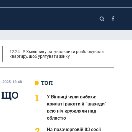
12:24
У Хмільнику рятувальники розблокували
квартиру, щоб урятувати жінку
ТОП
 2025, 13:48
, ЩО
У Вінниці чули вибухи:
крилаті ракети й “шахеди”
всю ніч кружляли над
областю
На позачерговій 83 сесії