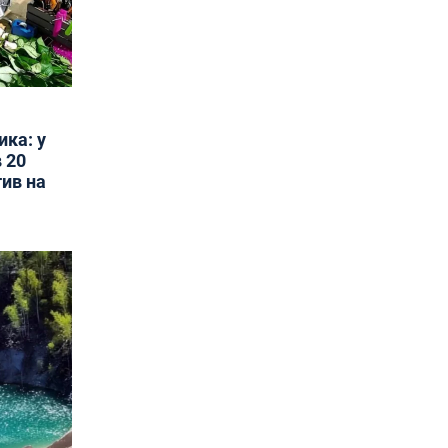
ика: у
 20
тив на