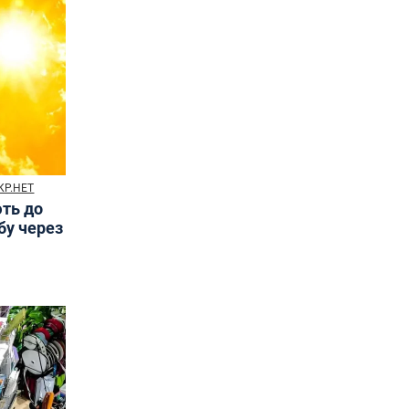
КР.НЕТ
ють до
бу через