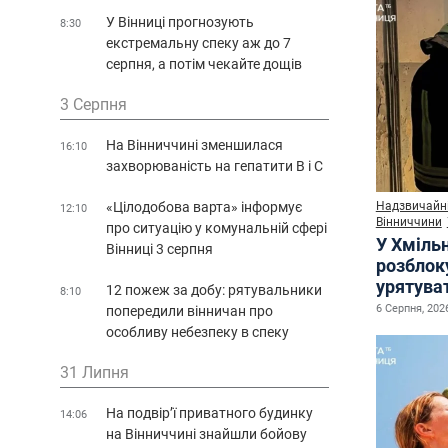
У Вінниці прогнозують
8:30
екстремальну спеку аж до 7
серпня, а потім чекайте дощів
3 Серпня
На Вінниччині зменшилася
16:10
захворюваність на гепатити В і С
«Цілодобова варта» інформує
Надзвичайні
12:10
Вінниччини
про ситуацію у комунальній сфері
У Хміль
Вінниці 3 серпня
розблок
урятува
12 пожеж за добу: рятувальники
8:10
6 Серпня, 2026
попередили вінничан про
особливу небезпеку в спеку
31 Липня
На подвір’ї приватного будинку
14:06
на Вінниччині знайшли бойову