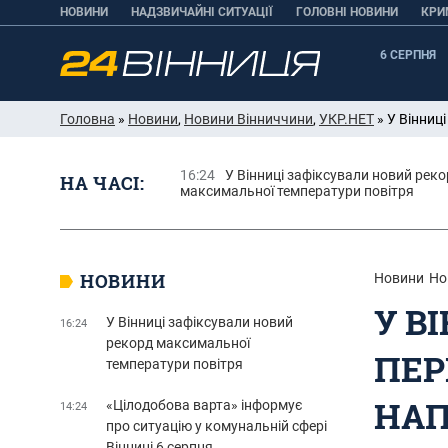
НОВИНИ
НАДЗВИЧАЙНІ СИТУАЦІЇ
ГОЛОВНІ НОВИНИ
КРИ
6 СЕРПНЯ
Головна
»
Новини
,
Новини Вінниччини
,
УКР.НЕТ
» У Вінниц
16:24
У Вінниці зафіксували новий рек
НА ЧАСІ:
максимальної температури повітря
НОВИНИ
Новини
Но
У В
У Вінниці зафіксували новий
16:24
рекорд максимальної
ПЕР
температури повітря
НАП
«Цілодобова варта» інформує
14:24
про ситуацію у комунальній сфері
Вінниці 6 серпня