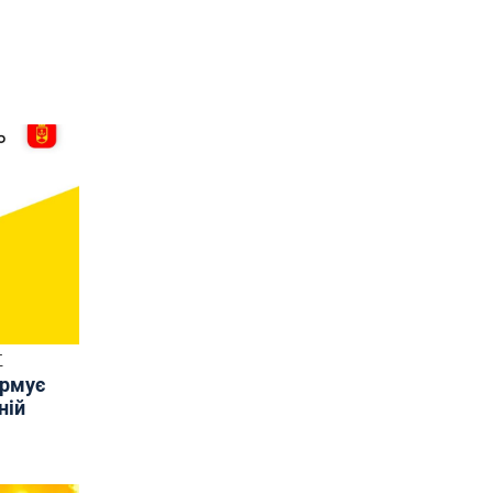
Т
ормує
ній