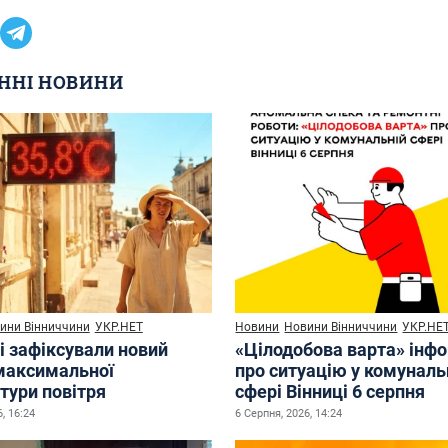
ННІ НОВИНИ
ини Вінниччини
УКР.НЕТ
Новини
Новини Вінниччини
УКР.НЕ
і зафіксували новий
«Цілодобова варта» інф
максимальної
про ситуацію у комуналь
тури повітря
сфері Вінниці 6 серпня
, 16:24
6 Серпня, 2026, 14:24