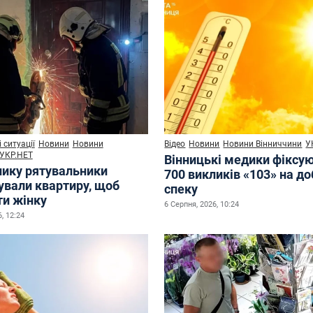
 ситуації
Новини
Новини
Відео
Новини
Новини Вінниччини
У
УКР.НЕТ
Вінницькі медики фіксу
нику рятувальники
700 викликів «103» на до
ували квартиру, щоб
спеку
ти жінку
6 Серпня, 2026, 10:24
, 12:24