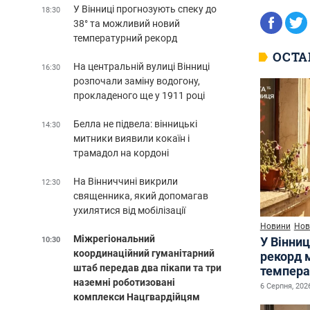
У Вінниці прогнозують спеку до
18:30
38° та можливий новий
температурний рекорд
ОСТА
На центральній вулиці Вінниці
16:30
розпочали заміну водогону,
прокладеного ще у 1911 році
Белла не підвела: вінницькі
14:30
митники виявили кокаїн і
трамадол на кордоні
На Вінниччині викрили
12:30
священника, який допомагав
ухилятися від мобілізації
Новини
Нов
Міжрегіональний
У Вінниц
10:30
координаційний гуманітарний
рекорд 
штаб передав два пікапи та три
темпера
наземні роботизовані
6 Серпня, 2026
комплекси Нацгвардійцям