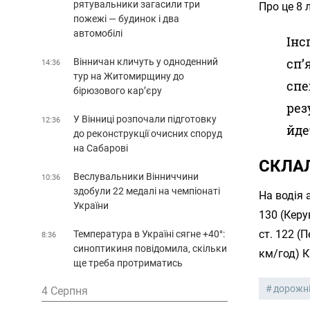
рятувальники загасили три
Про це 8 
пожежі — будинок і два
автомобілі
Інс
сп’
Вінничан кличуть у одноденний
14:36
тур на Житомирщину до
спе
бірюзового кар’єру
рез
У Вінниці розпочали підготовку
12:36
йде
до реконструкції очисних споруд
на Сабарові
СКЛА
Веслувальники Вінниччини
10:36
здобули 22 медалі на чемпіонаті
На водія 
України
130 (Керу
ст. 122 (
Температура в Україні сягне +40°:
8:36
синоптикиня повідомила, скільки
км/год) 
ще треба протриматись
дорожні
4 Серпня