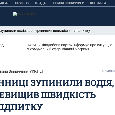
МІНАЛ
COVID-19
ВЛАДА
НОВИНИ ВІННИЧЧИНИ
КОНТАКТИ
і зупинили водія, що перевищив швидкість напідпитку
орд
14:24
«Цілодобова варта» інформує про ситуацію
у комунальній сфері Вінниці 6 серпня
вини Вінниччини
УКР.НЕТ
9 ЛИПНЯ,
ІННИЦІ ЗУПИНИЛИ ВОДІЯ
ЕВИЩИВ ШВИДКІСТЬ
ІДПИТКУ