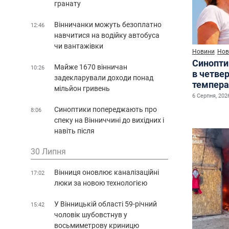
гранату
Вінничанки можуть безоплатно
12:46
навчитися на водійку автобуса
чи вантажівки
Новини
Нов
Синопти
Майже 1670 вінничан
10:26
в четве
задекларували доходи понад
темпера
мільйон гривень
6 Серпня, 2026
Синоптики попереджають про
8:06
спеку на Вінниччині до вихідних і
навіть після
30 Липня
Вінниця оновлює каналізаційні
17:02
люки за новою технологією
У Вінницькій області 59-річний
15:42
чоловік шубовстнув у
восьмиметрову криницю