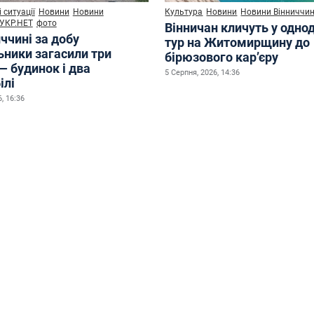
 ситуації
Новини
Новини
Культура
Новини
Новини Вінниччи
УКР.НЕТ
фото
Вінничан кличуть у одно
ччині за добу
тур на Житомирщину до
ьники загасили три
бірюзового кар’єру
— будинок і два
5 Серпня, 2026, 14:36
ілі
, 16:36