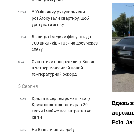
У Хмільнику рятувальники
12:24
розблокували квартиру, щоб
урятувати жінку
Вінницькі медики фіксують до
10:24
700 викликів «103» на добу через
спеку
Синоптики попередили: у Вінниці
8:24
в четвер можливий новий
температурний рекорд
5 Серпня
Крадій із серцем романтика: у
18:36
Вдень н
Крижополі чоловік вкрав 20
тисяч і майже все витратив на
дорожнь
квіти
Polo. З
На Вінниччині за добу
16:36