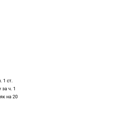
 1 ст.
 за ч. 1
як на 20