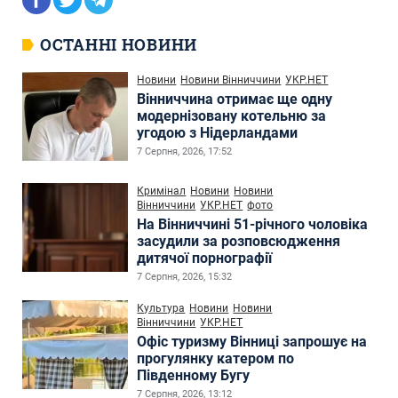
ОСТАННІ НОВИНИ
Новини
Новини Вінниччини
УКР.НЕТ
Вінниччина отримає ще одну
модернізовану котельню за
угодою з Нідерландами
7 Серпня, 2026, 17:52
Кримінал
Новини
Новини
Вінниччини
УКР.НЕТ
фото
На Вінниччині 51-річного чоловіка
засудили за розповсюдження
дитячої порнографії
7 Серпня, 2026, 15:32
Культура
Новини
Новини
Вінниччини
УКР.НЕТ
Офіс туризму Вінниці запрошує на
прогулянку катером по
Південному Бугу
7 Серпня, 2026, 13:12