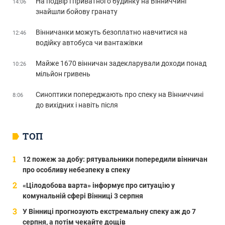
На подвір’ї приватного будинку на Вінниччині
14:06
знайшли бойову гранату
Вінничанки можуть безоплатно навчитися на
12:46
водійку автобуса чи вантажівки
Майже 1670 вінничан задекларували доходи понад
10:26
мільйон гривень
Синоптики попереджають про спеку на Вінниччині
8:06
до вихідних і навіть після
ТОП
12 пожеж за добу: рятувальники попередили вінничан
про особливу небезпеку в спеку
«Цілодобова варта» інформує про ситуацію у
комунальній сфері Вінниці 3 серпня
У Вінниці прогнозують екстремальну спеку аж до 7
серпня, а потім чекайте дощів