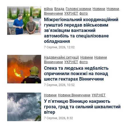
війна
Влада
Головні новини
Новини
Новини
Вінниччини
УКР.НЕТ
фото
Міжрегіональний координаційний
гумштаб передав військовим
зв’язківцям вантажний
автомобіль та спеціалізоване
обладнання
7 Серпня, 2026, 12:02
Надзвичайні ситуації
Новини
Новини
Вінниччини
УКР.НЕТ
фото
Спека та людська недбалість
спричинили пожежі на понад
шести гектарах Вінниччини
7 Серпня, 2026, 10:52
Новини
Новини Вінниччини
УКР.НЕТ
У п’ятницю Вінницю накриють
гроза, град та сильний шквалистий
вітер
7 Серпня, 2026, 8:32