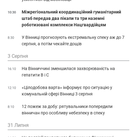
Міжрегіональний координаційний гуманітарний
10:30
штаб передав два пікапи та три наземні
роботизовані комплекси Нацгвардійцям
У Вінниці прогнозують екстремальну спеку аж до 7
8:30
серпня, а потім чекайте дощів
3 Серпня
На Вінниччині зменшилася захворюваність на
16:10
гепатити В і С
«Цілодобова варта» інформує про ситуацію у
12:10
комунальній сфері Вінниці 3 серпня
12 пожеж за добу: рятувальники попередили
8:10
вінничан про особливу небезпеку в спеку
31 Липня