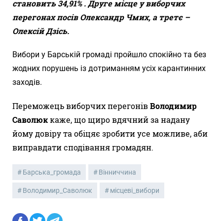
становить 34,91% . Друге місце у виборчих
перегонах посів Олександр Чмих, а третє –
Олексій Дзісь.
Вибори у Барській громаді пройшло спокійно та без
жодних порушень із дотриманням усіх карантинних
заходів.
Переможець виборчих перегонів
Володимир
Саволюк
каже, що щиро вдячний за надану
йому довіру та обіцяє зробити усе можливе, аби
виправдати сподівання громадян.
Барська_громада
Вінниччина
Володимир_Саволюк
місцеві_вибори