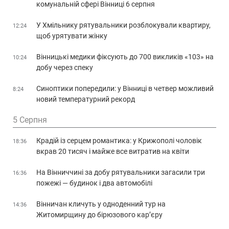
комунальній сфері Вінниці 6 серпня
У Хмільнику рятувальники розблокували квартиру,
12:24
щоб урятувати жінку
Вінницькі медики фіксують до 700 викликів «103» на
10:24
добу через спеку
Синоптики попередили: у Вінниці в четвер можливий
8:24
новий температурний рекорд
5 Серпня
Крадій із серцем романтика: у Крижополі чоловік
18:36
вкрав 20 тисяч і майже все витратив на квіти
На Вінниччині за добу рятувальники загасили три
16:36
пожежі — будинок і два автомобілі
Вінничан кличуть у одноденний тур на
14:36
Житомирщину до бірюзового кар’єру