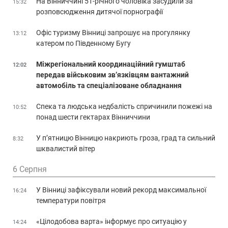
На Вінниччині 51-річного чоловіка засудили за
15:32
розповсюдження дитячої порнографії
Офіс туризму Вінниці запрошує на прогулянку
13:12
катером по Південному Бугу
Міжрегіональний координаційний гумштаб
12:02
передав військовим зв’язківцям вантажний
автомобіль та спеціалізоване обладнання
Спека та людська недбалість спричинили пожежі на
10:52
понад шести гектарах Вінниччини
У п’ятницю Вінницю накриють гроза, град та сильний
8:32
шквалистий вітер
6 Серпня
У Вінниці зафіксували новий рекорд максимальної
16:24
температури повітря
«Цілодобова варта» інформує про ситуацію у
14:24