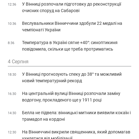
У Вінниці розпочали підготовку до реконструкції
12:36
очисних споруд на Сабарові
Веслувальники Вінниччини здобули 22 медалі на
10:36
чемпіонаті України
Температура в Україні сягне +40°: синоптикиня
8:36
повідомила, скільки ще треба протриматись
4 Серпня
У Вінниці прогнозують спеку до 38° та можливий
18:30
новий температурний рекорд
На центральній вулиці Вінниці розпочали заміну
16:30
водогону, прокладеного ще у 1911 році
Белла не підвела: вінницькі митники виявили кокаїн і
14:30
трамадол на кордоні
На Вінниччині викрили священника, який допомагав
12:30
ухилятися від мобілізації