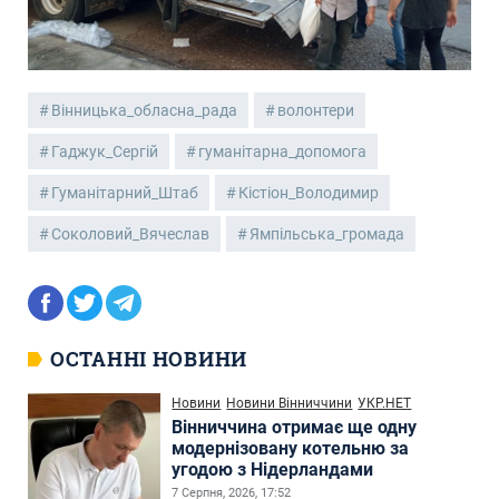
Вінницька_обласна_рада
волонтери
Гаджук_Сергій
гуманітарна_допомога
Гуманітарний_Штаб
Кістіон_Володимир
Соколовий_Вячеслав
Ямпільська_громада
ОСТАННІ НОВИНИ
Новини
Новини Вінниччини
УКР.НЕТ
Вінниччина отримає ще одну
модернізовану котельню за
угодою з Нідерландами
7 Серпня, 2026, 17:52