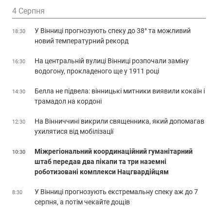
4 Серпня
У Вінниці прогнозують спеку до 38° та можливий
18:30
новий температурний рекорд
На центральній вулиці Вінниці розпочали заміну
16:30
водогону, прокладеного ще у 1911 році
Белла не підвела: вінницькі митники виявили кокаїн і
14:30
трамадол на кордоні
На Вінниччині викрили священника, який допомагав
12:30
ухилятися від мобілізації
Міжрегіональний координаційний гуманітарний
10:30
штаб передав два пікапи та три наземні
роботизовані комплекси Нацгвардійцям
У Вінниці прогнозують екстремальну спеку аж до 7
8:30
серпня, а потім чекайте дощів