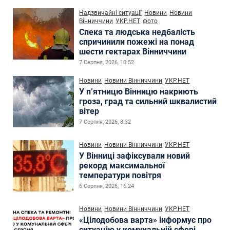
Надзвичайні ситуації
Новини
Новини
Вінниччини
УКР.НЕТ
фото
Спека та людська недбалість
спричинили пожежі на понад
шести гектарах Вінниччини
7 Серпня, 2026, 10:52
Новини
Новини Вінниччини
УКР.НЕТ
У п’ятницю Вінницю накриють
гроза, град та сильний шквалистий
вітер
7 Серпня, 2026, 8:32
Новини
Новини Вінниччини
УКР.НЕТ
У Вінниці зафіксували новий
рекорд максимальної
температури повітря
6 Серпня, 2026, 16:24
Новини
Новини Вінниччини
УКР.НЕТ
«Цілодобова варта» інформує про
ситуацію у комунальній сфері