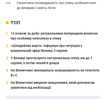
Синоптики попереджають про спеку на Вінниччині
8:06
до вихідних і навіть після
ТОП
12 пожеж за добу: рятувальники попередили вінничан
про особливу небезпеку в спеку
«Цілодобова варта» інформує про ситуацію у
комунальній сфері Вінниці 3 серпня
У Вінниці прогнозують екстремальну спеку аж до 7
серпня, а потім чекайте дощів
На Вінниччині зменшилася захворюваність на гепатити
В і С
На Вінниччині викрили священника, який допомагав
ухилятися від мобілізації