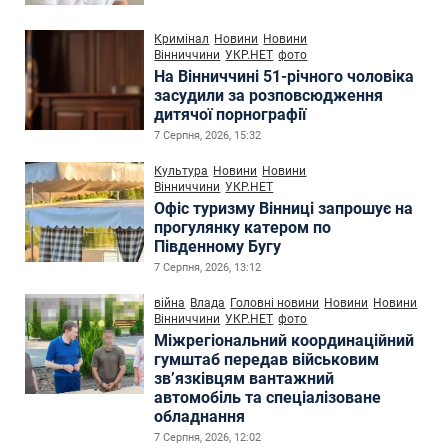
Кримінал
Новини
Новини
Вінниччини
УКР.НЕТ
фото
На Вінниччині 51-річного чоловіка
засудили за розповсюдження
дитячої порнографії
7 Серпня, 2026, 15:32
Культура
Новини
Новини
Вінниччини
УКР.НЕТ
Офіс туризму Вінниці запрошує на
прогулянку катером по
Південному Бугу
7 Серпня, 2026, 13:12
війна
Влада
Головні новини
Новини
Новини
Вінниччини
УКР.НЕТ
фото
Міжрегіональний координаційний
гумштаб передав військовим
зв’язківцям вантажний
автомобіль та спеціалізоване
обладнання
7 Серпня, 2026, 12:02