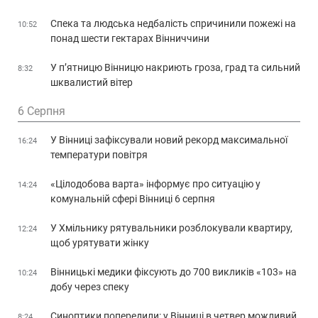
Спека та людська недбалість спричинили пожежі на
10:52
понад шести гектарах Вінниччини
У п’ятницю Вінницю накриють гроза, град та сильний
8:32
шквалистий вітер
6 Серпня
У Вінниці зафіксували новий рекорд максимальної
16:24
температури повітря
«Цілодобова варта» інформує про ситуацію у
14:24
комунальній сфері Вінниці 6 серпня
У Хмільнику рятувальники розблокували квартиру,
12:24
щоб урятувати жінку
Вінницькі медики фіксують до 700 викликів «103» на
10:24
добу через спеку
Синоптики попередили: у Вінниці в четвер можливий
8:24