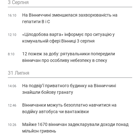
3 Серпня
На Вінниччині зменшилася захворюваність на
16:10
гепатити В і С
«Цілодобова варта» інформує про ситуацію у
12:10
комунальній сфері Вінниці 3 серпня
12 пожеж за добу: рятувальники попередили
8:10
вінничан про особливу небезпеку в спеку
31 Липня
На подвір’ї приватного будинку на Вінниччині
14:06
знайшли бойову гранату
Вінничанки можуть безоплатно навчитися на
12:46
водійку автобуса чи вантажівки
Майже 1670 вінничан задекларували доходи понад
10:26
мільйон гривень