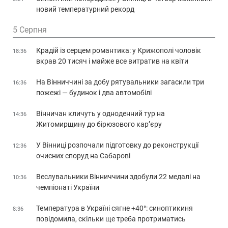
новий температурний рекорд
5 Серпня
Крадій із серцем романтика: у Крижополі чоловік
18:36
вкрав 20 тисяч і майже все витратив на квіти
На Вінниччині за добу рятувальники загасили три
16:36
пожежі — будинок і два автомобілі
Вінничан кличуть у одноденний тур на
14:36
Житомирщину до бірюзового кар’єру
У Вінниці розпочали підготовку до реконструкції
12:36
очисних споруд на Сабарові
Веслувальники Вінниччини здобули 22 медалі на
10:36
чемпіонаті України
Температура в Україні сягне +40°: синоптикиня
8:36
повідомила, скільки ще треба протриматись