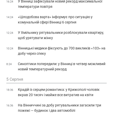
У Вінниці зафіксували новий рекорд максимальної
16:24
температури повітря
«Цілодобова варта» інформує про ситуацію у
14:24
комунальній сфері Вінниці 6 серпня
У Хмільнику рятувальники розблокували квартиру,
12:24
щоб урятувати жінку
Вінницькі медики фіксують до 700 викликів «103» на
10:24
добу через спеку
Синоптики попередили: у Вінниці в четвер можливий
8:24
новий температурний рекорд
5 Серпня
Крадій із серцем романтика: у Крижополі чоловік
18:36
вкрав 20 тисяч і майже все витратив на квіти
На Вінниччині за добу рятувальники загасили три
16:36
пожежі — будинок і два автомобілі