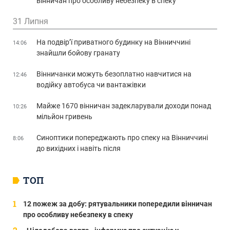
вінничан про особливу небезпеку в спеку
31 Липня
На подвір’ї приватного будинку на Вінниччині
14:06
знайшли бойову гранату
Вінничанки можуть безоплатно навчитися на
12:46
водійку автобуса чи вантажівки
Майже 1670 вінничан задекларували доходи понад
10:26
мільйон гривень
Синоптики попереджають про спеку на Вінниччині
8:06
до вихідних і навіть після
ТОП
12 пожеж за добу: рятувальники попередили вінничан
про особливу небезпеку в спеку