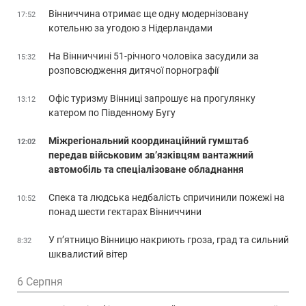
Вінниччина отримає ще одну модернізовану
17:52
котельню за угодою з Нідерландами
На Вінниччині 51-річного чоловіка засудили за
15:32
розповсюдження дитячої порнографії
Офіс туризму Вінниці запрошує на прогулянку
13:12
катером по Південному Бугу
Міжрегіональний координаційний гумштаб
12:02
передав військовим зв’язківцям вантажний
автомобіль та спеціалізоване обладнання
Спека та людська недбалість спричинили пожежі на
10:52
понад шести гектарах Вінниччини
У п’ятницю Вінницю накриють гроза, град та сильний
8:32
шквалистий вітер
6 Серпня