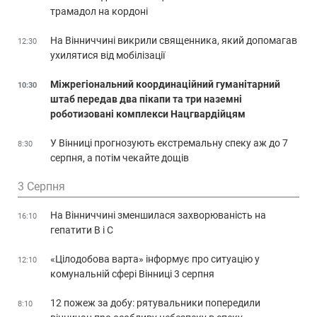
трамадол на кордоні
На Вінниччині викрили священника, який допомагав
12:30
ухилятися від мобілізації
Міжрегіональний координаційний гуманітарний
10:30
штаб передав два пікапи та три наземні
роботизовані комплекси Нацгвардійцям
У Вінниці прогнозують екстремальну спеку аж до 7
8:30
серпня, а потім чекайте дощів
3 Серпня
На Вінниччині зменшилася захворюваність на
16:10
гепатити В і С
«Цілодобова варта» інформує про ситуацію у
12:10
комунальній сфері Вінниці 3 серпня
12 пожеж за добу: рятувальники попередили
8:10