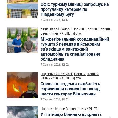
Офіс туризму Вінниці запрошує на
прогулянку катером по
Південному Бугу
7 Серпня, 2026, 13:12
війна
Влада
Головні новини
Новини
Новини
Вінниччини
УКР.НЕТ
фото
Міжрегіональний координаційний
гумштаб передав військовим
зв’язківцям вантажний
автомобіль та спеціалізоване
обладнання
7 Серпня, 2026, 12:02
Надзвичайні ситуації
Новини
Новини
Вінниччини
УКР.НЕТ
фото
Спека та людська недбалість
спричинили пожежі на понад
шести гектарах Вінниччини
7 Серпня, 2026, 10:52
Новини
Новини Вінниччини
УКР.НЕТ
У п’ятницю Вінницю накриють