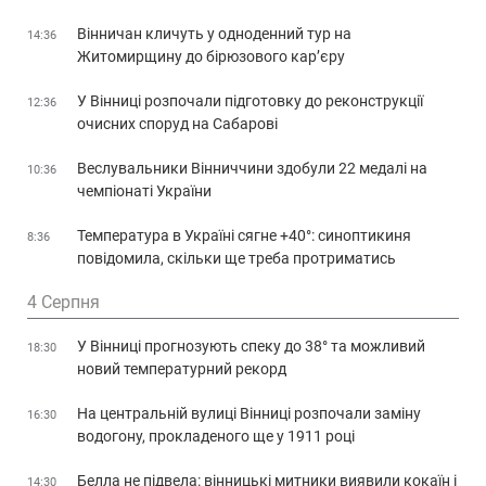
Вінничан кличуть у одноденний тур на
14:36
Житомирщину до бірюзового кар’єру
У Вінниці розпочали підготовку до реконструкції
12:36
очисних споруд на Сабарові
Веслувальники Вінниччини здобули 22 медалі на
10:36
чемпіонаті України
Температура в Україні сягне +40°: синоптикиня
8:36
повідомила, скільки ще треба протриматись
4 Серпня
У Вінниці прогнозують спеку до 38° та можливий
18:30
новий температурний рекорд
На центральній вулиці Вінниці розпочали заміну
16:30
водогону, прокладеного ще у 1911 році
Белла не підвела: вінницькі митники виявили кокаїн і
14:30