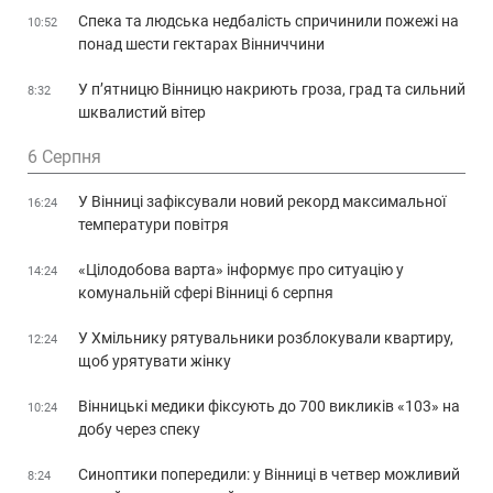
Спека та людська недбалість спричинили пожежі на
10:52
понад шести гектарах Вінниччини
У п’ятницю Вінницю накриють гроза, град та сильний
8:32
шквалистий вітер
6 Серпня
У Вінниці зафіксували новий рекорд максимальної
16:24
температури повітря
«Цілодобова варта» інформує про ситуацію у
14:24
комунальній сфері Вінниці 6 серпня
У Хмільнику рятувальники розблокували квартиру,
12:24
щоб урятувати жінку
Вінницькі медики фіксують до 700 викликів «103» на
10:24
добу через спеку
Синоптики попередили: у Вінниці в четвер можливий
8:24