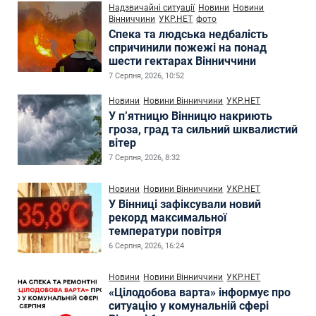
Надзвичайні ситуації
Новини
Новини
Вінниччини
УКР.НЕТ
фото
Спека та людська недбалість
спричинили пожежі на понад
шести гектарах Вінниччини
7 Серпня, 2026, 10:52
Новини
Новини Вінниччини
УКР.НЕТ
У п’ятницю Вінницю накриють
гроза, град та сильний шквалистий
вітер
7 Серпня, 2026, 8:32
Новини
Новини Вінниччини
УКР.НЕТ
У Вінниці зафіксували новий
рекорд максимальної
температури повітря
6 Серпня, 2026, 16:24
Новини
Новини Вінниччини
УКР.НЕТ
«Цілодобова варта» інформує про
ситуацію у комунальній сфері