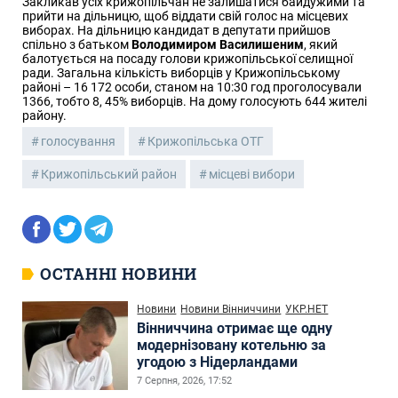
Закликав усіх крижопільчан не залишатися байдужими та
прийти на дільницю, щоб віддати свій голос на місцевих
виборах. На дільницю кандидат в депутати прийшов
спільно з батьком
Володимиром Василишеним
, який
балотується на посаду голови крижопільської селищної
ради. Загальна кількість виборців у Крижопільському
районі – 16 172 особи, станом на 10:30 год проголосували
1366, тобто 8, 45% виборців. На дому голосують 644 жителі
району.
голосування
Крижопільська ОТГ
Крижопільський район
місцеві вибори
ОСТАННІ НОВИНИ
Новини
Новини Вінниччини
УКР.НЕТ
Вінниччина отримає ще одну
модернізовану котельню за
угодою з Нідерландами
7 Серпня, 2026, 17:52