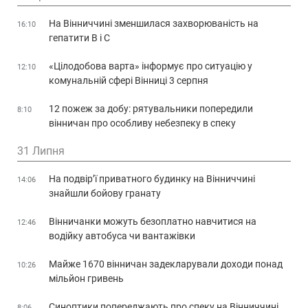
На Вінниччині зменшилася захворюваність на
16:10
гепатити В і С
«Цілодобова варта» інформує про ситуацію у
12:10
комунальній сфері Вінниці 3 серпня
12 пожеж за добу: рятувальники попередили
8:10
вінничан про особливу небезпеку в спеку
31 Липня
На подвір’ї приватного будинку на Вінниччині
14:06
знайшли бойову гранату
Вінничанки можуть безоплатно навчитися на
12:46
водійку автобуса чи вантажівки
Майже 1670 вінничан задекларували доходи понад
10:26
мільйон гривень
Синоптики попереджають про спеку на Вінниччині
8:06