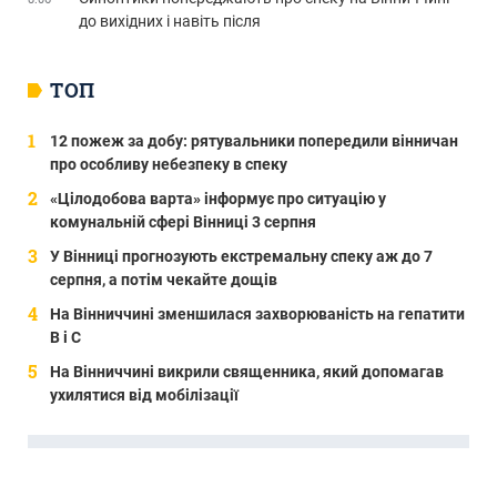
до вихідних і навіть після
ТОП
12 пожеж за добу: рятувальники попередили вінничан
про особливу небезпеку в спеку
«Цілодобова варта» інформує про ситуацію у
комунальній сфері Вінниці 3 серпня
У Вінниці прогнозують екстремальну спеку аж до 7
серпня, а потім чекайте дощів
На Вінниччині зменшилася захворюваність на гепатити
В і С
На Вінниччині викрили священника, який допомагав
ухилятися від мобілізації