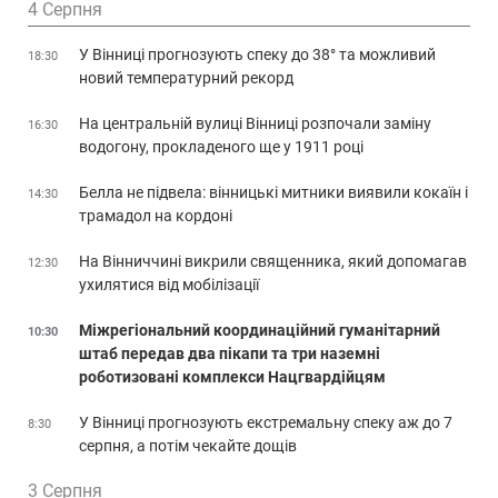
4 Серпня
У Вінниці прогнозують спеку до 38° та можливий
18:30
новий температурний рекорд
На центральній вулиці Вінниці розпочали заміну
16:30
водогону, прокладеного ще у 1911 році
Белла не підвела: вінницькі митники виявили кокаїн і
14:30
трамадол на кордоні
На Вінниччині викрили священника, який допомагав
12:30
ухилятися від мобілізації
Міжрегіональний координаційний гуманітарний
10:30
штаб передав два пікапи та три наземні
роботизовані комплекси Нацгвардійцям
У Вінниці прогнозують екстремальну спеку аж до 7
8:30
серпня, а потім чекайте дощів
3 Серпня