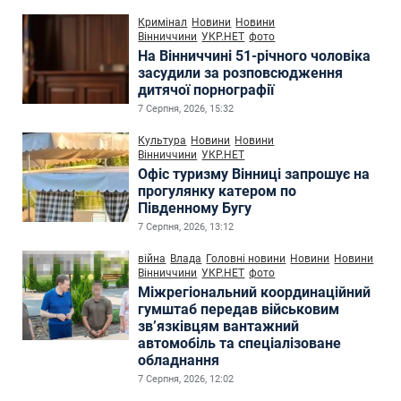
Кримінал
Новини
Новини
Вінниччини
УКР.НЕТ
фото
На Вінниччині 51-річного чоловіка
засудили за розповсюдження
дитячої порнографії
7 Серпня, 2026, 15:32
Культура
Новини
Новини
Вінниччини
УКР.НЕТ
Офіс туризму Вінниці запрошує на
прогулянку катером по
Південному Бугу
7 Серпня, 2026, 13:12
війна
Влада
Головні новини
Новини
Новини
Вінниччини
УКР.НЕТ
фото
Міжрегіональний координаційний
гумштаб передав військовим
зв’язківцям вантажний
автомобіль та спеціалізоване
обладнання
7 Серпня, 2026, 12:02