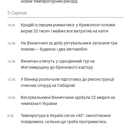
новий температурний рекорд
5 Серпня
Крадій із серцем романтика: у Крижополі чоловік
18:36
вкрав 20 тисяч і майже все витратив на квіти
На Вінниччині за добу рятувальники загасили три
16:36
пожежі — будинок і два автомобілі
Вінничан кличуть у одноденний тур на
14:36
Житомирщину до бірюзового кар’єру
У Вінниці розпочали підготовку до реконструкції
12:36
очисних споруд на Сабарові
Веслувальники Вінниччини здобули 22 медалі на
10:36
чемпіонаті України
Температура в Україні сягне +40°: синоптикиня
8:36
повідомила, скільки ще треба протриматись