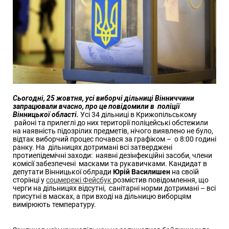
Сьогодні, 25 жовтня, усі виборчі дільниці Вінниччини
запрацювали вчасно, про це повідомили в поліції
Вінницької області.
Усі 34 дільниці в Крижопільському
районі та прилеглі до них території поліцейські обстежили
на наявність підозрілих предметів, нічого виявлено не було,
відтак виборчий процес почався за графіком – о 8:00 годині
ранку. На дільницях дотримані всі затверджені
протиепідемічні заходи: наявні дезінфекційні засоби, члени
комісії забезпечені масками та рукавичками. Кандидат в
депутати Вінницької облради
Юрій Василишен
на своїй
сторінці у
соцмережі Фейсбук
розмістив повідомлення, що
черги на дільницях відсутні, санітарні норми дотримані – всі
присутні в масках, а при вході на дільницю виборцям
вимірюють температуру.