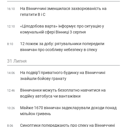
На Вінниччині зменшилася захворюваність на
16:10
гепатити В і С
«Цілодобова варта» інформує про ситуацію у
12:10
комунальній сфері Вінниці 3 серпня
12 пожеж за добу: рятувальники попередили
8:10
вінничан про особливу небезпеку в спеку
31 Липня
На подвір’ї приватного будинку на Вінниччині
14:06
знайшли бойову гранату
Вінничанки можуть безоплатно навчитися на
12:46
водійку автобуса чи вантажівки
Майже 1670 вінничан задекларували доходи понад
10:26
мільйон гривень
Синоптики попереджають про спеку на Вінниччині
8:06