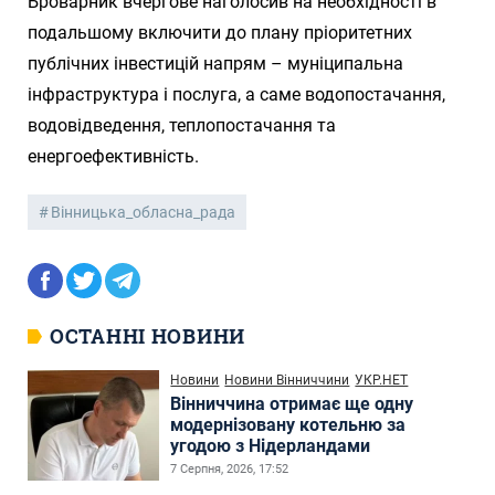
Броварник вчергове наголосив на необхідності в
подальшому включити до плану пріоритетних
публічних інвестицій напрям – муніципальна
інфраструктура і послуга, а саме водопостачання,
водовідведення, теплопостачання та
енергоефективність.
Вінницька_обласна_рада
ОСТАННІ НОВИНИ
Новини
Новини Вінниччини
УКР.НЕТ
Вінниччина отримає ще одну
модернізовану котельню за
угодою з Нідерландами
7 Серпня, 2026, 17:52