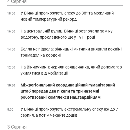
4 Серпня
У Вінниці прогнозують спеку до 38° та можливий
18:30
новий температурний рекорд
На центральній вулиці Вінниці розпочали заміну
16:30
водогону, прокладеного ще у 1911 році
Белла не підвела: вінницькі митники виявили кокаїн і
14:30
трамадол на кордоні
На Вінниччині викрили священника, який допомагав
12:30
ухилятися від мобілізації
Міжрегіональний координаційний гуманітарний
10:30
штаб передав два пікапи та три наземні
роботизовані комплекси Нацгвардійцям
У Вінниці прогнозують екстремальну спеку аж до 7
8:30
серпня, а потім чекайте дощів
3 Серпня