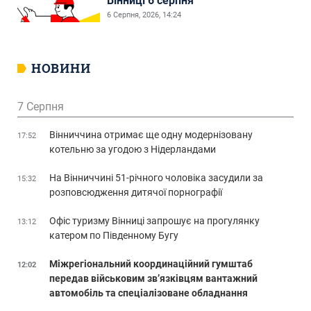
Вінниці 6 серпня
6 Серпня, 2026, 14:24
НОВИНИ
7 Серпня
Вінниччина отримає ще одну модернізовану
17:52
котельню за угодою з Нідерландами
На Вінниччині 51-річного чоловіка засудили за
15:32
розповсюдження дитячої порнографії
Офіс туризму Вінниці запрошує на прогулянку
13:12
катером по Південному Бугу
Міжрегіональний координаційний гумштаб
12:02
передав військовим зв’язківцям вантажний
автомобіль та спеціалізоване обладнання