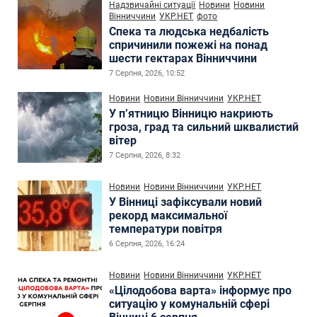
Надзвичайні ситуації
Новини
Новини
Вінниччини
УКР.НЕТ
фото
Спека та людська недбалість
спричинили пожежі на понад
шести гектарах Вінниччини
7 Серпня, 2026, 10:52
Новини
Новини Вінниччини
УКР.НЕТ
У п’ятницю Вінницю накриють
гроза, град та сильний шквалистий
вітер
7 Серпня, 2026, 8:32
Новини
Новини Вінниччини
УКР.НЕТ
У Вінниці зафіксували новий
рекорд максимальної
температури повітря
6 Серпня, 2026, 16:24
Новини
Новини Вінниччини
УКР.НЕТ
«Цілодобова варта» інформує про
ситуацію у комунальній сфері