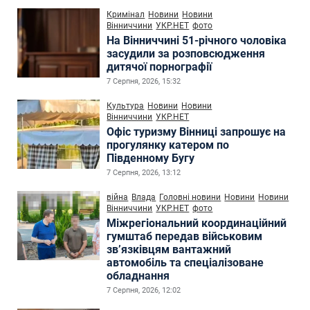
Кримінал
Новини
Новини
Вінниччини
УКР.НЕТ
фото
На Вінниччині 51-річного чоловіка
засудили за розповсюдження
дитячої порнографії
7 Серпня, 2026, 15:32
Культура
Новини
Новини
Вінниччини
УКР.НЕТ
Офіс туризму Вінниці запрошує на
прогулянку катером по
Південному Бугу
7 Серпня, 2026, 13:12
війна
Влада
Головні новини
Новини
Новини
Вінниччини
УКР.НЕТ
фото
Міжрегіональний координаційний
гумштаб передав військовим
зв’язківцям вантажний
автомобіль та спеціалізоване
обладнання
7 Серпня, 2026, 12:02