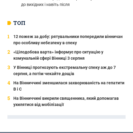
до вихідних і навіть після
ТОП
12 пожеж за добу: рятувальники попередили вінничан
про особливу небезпеку в спеку
«Цілодобова варта» інформує про ситуацію у
комунальній сфері Вінниці 3 серпня
У Вінниці прогнозують екстремальну спеку аж до 7
серпня, а потім чекайте дощів
На Вінниччині зменшилася захворюваність на гепатити
В і С
На Вінниччині викрили священника, який допомагав
ухилятися від мобілізації