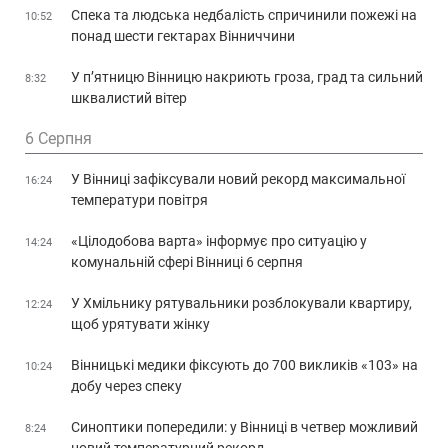
Спека та людська недбалість спричинили пожежі на
10:52
понад шести гектарах Вінниччини
У п’ятницю Вінницю накриють гроза, град та сильний
8:32
шквалистий вітер
6 Серпня
У Вінниці зафіксували новий рекорд максимальної
16:24
температури повітря
«Цілодобова варта» інформує про ситуацію у
14:24
комунальній сфері Вінниці 6 серпня
У Хмільнику рятувальники розблокували квартиру,
12:24
щоб урятувати жінку
Вінницькі медики фіксують до 700 викликів «103» на
10:24
добу через спеку
Синоптики попередили: у Вінниці в четвер можливий
8:24