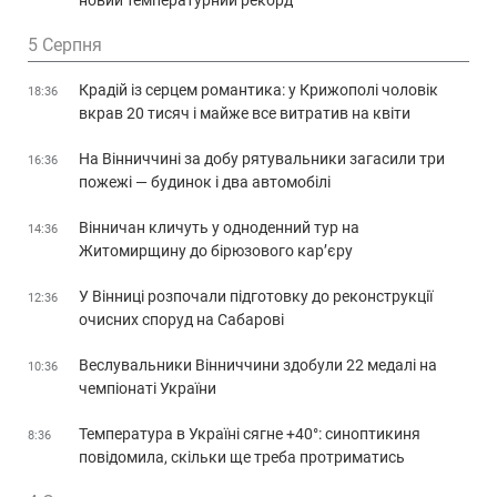
новий температурний рекорд
5 Серпня
Крадій із серцем романтика: у Крижополі чоловік
18:36
вкрав 20 тисяч і майже все витратив на квіти
На Вінниччині за добу рятувальники загасили три
16:36
пожежі — будинок і два автомобілі
Вінничан кличуть у одноденний тур на
14:36
Житомирщину до бірюзового кар’єру
У Вінниці розпочали підготовку до реконструкції
12:36
очисних споруд на Сабарові
Веслувальники Вінниччини здобули 22 медалі на
10:36
чемпіонаті України
Температура в Україні сягне +40°: синоптикиня
8:36
повідомила, скільки ще треба протриматись