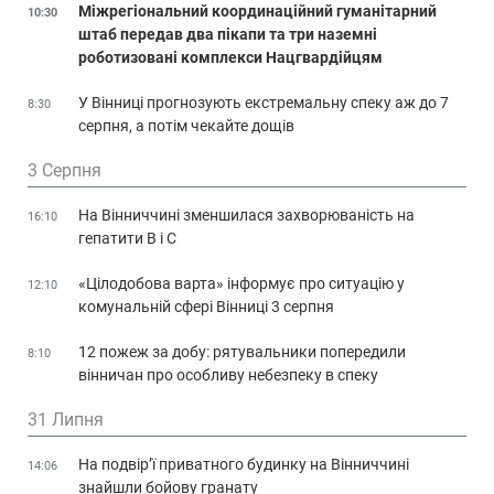
Міжрегіональний координаційний гуманітарний
10:30
штаб передав два пікапи та три наземні
роботизовані комплекси Нацгвардійцям
У Вінниці прогнозують екстремальну спеку аж до 7
8:30
серпня, а потім чекайте дощів
3 Серпня
На Вінниччині зменшилася захворюваність на
16:10
гепатити В і С
«Цілодобова варта» інформує про ситуацію у
12:10
комунальній сфері Вінниці 3 серпня
12 пожеж за добу: рятувальники попередили
8:10
вінничан про особливу небезпеку в спеку
31 Липня
На подвір’ї приватного будинку на Вінниччині
14:06
знайшли бойову гранату