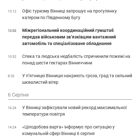
Офіс туризму Вінниці запрошує на прогулянку
13:12
катером по Південному Бугу
Міжрегіональний координаційний гумштаб
12:02
передав військовим зв’язківцям вантажний
автомобіль та спеціалізоване обладнання
Спека та людська недбалість спричинили пожежі на
10:52
понад шести гектарах Вінниччини
У п’ятницю Вінницю накриють гроза, град та сильний
8:32
шквалистий вітер
6 Серпня
У Вінниці зафіксували новий рекорд максимальної
16:24
температури повітря
«Цілодобова варта» інформує про ситуацію у
14:24
комунальній сфері Вінниці 6 серпня