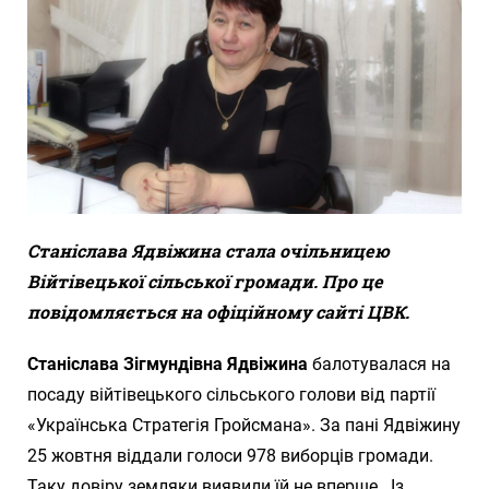
Станіслава Ядвіжина стала очільницею
Війтівецької сільської громади. Про це
повідомляється на офіційному сайті ЦВК.
Станіслава Зігмундівна Ядвіжина
балотувалася на
посаду війтівецького сільського голови від партії
«Українська Стратегія Гройсмана». За пані Ядвіжину
25 жовтня віддали голоси 978 виборців громади.
Таку довіру земляки виявили їй не вперше. Із