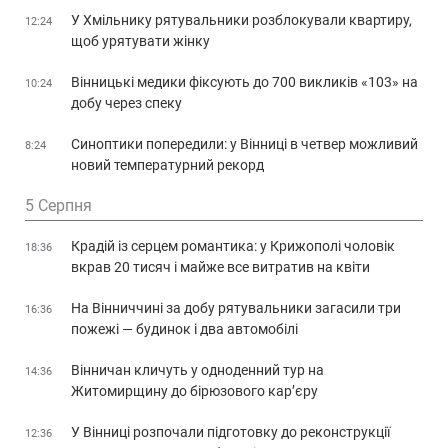
У Хмільнику рятувальники розблокували квартиру,
12:24
щоб урятувати жінку
Вінницькі медики фіксують до 700 викликів «103» на
10:24
добу через спеку
Синоптики попередили: у Вінниці в четвер можливий
8:24
новий температурний рекорд
5 Серпня
Крадій із серцем романтика: у Крижополі чоловік
18:36
вкрав 20 тисяч і майже все витратив на квіти
На Вінниччині за добу рятувальники загасили три
16:36
пожежі — будинок і два автомобілі
Вінничан кличуть у одноденний тур на
14:36
Житомирщину до бірюзового кар’єру
У Вінниці розпочали підготовку до реконструкції
12:36