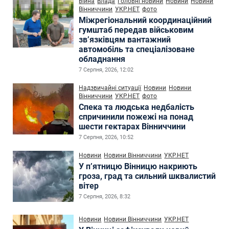
війна
Влада
Головні новини
Новини
Новини
Вінниччини
УКР.НЕТ
фото
Міжрегіональний координаційний
гумштаб передав військовим
зв’язківцям вантажний
автомобіль та спеціалізоване
обладнання
7 Серпня, 2026, 12:02
Надзвичайні ситуації
Новини
Новини
Вінниччини
УКР.НЕТ
фото
Спека та людська недбалість
спричинили пожежі на понад
шести гектарах Вінниччини
7 Серпня, 2026, 10:52
Новини
Новини Вінниччини
УКР.НЕТ
У п’ятницю Вінницю накриють
гроза, град та сильний шквалистий
вітер
7 Серпня, 2026, 8:32
Новини
Новини Вінниччини
УКР.НЕТ