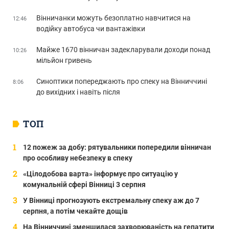
Вінничанки можуть безоплатно навчитися на
12:46
водійку автобуса чи вантажівки
Майже 1670 вінничан задекларували доходи понад
10:26
мільйон гривень
Синоптики попереджають про спеку на Вінниччині
8:06
до вихідних і навіть після
ТОП
12 пожеж за добу: рятувальники попередили вінничан
про особливу небезпеку в спеку
«Цілодобова варта» інформує про ситуацію у
комунальній сфері Вінниці 3 серпня
У Вінниці прогнозують екстремальну спеку аж до 7
серпня, а потім чекайте дощів
На Вінниччині зменшилася захворюваність на гепатити