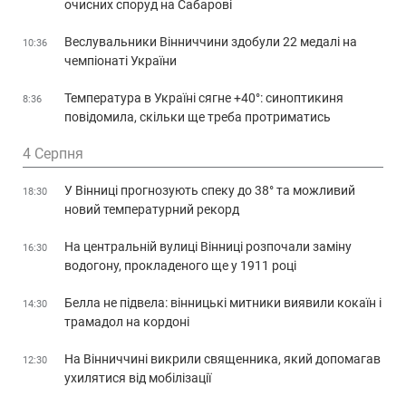
очисних споруд на Сабарові
Веслувальники Вінниччини здобули 22 медалі на
10:36
чемпіонаті України
Температура в Україні сягне +40°: синоптикиня
8:36
повідомила, скільки ще треба протриматись
4 Серпня
У Вінниці прогнозують спеку до 38° та можливий
18:30
новий температурний рекорд
На центральній вулиці Вінниці розпочали заміну
16:30
водогону, прокладеного ще у 1911 році
Белла не підвела: вінницькі митники виявили кокаїн і
14:30
трамадол на кордоні
На Вінниччині викрили священника, який допомагав
12:30
ухилятися від мобілізації