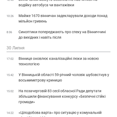
водійку автобуса чи вантажівки
Майже 1670 вінничан задекларували доходи понад
10:26
мільйон гривень
Синоптики попереджають про спеку на Вінниччині
8:06
до вихідних і навіть після
30 Липня
Вінниця оновлює каналізаційні люки за новою
17:02
технологією
У Вінницькій області 59-річний чоловік шубовстнув у
15:42
восьмиметрову криницю
На позачерговій 83 сесії обласної Ради депутати
15:02
збільшили фінансування конкурсу «Безпечні стійкі
громади»
«Цілодобова варта» про ситуацію у комунальній
14:22