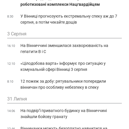
роботизовані комплекси Нацгвардійцям
У Вінниці прогнозують екстремальну спеку аж до 7
8:30
серпня, а потім чекайте дощів
3 Серпня
На Вінниччині зменшилася захворюваність на
16:10
гепатити В і С
«Цілодобова варта» інформує про ситуацію у
12:10
комунальній сфері Вінниці 3 серпня
12 пожеж за добу: рятувальники попередили
8:10
вінничан про особливу небезпеку в спеку
31 Липня
На подвір’ї приватного будинку на Вінниччині
14:06
знайшли бойову гранату
Вінничанки можуть безоплатно навчитися на
12:46