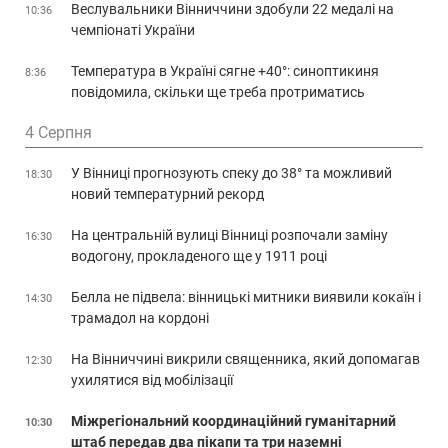
Веслувальники Вінниччини здобули 22 медалі на
10:36
чемпіонаті України
Температура в Україні сягне +40°: синоптикиня
8:36
повідомила, скільки ще треба протриматись
4 Серпня
У Вінниці прогнозують спеку до 38° та можливий
18:30
новий температурний рекорд
На центральній вулиці Вінниці розпочали заміну
16:30
водогону, прокладеного ще у 1911 році
Белла не підвела: вінницькі митники виявили кокаїн і
14:30
трамадол на кордоні
На Вінниччині викрили священника, який допомагав
12:30
ухилятися від мобілізації
Міжрегіональний координаційний гуманітарний
10:30
штаб передав два пікапи та три наземні