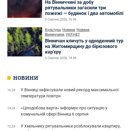
На Вінниччині за добу
рятувальники загасили три
пожежі — будинок і два автомобілі
5 Серпня, 2026, 16:36
Культура
Новини
Новини
Вінниччини
УКР.НЕТ
Вінничан кличуть у одноденний тур
на Житомирщину до бірюзового
кар’єру
5 Серпня, 2026, 14:36
НОВИНИ
У Вінниці зафіксували новий рекорд максимальної
16:24
температури повітря
«Цілодобова варта» інформує про ситуацію у
14:24
комунальній сфері Вінниці 6 серпня
У Хмільнику рятувальники розблокували квартиру,
12:24