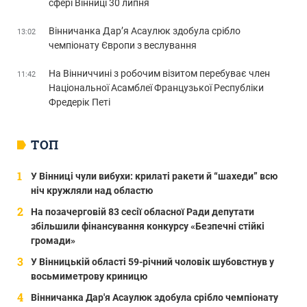
сфері Вінниці 30 липня
Вінничанка Дар’я Асаулюк здобула срібло
13:02
чемпіонату Європи з веслування
На Вінниччині з робочим візитом перебуває член
11:42
Національної Асамблеї Французької Республіки
Фредерік Петі
ТОП
У Вінниці чули вибухи: крилаті ракети й “шахеди” всю
ніч кружляли над областю
На позачерговій 83 сесії обласної Ради депутати
збільшили фінансування конкурсу «Безпечні стійкі
громади»
У Вінницькій області 59-річний чоловік шубовстнув у
восьмиметрову криницю
Вінничанка Дар'я Асаулюк здобула срібло чемпіонату