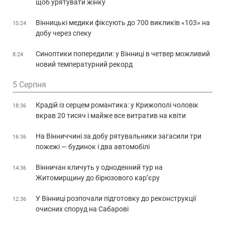
щоб урятувати жінку
Вінницькі медики фіксують до 700 викликів «103» на
10:24
добу через спеку
Синоптики попередили: у Вінниці в четвер можливий
8:24
новий температурний рекорд
5 Серпня
Крадій із серцем романтика: у Крижополі чоловік
18:36
вкрав 20 тисяч і майже все витратив на квіти
На Вінниччині за добу рятувальники загасили три
16:36
пожежі — будинок і два автомобілі
Вінничан кличуть у одноденний тур на
14:36
Житомирщину до бірюзового кар’єру
У Вінниці розпочали підготовку до реконструкції
12:36
очисних споруд на Сабарові