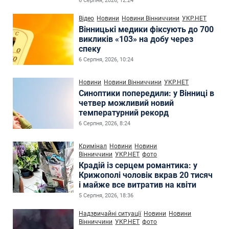
6 Серпня, 2026, 12:24
Відео
Новини
Новини Вінниччини
УКР.НЕТ
Вінницькі медики фіксують до 700
викликів «103» на добу через
спеку
6 Серпня, 2026, 10:24
Новини
Новини Вінниччини
УКР.НЕТ
Синоптики попередили: у Вінниці в
четвер можливий новий
температурний рекорд
6 Серпня, 2026, 8:24
Кримінал
Новини
Новини
Вінниччини
УКР.НЕТ
фото
Крадій із серцем романтика: у
Крижополі чоловік вкрав 20 тисяч
і майже все витратив на квіти
5 Серпня, 2026, 18:36
Надзвичайні ситуації
Новини
Новини
Вінниччини
УКР.НЕТ
фото