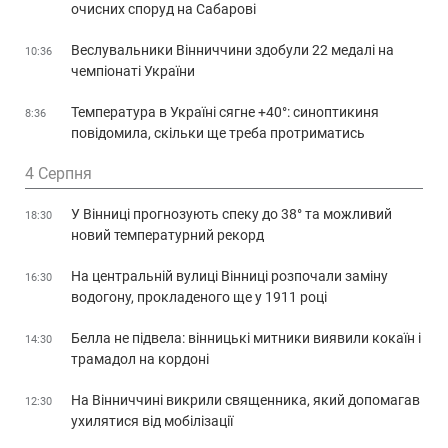
очисних споруд на Сабарові
Веслувальники Вінниччини здобули 22 медалі на
10:36
чемпіонаті України
Температура в Україні сягне +40°: синоптикиня
8:36
повідомила, скільки ще треба протриматись
4 Серпня
У Вінниці прогнозують спеку до 38° та можливий
18:30
новий температурний рекорд
На центральній вулиці Вінниці розпочали заміну
16:30
водогону, прокладеного ще у 1911 році
Белла не підвела: вінницькі митники виявили кокаїн і
14:30
трамадол на кордоні
На Вінниччині викрили священника, який допомагав
12:30
ухилятися від мобілізації