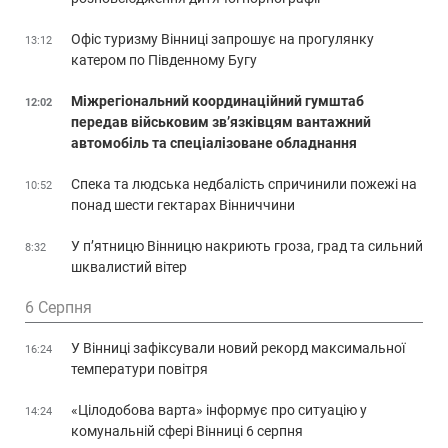
Офіс туризму Вінниці запрошує на прогулянку
13:12
катером по Південному Бугу
Міжрегіональний координаційний гумштаб
12:02
передав військовим зв’язківцям вантажний
автомобіль та спеціалізоване обладнання
Спека та людська недбалість спричинили пожежі на
10:52
понад шести гектарах Вінниччини
У п’ятницю Вінницю накриють гроза, град та сильний
8:32
шквалистий вітер
6 Серпня
У Вінниці зафіксували новий рекорд максимальної
16:24
температури повітря
«Цілодобова варта» інформує про ситуацію у
14:24
комунальній сфері Вінниці 6 серпня