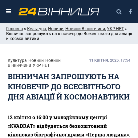
Головна
»
Культура
,
Новини
,
Новини Вінниччини
,
УКР.НЕТ
»
Вінничан запрошують на кіновечір до Всесвітнього дня авіації
й космонавтики
Культура
Новини
Новини
11 КВІТНЯ, 2025, 17:54
Вінниччини
УКР.НЕТ
ВІННИЧАН ЗАПРОШУЮТЬ НА
КІНОВЕЧІР ДО ВСЕСВІТНЬОГО
ДНЯ АВІАЦІЇ Й КОСМОНАВТИКИ
12 квітня о 16:00 у молодіжному центрі
«KVADRAT» відбудеться безкоштовний
кінопоказ біографічної драми «Перша людина».