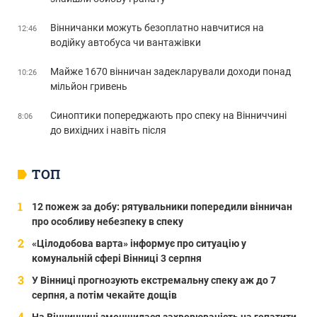
Вінничанки можуть безоплатно навчитися на
12:46
водійку автобуса чи вантажівки
Майже 1670 вінничан задекларували доходи понад
10:26
мільйон гривень
Синоптики попереджають про спеку на Вінниччині
8:06
до вихідних і навіть після
ТОП
12 пожеж за добу: рятувальники попередили вінничан
про особливу небезпеку в спеку
«Цілодобова варта» інформує про ситуацію у
комунальній сфері Вінниці 3 серпня
У Вінниці прогнозують екстремальну спеку аж до 7
серпня, а потім чекайте дощів
На Вінниччині зменшилася захворюваність на гепатити