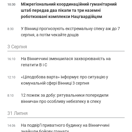
Міжрегіональний координаційний гуманітарний
10:30
штаб передав два пікапи та три наземні
роботизовані комплекси Нацгвардійцям
У Вінниці прогнозують екстремальну спеку аж до 7
8:30
серпня, а потім чекайте дощів
3 Серпня
На Вінниччині зменшилася захворюваність на
16:10
гепатити В і С
«Цілодобова варта» інформує про ситуацію у
12:10
комунальній сфері Вінниці 3 серпня
12 пожеж за добу: рятувальники попередили
8:10
вінничан про особливу небезпеку в спеку
31 Липня
На подвір’ї приватного будинку на Вінниччині
14:06
знайшли бойову гранату