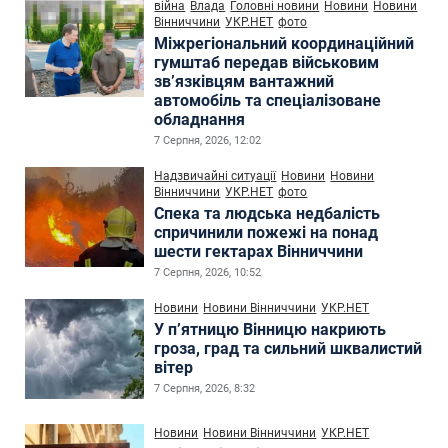
війна
Влада
Головні новини
Новини
Новини
Вінниччини
УКР.НЕТ
фото
Міжрегіональний координаційний
гумштаб передав військовим
зв’язківцям вантажний
автомобіль та спеціалізоване
обладнання
7 Серпня, 2026, 12:02
Надзвичайні ситуації
Новини
Новини
Вінниччини
УКР.НЕТ
фото
Спека та людська недбалість
спричинили пожежі на понад
шести гектарах Вінниччини
7 Серпня, 2026, 10:52
Новини
Новини Вінниччини
УКР.НЕТ
У п’ятницю Вінницю накриють
гроза, град та сильний шквалистий
вітер
7 Серпня, 2026, 8:32
Новини
Новини Вінниччини
УКР.НЕТ