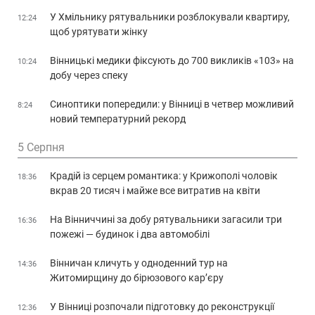
У Хмільнику рятувальники розблокували квартиру,
12:24
щоб урятувати жінку
Вінницькі медики фіксують до 700 викликів «103» на
10:24
добу через спеку
Синоптики попередили: у Вінниці в четвер можливий
8:24
новий температурний рекорд
5 Серпня
Крадій із серцем романтика: у Крижополі чоловік
18:36
вкрав 20 тисяч і майже все витратив на квіти
На Вінниччині за добу рятувальники загасили три
16:36
пожежі — будинок і два автомобілі
Вінничан кличуть у одноденний тур на
14:36
Житомирщину до бірюзового кар’єру
У Вінниці розпочали підготовку до реконструкції
12:36