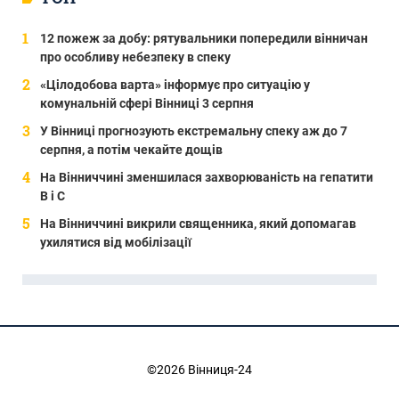
12 пожеж за добу: рятувальники попередили вінничан
про особливу небезпеку в спеку
«Цілодобова варта» інформує про ситуацію у
комунальній сфері Вінниці 3 серпня
У Вінниці прогнозують екстремальну спеку аж до 7
серпня, а потім чекайте дощів
На Вінниччині зменшилася захворюваність на гепатити
В і С
На Вінниччині викрили священника, який допомагав
ухилятися від мобілізації
©2026 Вінниця-24