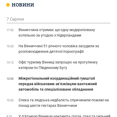
НОВИНИ
7 Серпня
Вінниччина отримає ще одну модернізовану
17:52
котельню за угодою з Нідерландами
На Вінниччині 51-річного чоловіка засудили за
15:32
розповсюдження дитячої порнографії
Офіс туризму Вінниці запрошує на прогулянку
13:12
катером по Південному Бугу
Міжрегіональний координаційний гумштаб
12:02
передав військовим зв’язківцям вантажний
автомобіль та спеціалізоване обладнання
Спека та людська недбалість спричинили пожежі на
10:52
понад шести гектарах Вінниччини
У п’ятницю Вінницю накриють гроза, град та сильний
8:32