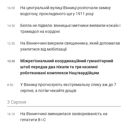
На центральній вулиці Вінниці розпочали заміну
16:30
водогону, прокладеного ще у 1911 році
Белла не підвела: вінницькі митники виявили кокаїн і
14:30
трамадол на кордоні
На Вінниччині викрили священника, який допомагав
12:30
ухилятися від мобілізації
Міжрегіональний координаційний гуманітарний
10:30
штаб передав два пікапи та три наземні
роботизовані комплекси Нацгвардійцям
У Вінниці прогнозують екстремальну спеку аж до 7
8:30
серпня, а потім чекайте дощів
3 Серпня
На Вінниччині зменшилася захворюваність на
16:10
гепатити В і С