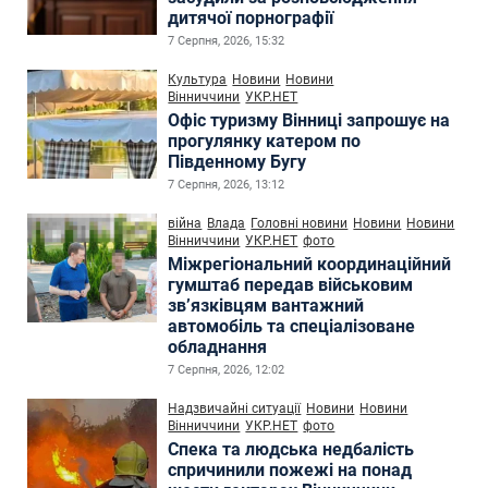
дитячої порнографії
7 Серпня, 2026, 15:32
Культура
Новини
Новини
Вінниччини
УКР.НЕТ
Офіс туризму Вінниці запрошує на
прогулянку катером по
Південному Бугу
7 Серпня, 2026, 13:12
війна
Влада
Головні новини
Новини
Новини
Вінниччини
УКР.НЕТ
фото
Міжрегіональний координаційний
гумштаб передав військовим
зв’язківцям вантажний
автомобіль та спеціалізоване
обладнання
7 Серпня, 2026, 12:02
Надзвичайні ситуації
Новини
Новини
Вінниччини
УКР.НЕТ
фото
Спека та людська недбалість
спричинили пожежі на понад