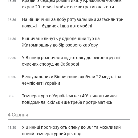
Крадій із серцем романтика: у Крижополі чоловік
18:36
вкрав 20 тисяч і майже все витратив на квіти
На Вінниччині за добу рятувальники загасили три
16:36
пожежі — будинок і два автомобілі
Вінничан кличуть у одноденний тур на
14:36
Житомирщину до бірюзового кар’єру
У Вінниці розпочали підготовку до реконструкції
12:36
очисних споруд на Сабарові
Веслувальники Вінниччини здобули 22 медалі на
10:36
чемпіонаті України
Температура в Україні сягне +40°: синоптикиня
8:36
повідомила, скільки ще треба протриматись
4 Серпня
У Вінниці прогнозують спеку до 38° та можливий
18:30
новий температурний рекорд