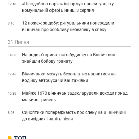
«Цілодобова варта» інформує про ситуацію у
12:10
комунальній сфері Вінниці 3 серпня
12 пожеж за добу: рятувальники попередили
8:10
вінничан про особливу небезпеку в спеку
31 Липня
На подвір’ї приватного будинку на Вінниччині
14:06
знайшли бойову гранату
Вінничанки можуть безоплатно навчитися на
12:46
водійку автобуса чи вантажівки
Майже 1670 вінничан задекларували доходи понад
10:26
мільйон гривень
Синоптики попереджають про спеку на Вінниччині
8:06
до вихідних і навіть після
ТОП