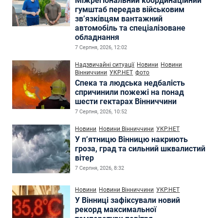
Міжрегіональний координаційний
гумштаб передав військовим
зв’язківцям вантажний
автомобіль та спеціалізоване
обладнання
7 Серпня, 2026, 12:02
Надзвичайні ситуації
Новини
Новини
Вінниччини
УКР.НЕТ
фото
Спека та людська недбалість
спричинили пожежі на понад
шести гектарах Вінниччини
7 Серпня, 2026, 10:52
Новини
Новини Вінниччини
УКР.НЕТ
У п’ятницю Вінницю накриють
гроза, град та сильний шквалистий
вітер
7 Серпня, 2026, 8:32
Новини
Новини Вінниччини
УКР.НЕТ
У Вінниці зафіксували новий
рекорд максимальної