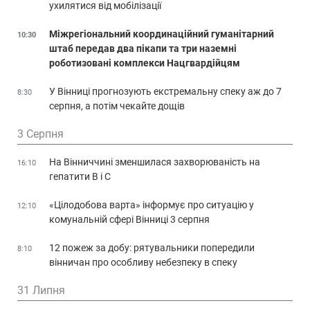
ухилятися від мобілізації
Міжрегіональний координаційний гуманітарний
10:30
штаб передав два пікапи та три наземні
роботизовані комплекси Нацгвардійцям
У Вінниці прогнозують екстремальну спеку аж до 7
8:30
серпня, а потім чекайте дощів
3 Серпня
На Вінниччині зменшилася захворюваність на
16:10
гепатити В і С
«Цілодобова варта» інформує про ситуацію у
12:10
комунальній сфері Вінниці 3 серпня
12 пожеж за добу: рятувальники попередили
8:10
вінничан про особливу небезпеку в спеку
31 Липня