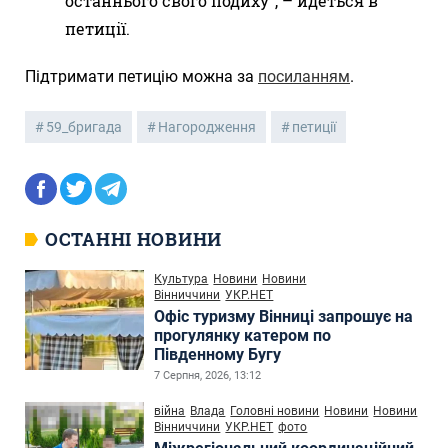
останнього свого подиху”, – йдеться в
петиції.
Підтримати петицію можна за
посиланням
.
59_бригада
Нагородження
петиції
ОСТАННІ НОВИНИ
Культура
Новини
Новини
Вінниччини
УКР.НЕТ
Офіс туризму Вінниці запрошує на
прогулянку катером по
Південному Бугу
7 Серпня, 2026, 13:12
війна
Влада
Головні новини
Новини
Новини
Вінниччини
УКР.НЕТ
фото