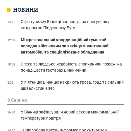
НОВИНИ
Офіс туризму Вінниці запрошує на прогулянку
13:12
катером по Південному Бугу
Міжрегіональний координаційний гумштаб
12:02
передав військовим зв’язківцям вантажний
автомобіль та спеціалізоване обладнання
Спека та людська недбалість спричинили пожежі на
10:52
понад шести гектарах Вінниччини
У п’ятницю Вінницю накриють гроза, град та сильний
8:32
шквалистий вітер
6 Серпня
У Вінниці зафіксували новий рекорд максимальної
16:24
температури повітря
«Цілодобова варта» інформує про ситуацію у
14:24