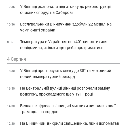
У Вінниці розпочали підготовку до реконструкції
12:36
очисних споруд на Сабарові
Веслувальники Вінниччини здобули 22 медалі на
10:36
чемпіонаті України
Температура в Україні сягне +40°: синоптикиня
8:36
повідомила, скільки ще треба протриматись
4 Серпня
У Вінниці прогнозують спеку до 38° та можливий
18:30
новий температурний рекорд
На центральній вулиці Вінниці розпочали заміну
16:30
водогону, прокладеного ще у 1911 році
Белла не підвела: вінницькі митники виявили кокаїн і
14:30
трамадол на кордоні
На Вінниччині викрили священника, який допомагав
12:30