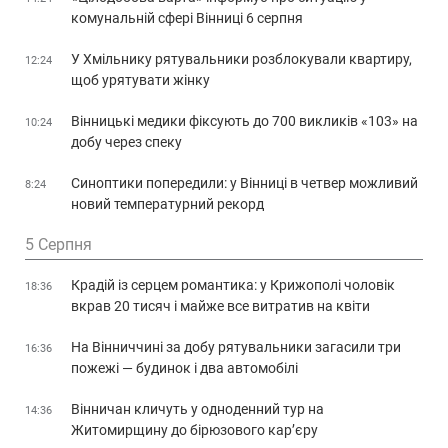
комунальній сфері Вінниці 6 серпня
У Хмільнику рятувальники розблокували квартиру,
12:24
щоб урятувати жінку
Вінницькі медики фіксують до 700 викликів «103» на
10:24
добу через спеку
Синоптики попередили: у Вінниці в четвер можливий
8:24
новий температурний рекорд
5 Серпня
Крадій із серцем романтика: у Крижополі чоловік
18:36
вкрав 20 тисяч і майже все витратив на квіти
На Вінниччині за добу рятувальники загасили три
16:36
пожежі — будинок і два автомобілі
Вінничан кличуть у одноденний тур на
14:36
Житомирщину до бірюзового кар’єру