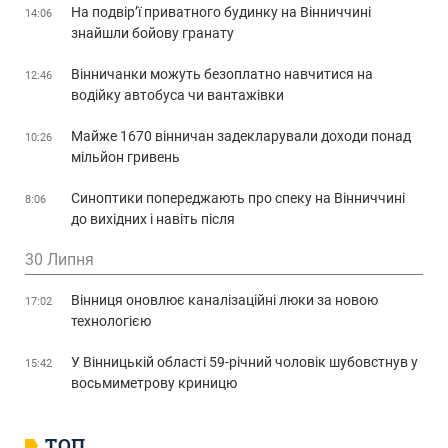
На подвір’ї приватного будинку на Вінниччині
14:06
знайшли бойову гранату
Вінничанки можуть безоплатно навчитися на
12:46
водійку автобуса чи вантажівки
Майже 1670 вінничан задекларували доходи понад
10:26
мільйон гривень
Синоптики попереджають про спеку на Вінниччині
8:06
до вихідних і навіть після
30 Липня
Вінниця оновлює каналізаційні люки за новою
17:02
технологією
У Вінницькій області 59-річний чоловік шубовстнув у
15:42
восьмиметрову криницю
ТОП