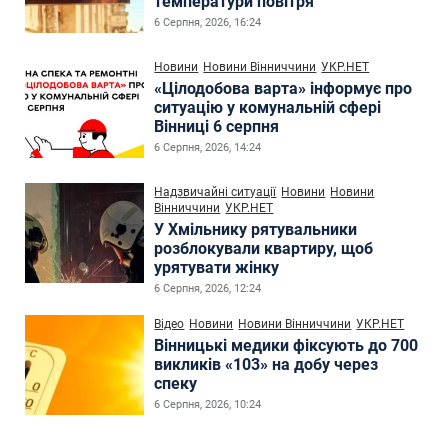
температури повітря
6 Серпня, 2026, 16:24
Новини
Новини Вінниччини
УКР.НЕТ
«Цілодобова варта» інформує про
ситуацію у комунальній сфері
Вінниці 6 серпня
6 Серпня, 2026, 14:24
Надзвичайні ситуації
Новини
Новини
Вінниччини
УКР.НЕТ
У Хмільнику рятувальники
розблокували квартиру, щоб
урятувати жінку
6 Серпня, 2026, 12:24
Відео
Новини
Новини Вінниччини
УКР.НЕТ
Вінницькі медики фіксують до 700
викликів «103» на добу через
спеку
6 Серпня, 2026, 10:24