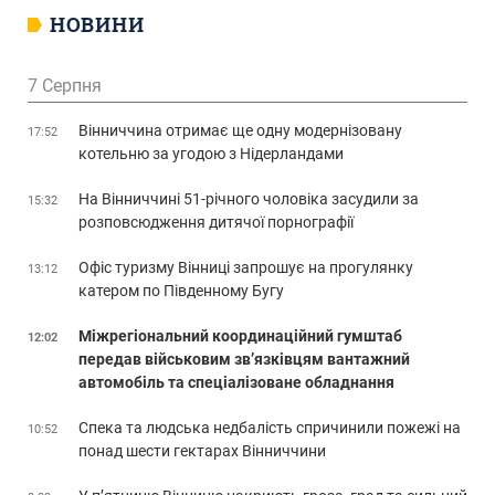
НОВИНИ
7 Серпня
Вінниччина отримає ще одну модернізовану
17:52
котельню за угодою з Нідерландами
На Вінниччині 51-річного чоловіка засудили за
15:32
розповсюдження дитячої порнографії
Офіс туризму Вінниці запрошує на прогулянку
13:12
катером по Південному Бугу
Міжрегіональний координаційний гумштаб
12:02
передав військовим зв’язківцям вантажний
автомобіль та спеціалізоване обладнання
Спека та людська недбалість спричинили пожежі на
10:52
понад шести гектарах Вінниччини