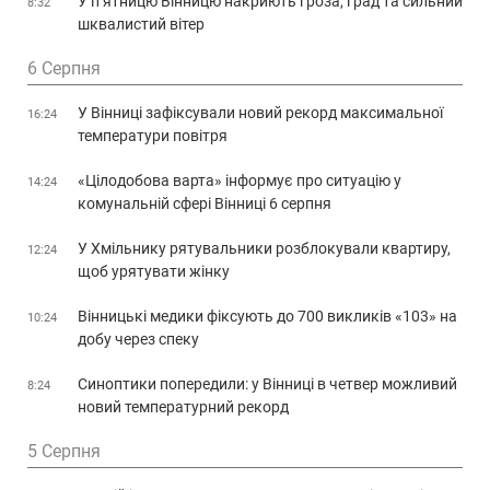
У п’ятницю Вінницю накриють гроза, град та сильний
8:32
шквалистий вітер
6 Серпня
У Вінниці зафіксували новий рекорд максимальної
16:24
температури повітря
«Цілодобова варта» інформує про ситуацію у
14:24
комунальній сфері Вінниці 6 серпня
У Хмільнику рятувальники розблокували квартиру,
12:24
щоб урятувати жінку
Вінницькі медики фіксують до 700 викликів «103» на
10:24
добу через спеку
Синоптики попередили: у Вінниці в четвер можливий
8:24
новий температурний рекорд
5 Серпня