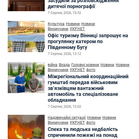
засудили за розповсюдження
дитячої порнографії
7 Серпня, 2026, 15:32
Культура
Новини
Новини
Вінниччини
УКР.НЕТ
Офіс туризму Вінниці запрошує на
прогулянку катером по
Південному Бугу
7 Серпня, 2026, 13:12
війна
Влада
Головні новини
Новини
Новини
Вінниччини
УКР.НЕТ
фото
Міжрегіональний координаційний
гумштаб передав військовим
зв’язківцям вантажний
автомобіль та спеціалізоване
обладнання
7 Серпня, 2026, 12:02
Надзвичайні ситуації
Новини
Новини
Вінниччини
УКР.НЕТ
фото
Спека та людська недбалість
спричинили пожежі на понад