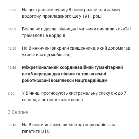
На центральній вулиці Вінниці розпочали заміну
16:30
водогону, прокладеного ще у 1911 році
Белла не підвела: вінницькі митники виявили кокаїн і
14:30
трамадол на кордоні
На Вінниччині викрили священника, який допомагав
12:30
ухилятися від мобілізації
Міжрегіональний координаційний гуманітарний
10:30
штаб передав два пікапи та три наземні
роботизовані комплекси Нацгвардійцям
У Вінниці прогнозують екстремальну спеку аж до 7
8:30
серпня, а потім чекайте дощів
3 Серпня
На Вінниччині зменшилася захворюваність на
16:10
гепатити В і С