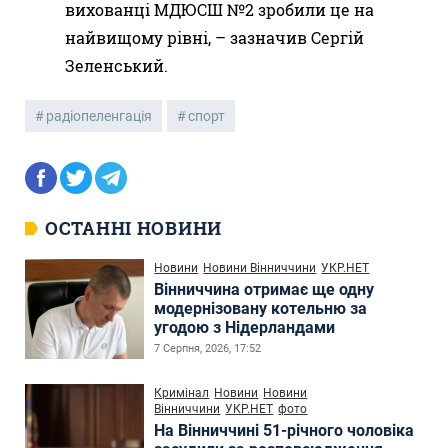
вихованці МДЮСШ №2 зробили це на
найвищому рівні, – зазначив Сергій
Зеленський.
радіопеленгація
спорт
ОСТАННІ НОВИНИ
Новини
Новини Вінниччини
УКР.НЕТ
Вінниччина отримає ще одну
модернізовану котельню за
угодою з Нідерландами
7 Серпня, 2026, 17:52
Кримінал
Новини
Новини
Вінниччини
УКР.НЕТ
фото
На Вінниччині 51-річного чоловіка