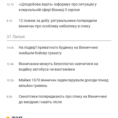
«Цілодобова варта» інформує про ситуацію у
12:10
комунальній сфері Вінниці 3 серпня
12 пожеж за добу: рятувальники попередили
8:10
вінничан про особливу небезпеку в спеку
31 Липня
На подвір’ї приватного будинку на Вінниччині
14:06
знайшли бойову гранату
Вінничанки можуть безоплатно навчитися на
12:46
водійку автобуса чи вантажівки
Майже 1670 вінничан задекларували доходи понад
10:26
мільйон гривень
Синоптики попереджають про спеку на Вінниччині
8:06
до вихідних і навіть після