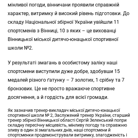
мінливої погоди, вінничани проявили справжній
характер, витримку й високий рівень підготовки. До
складу Національної збірної України увійшли 11
спортсменів з Вінниці, 10 з яких – це вихованці
Вінницької міської дитячо-юнацької спортивної
школи №2.
У результаті змагань в особистому заліку наші
спортсмени виступили дуже добре, здобувши 15
медалей різного ґатунку – 7 золотих, 1 срібну та 7
бронзових. Це не просто вражаюче спортивне
досягнення, а й гордість для всієї громади.
Як зазначив тренер-викладач міської дитячо-юнацької
спортивної школи № 2, Заслужений тренер України, старший
тренер збірної Вінницької області Сергій Зеленський попри
складну пересічну місцевість, мінливу погоду та справжню
зливу в один зі змагальних днів, наші спортсмени й
спортсменки продемонстрували витримку, злагодженість і