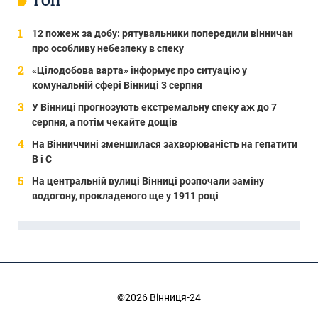
ТОП
12 пожеж за добу: рятувальники попередили вінничан
про особливу небезпеку в спеку
«Цілодобова варта» інформує про ситуацію у
комунальній сфері Вінниці 3 серпня
У Вінниці прогнозують екстремальну спеку аж до 7
серпня, а потім чекайте дощів
На Вінниччині зменшилася захворюваність на гепатити
В і С
На центральній вулиці Вінниці розпочали заміну
водогону, прокладеного ще у 1911 році
©2026 Вінниця-24