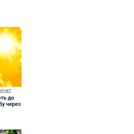
КР.НЕТ
ють до
бу через