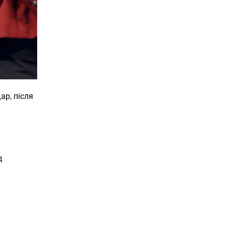
ар, після
д