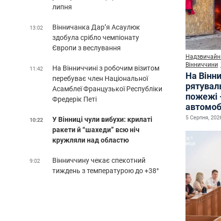
липня
Вінничанка Дар’я Асаулюк
13:02
здобула срібло чемпіонату
Європи з веслування
Надзвичайні
Вінниччини
На Вінниччині з робочим візитом
11:42
На Вінни
перебуває член Національної
рятувал
Асамблеї Французької Республіки
пожежі 
Фредерік Петі
автомоб
5 Серпня, 2026
У Вінниці чули вибухи: крилаті
10:22
ракети й “шахеди” всю ніч
кружляли над областю
Вінниччину чекає спекотний
9:02
тиждень з температурою до +38°