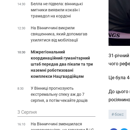
Белла не підвела: вінницькі
14:30
митники виявили кокаїн і
трамадол на кордоні
На Вінниччині викрили
12:30
священника, який допомагав
ухилятися від мобілізації
Міжрегіональний
10:30
31-річний
координаційний гуманітарний
чого рефе
штаб передав два пікапи та три
наземні роботизовані
комплекси Нацгвардійцям
Це була 4
У Вінниці прогнозують
8:30
До цього 
екстремальну спеку аж до 7
росіянин
серпня, а потім чекайте дощів
3 Серпня
бокс
На Вінниччині зменшилася
16:10
захворюваність на гепатити В і С