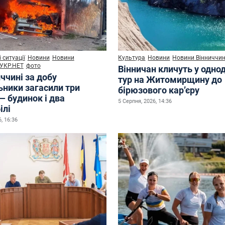
 ситуації
Новини
Новини
Культура
Новини
Новини Вінниччи
УКР.НЕТ
фото
Вінничан кличуть у одно
ччині за добу
тур на Житомирщину до
ьники загасили три
бірюзового кар’єру
— будинок і два
5 Серпня, 2026, 14:36
ілі
, 16:36