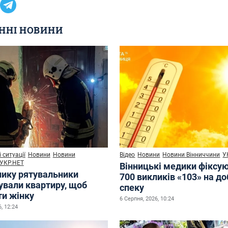
ННІ НОВИНИ
 ситуації
Новини
Новини
Відео
Новини
Новини Вінниччини
У
УКР.НЕТ
Вінницькі медики фіксу
нику рятувальники
700 викликів «103» на до
ували квартиру, щоб
спеку
ти жінку
6 Серпня, 2026, 10:24
, 12:24