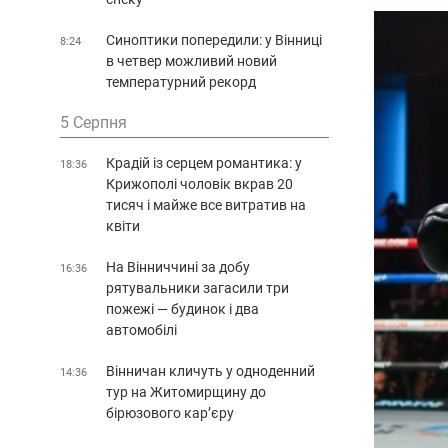
Синоптики попередили: у Вінниці
8:24
в четвер можливий новий
температурний рекорд
5 Серпня
Крадій із серцем романтика: у
18:36
Крижополі чоловік вкрав 20
тисяч і майже все витратив на
квіти
На Вінниччині за добу
16:36
рятувальники загасили три
пожежі — будинок і два
автомобілі
Вінничан кличуть у одноденний
14:36
тур на Житомирщину до
бірюзового кар’єру