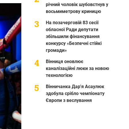
річний чоловік шубовстнув у
восьмиметрову криницю
На позачерговій 83 сесії
обласної Ради депутати
збільшили фінансування
конкурсу «Безпечні стійкі
громади»
Вінниця оновлює
каналізаційні люки за новою
технологією
Вінничанка Дар'я Асаулюк
здобула срібло чемпіонату
Європи з веслування