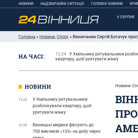
НОВИНИ
НАДЗВИЧАЙНІ СИТУАЦІЇ
ГОЛОВНІ НОВИНИ
КРИ
6 СЕРПНЯ
Головна
»
Новини
,
Спорт
» Вінничанин Сергій Богачук про
12:24
У Хмільнику рятувальники розбл
НА ЧАСІ:
квартиру, щоб урятувати жінку
НОВИНИ
Новини
Сп
ВІН
У Хмільнику рятувальники
12:24
розблокували квартиру, щоб
ПРО
урятувати жінку
АМ
Вінницькі медики фіксують до
10:24
700 викликів «103» на добу через
спеку