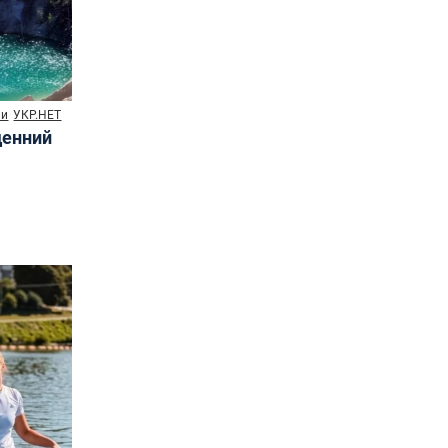
ни
УКР.НЕТ
денний