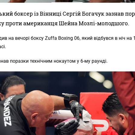
ький боксер із Вінниці Сергій Богачук зазнав пор
у проти американця Шейна Мозлі-молодшого.
див на вечорі боксу Zuffa Boxing 06, який відбувся в ніч на
сі.
знав поразки технічним нокаутом у 6-му раунді.