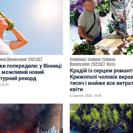
ини Вінниччини
УКР.НЕТ
Кримінал
Новини
Новини
Вінниччини
УКР.НЕТ
фото
ки попередили: у Вінниці
Крадій із серцем романт
р можливий новий
Крижополі чоловік вкрав
турний рекорд
тисяч і майже все витра
, 8:24
квіти
5 Серпня, 2026, 18:36