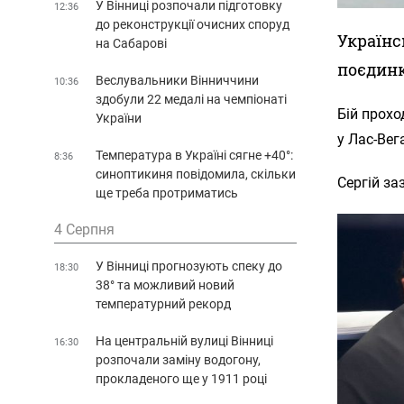
У Вінниці розпочали підготовку
12:36
до реконструкції очисних споруд
Українс
на Сабарові
поєдинк
Веслувальники Вінниччини
10:36
здобули 22 медалі на чемпіонаті
Бій прохо
України
у Лас-Вега
Температура в Україні сягне +40°:
8:36
синоптикиня повідомила, скільки
Сергій за
ще треба протриматись
4 Серпня
У Вінниці прогнозують спеку до
18:30
38° та можливий новий
температурний рекорд
На центральній вулиці Вінниці
16:30
розпочали заміну водогону,
прокладеного ще у 1911 році