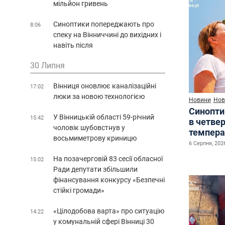
мільйон гривень
Синоптики попереджають про
8:06
спеку на Вінниччині до вихідних і
навіть після
30 Липня
Вінниця оновлює каналізаційні
17:02
люки за новою технологією
Новини
Нов
Синопти
У Вінницькій області 59-річний
15:42
в четве
чоловік шубовстнув у
темпера
восьмиметрову криницю
6 Серпня, 2026
На позачерговій 83 сесії обласної
15:02
Ради депутати збільшили
фінансування конкурсу «Безпечні
стійкі громади»
«Цілодобова варта» про ситуацію
14:22
у комунальній сфері Вінниці 30