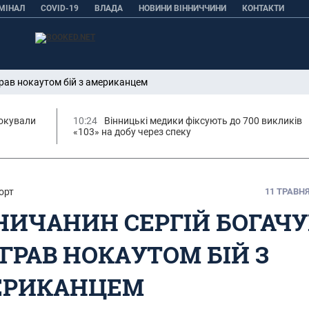
МІНАЛ
COVID-19
ВЛАДА
НОВИНИ ВІННИЧЧИНИ
КОНТАКТИ
грав нокаутом бій з американцем
окували
10:24
Вінницькі медики фіксують до 700 викликів
«103» на добу через спеку
орт
11 ТРАВНЯ,
НИЧАНИН СЕРГІЙ БОГАЧ
ГРАВ НОКАУТОМ БІЙ З
ЕРИКАНЦЕМ