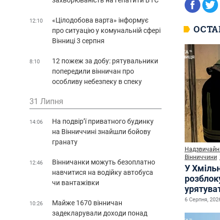
«Цілодобова варта» інформує
12:10
ОСТА
про ситуацію у комунальній сфері
Вінниці 3 серпня
12 пожеж за добу: рятувальники
8:10
попередили вінничан про
особливу небезпеку в спеку
31 Липня
На подвір’ї приватного будинку
14:06
на Вінниччині знайшли бойову
гранату
Надзвичайні
Вінниччини
Вінничанки можуть безоплатно
12:46
У Хміль
навчитися на водійку автобуса
розблок
чи вантажівки
урятува
6 Серпня, 2026
Майже 1670 вінничан
10:26
задекларували доходи понад