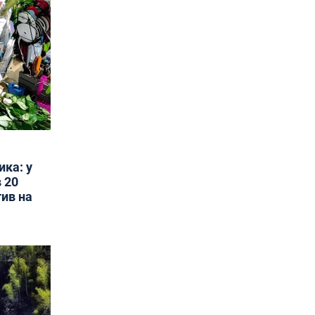
ика: у
 20
тив на