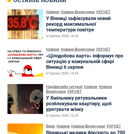
ОСТАННІ НОВИНИ
Новини
Новини Вінниччини
УКР.НЕТ
У Вінниці зафіксували новий
рекорд максимальної
температури повітря
6 Серпня, 2026, 16:24
Новини
Новини Вінниччини
УКР.НЕТ
«Цілодобова варта» інформує про
ситуацію у комунальній сфері
Вінниці 6 серпня
6 Серпня, 2026, 14:24
Надзвичайні ситуації
Новини
Новини
Вінниччини
УКР.НЕТ
У Хмільнику рятувальники
розблокували квартиру, щоб
урятувати жінку
6 Серпня, 2026, 12:24
Відео
Новини
Новини Вінниччини
УКР.НЕТ
Вінницькі медики фіксують до 700