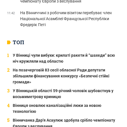
чемпіонату Європи з веслування
На Вінниччині з робочим візитом перебуває член
11:42
Національної Асамблеї Французької Республіки
Фредерік Петі
ТОП
У Вінниці чули вибухи: крилаті ракети й “шахеди” всю
ніч кружляли над областю
На позачерговій 83 сесії обласної Ради депутати
збільшили фінансування конкурсу «Безпечні стійкі
громади»
У Вінницькій області 59-річний чоловік шубовстнув у
восьмиметрову криницю
Вінниця оновлює каналізаційні люки за новою
технологією
Вінничанка Дар'я Асаулюк здобула срібло чемпіонату
Європи з веслування