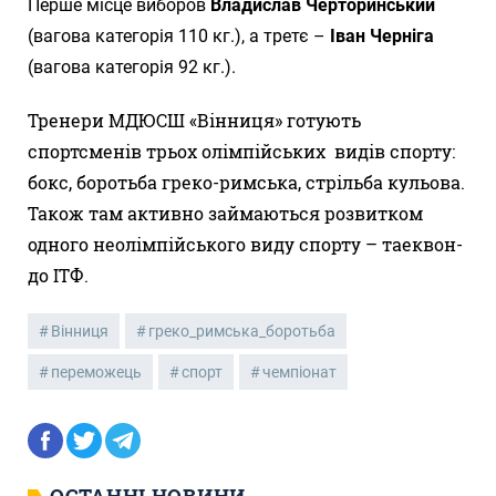
Перше місце виборов
Владислав Черторинський
(вагова категорія 110 кг.), а третє –
Іван Черніга
(вагова категорія 92 кг.).
Тренери МДЮСШ «Вінниця» готують
спортсменів трьох олімпійських видів спорту:
бокс, боротьба греко-римська, стрільба кульова.
Також там активно займаються розвитком
одного неолімпійського виду спорту – таеквон-
до ІТФ.
Вінниця
греко_римська_боротьба
переможець
спорт
чемпіонат