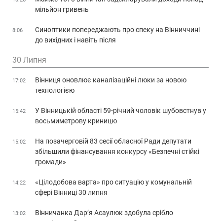
мільйон гривень
Синоптики попереджають про спеку на Вінниччині
8:06
до вихідних і навіть після
30 Липня
Вінниця оновлює каналізаційні люки за новою
17:02
технологією
У Вінницькій області 59-річний чоловік шубовстнув у
15:42
восьмиметрову криницю
На позачерговій 83 сесії обласної Ради депутати
15:02
збільшили фінансування конкурсу «Безпечні стійкі
громади»
«Цілодобова варта» про ситуацію у комунальній
14:22
сфері Вінниці 30 липня
Вінничанка Дар’я Асаулюк здобула срібло
13:02