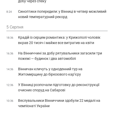
добу через спеку
Синоптики попередили: у Вінниці в четвер можливий
8:24
новий температурний рекорд
5 Серпня
Крадій із серцем романтика: у Крижополі чоловік
18:36
вкрав 20 тисяч і майже все витратив на квіти
На Вінниччині за добу рятувальники загасили три
16:36
пожежі — будинок і два автомобілі
Вінничан кличуть у одноденний тур на
14:36
Житомирщину до бірюзового кар’єру
У Вінниці розпочали підготовку до реконструкції
12:36
очисних споруд на Сабарові
Веслувальники Вінниччини здобули 22 медалі на
10:36
чемпіонаті України