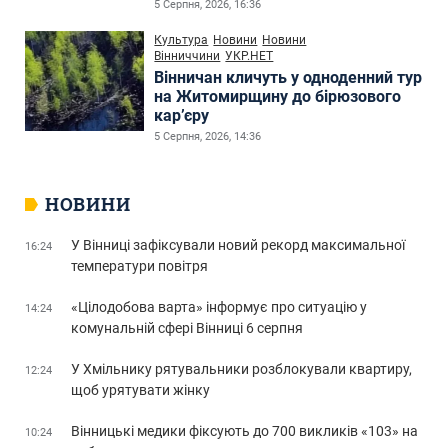
5 Серпня, 2026, 16:36
Культура
Новини
Новини
Вінниччини
УКР.НЕТ
Вінничан кличуть у одноденний тур
на Житомирщину до бірюзового
кар’єру
5 Серпня, 2026, 14:36
НОВИНИ
У Вінниці зафіксували новий рекорд максимальної
16:24
температури повітря
«Цілодобова варта» інформує про ситуацію у
14:24
комунальній сфері Вінниці 6 серпня
У Хмільнику рятувальники розблокували квартиру,
12:24
щоб урятувати жінку
Вінницькі медики фіксують до 700 викликів «103» на
10:24