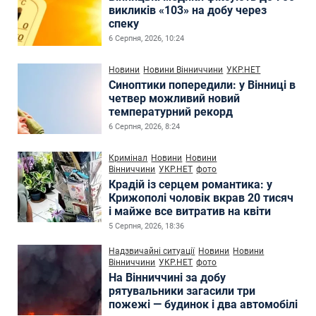
викликів «103» на добу через
спеку
6 Серпня, 2026, 10:24
Новини
Новини Вінниччини
УКР.НЕТ
Синоптики попередили: у Вінниці в
четвер можливий новий
температурний рекорд
6 Серпня, 2026, 8:24
Кримінал
Новини
Новини
Вінниччини
УКР.НЕТ
фото
Крадій із серцем романтика: у
Крижополі чоловік вкрав 20 тисяч
і майже все витратив на квіти
5 Серпня, 2026, 18:36
Надзвичайні ситуації
Новини
Новини
Вінниччини
УКР.НЕТ
фото
На Вінниччині за добу
рятувальники загасили три
пожежі — будинок і два автомобілі