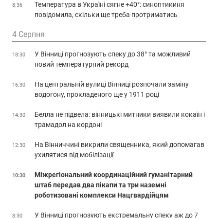
Температура в Україні сягне +40°: синоптикиня
8:36
повідомила, скільки ще треба протриматись
4 Серпня
У Вінниці прогнозують спеку до 38° та можливий
18:30
новий температурний рекорд
На центральній вулиці Вінниці розпочали заміну
16:30
водогону, прокладеного ще у 1911 році
Белла не підвела: вінницькі митники виявили кокаїн і
14:30
трамадол на кордоні
На Вінниччині викрили священника, який допомагав
12:30
ухилятися від мобілізації
Міжрегіональний координаційний гуманітарний
10:30
штаб передав два пікапи та три наземні
роботизовані комплекси Нацгвардійцям
У Вінниці прогнозують екстремальну спеку аж до 7
8:30