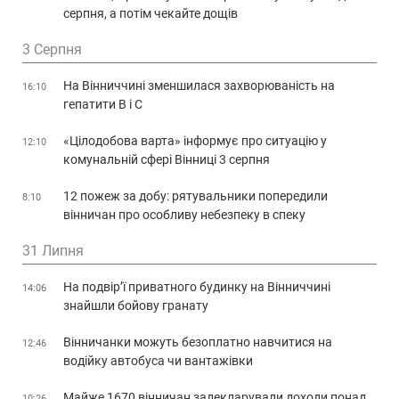
серпня, а потім чекайте дощів
3 Серпня
На Вінниччині зменшилася захворюваність на
16:10
гепатити В і С
«Цілодобова варта» інформує про ситуацію у
12:10
комунальній сфері Вінниці 3 серпня
12 пожеж за добу: рятувальники попередили
8:10
вінничан про особливу небезпеку в спеку
31 Липня
На подвір’ї приватного будинку на Вінниччині
14:06
знайшли бойову гранату
Вінничанки можуть безоплатно навчитися на
12:46
водійку автобуса чи вантажівки
Майже 1670 вінничан задекларували доходи понад
10:26