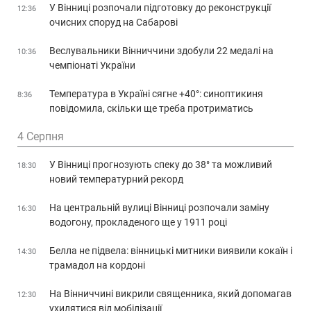
У Вінниці розпочали підготовку до реконструкції
12:36
очисних споруд на Сабарові
Веслувальники Вінниччини здобули 22 медалі на
10:36
чемпіонаті України
Температура в Україні сягне +40°: синоптикиня
8:36
повідомила, скільки ще треба протриматись
4 Серпня
У Вінниці прогнозують спеку до 38° та можливий
18:30
новий температурний рекорд
На центральній вулиці Вінниці розпочали заміну
16:30
водогону, прокладеного ще у 1911 році
Белла не підвела: вінницькі митники виявили кокаїн і
14:30
трамадол на кордоні
На Вінниччині викрили священника, який допомагав
12:30
ухилятися від мобілізації