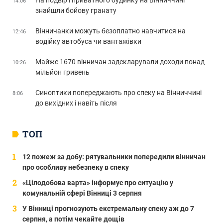
14:06
знайшли бойову гранату
Вінничанки можуть безоплатно навчитися на
12:46
водійку автобуса чи вантажівки
Майже 1670 вінничан задекларували доходи понад
10:26
мільйон гривень
Синоптики попереджають про спеку на Вінниччині
8:06
до вихідних і навіть після
ТОП
12 пожеж за добу: рятувальники попередили вінничан
про особливу небезпеку в спеку
«Цілодобова варта» інформує про ситуацію у
комунальній сфері Вінниці 3 серпня
У Вінниці прогнозують екстремальну спеку аж до 7
серпня, а потім чекайте дощів