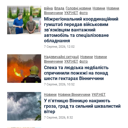
війна
Влада
Головні новини
Новини
Новини
Вінниччини
УКР.НЕТ
фото
Міжрегіональний координаційний
гумштаб передав військовим
зв’язківцям вантажний
автомобіль та спеціалізоване
обладнання
7 Серпня, 2026, 12:02
Надзвичайні ситуації
Новини
Новини
Вінниччини
УКР.НЕТ
фото
Спека та людська недбалість
спричинили пожежі на понад
шести гектарах Вінниччини
7 Серпня, 2026, 10:52
Новини
Новини Вінниччини
УКР.НЕТ
У п’ятницю Вінницю накриють
гроза, град та сильний шквалистий
вітер
7 Серпня, 2026, 8:32