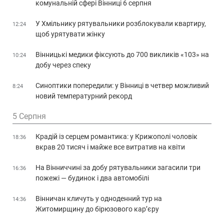
комунальній сфері Вінниці 6 серпня
У Хмільнику рятувальники розблокували квартиру,
12:24
щоб урятувати жінку
Вінницькі медики фіксують до 700 викликів «103» на
10:24
добу через спеку
Синоптики попередили: у Вінниці в четвер можливий
8:24
новий температурний рекорд
5 Серпня
Крадій із серцем романтика: у Крижополі чоловік
18:36
вкрав 20 тисяч і майже все витратив на квіти
На Вінниччині за добу рятувальники загасили три
16:36
пожежі — будинок і два автомобілі
Вінничан кличуть у одноденний тур на
14:36
Житомирщину до бірюзового кар’єру