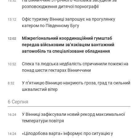
15:32
розповсюдження дитячої порнографії
Офіс туризму Вінниці запрошує на прогулянку
13:12
катером по Південному Бугу
Міжрегіональний координаційний гумштаб
12:02
передав військовим зв’язківцям вантажний
автомобіль та спеціалізоване обладнання
Спека та людська недбалість спричинили пожежі на
10:52
понад шести гектарах Вінниччини
У п’ятницю Вінницю накриють гроза, град та сильний
8:32
шквалистий вітер
6 Серпня
У Вінниці зафіксували новий рекорд максимальної
16:24
температури повітря
«Цілодобова варта» інформує про ситуацію у
14:24