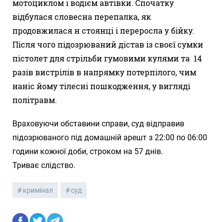
мотоциклом і водієм автівки. Спочатку
відбулася словесна перепалка, як
продовжилася н стоянці і переросла у бійку.
Після чого підозрюваний дістав із своєї сумки
пістолет для стрільби гумовими кулями та 14
разів вистрілів в напрямку потерпілого, чим
наніс йому тілесні пошкодження, у вигляді
політравм.
Враховуючи обставини справи, суд відправив
підозрюваного під домашній арешт з 22:00 по 06:00
години кожної доби, строком на 57 днів.
Триває слідство.
кримінал
суд