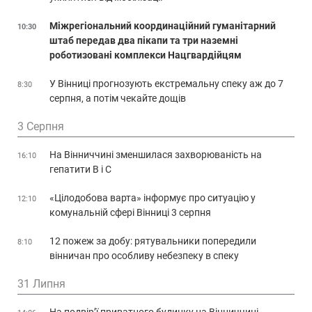
Міжрегіональний координаційний гуманітарний
10:30
штаб передав два пікапи та три наземні
роботизовані комплекси Нацгвардійцям
У Вінниці прогнозують екстремальну спеку аж до 7
8:30
серпня, а потім чекайте дощів
3 Серпня
На Вінниччині зменшилася захворюваність на
16:10
гепатити В і С
«Цілодобова варта» інформує про ситуацію у
12:10
комунальній сфері Вінниці 3 серпня
12 пожеж за добу: рятувальники попередили
8:10
вінничан про особливу небезпеку в спеку
31 Липня
На подвір’ї приватного будинку на Вінниччині