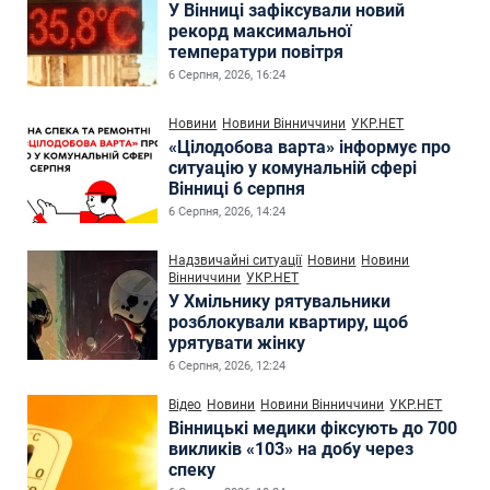
У Вінниці зафіксували новий
рекорд максимальної
температури повітря
6 Серпня, 2026, 16:24
Новини
Новини Вінниччини
УКР.НЕТ
«Цілодобова варта» інформує про
ситуацію у комунальній сфері
Вінниці 6 серпня
6 Серпня, 2026, 14:24
Надзвичайні ситуації
Новини
Новини
Вінниччини
УКР.НЕТ
У Хмільнику рятувальники
розблокували квартиру, щоб
урятувати жінку
6 Серпня, 2026, 12:24
Відео
Новини
Новини Вінниччини
УКР.НЕТ
Вінницькі медики фіксують до 700
викликів «103» на добу через
спеку