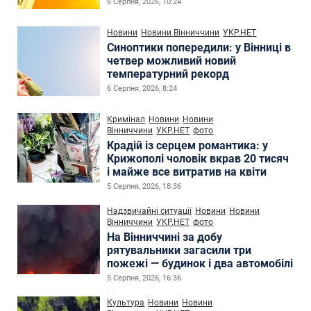
6 Серпня, 2026, 10:24
Новини
Новини Вінниччини
УКР.НЕТ
Синоптики попередили: у Вінниці в
четвер можливий новий
температурний рекорд
6 Серпня, 2026, 8:24
Кримінал
Новини
Новини
Вінниччини
УКР.НЕТ
фото
Крадій із серцем романтика: у
Крижополі чоловік вкрав 20 тисяч
і майже все витратив на квіти
5 Серпня, 2026, 18:36
Надзвичайні ситуації
Новини
Новини
Вінниччини
УКР.НЕТ
фото
На Вінниччині за добу
рятувальники загасили три
пожежі — будинок і два автомобілі
5 Серпня, 2026, 16:36
Культура
Новини
Новини