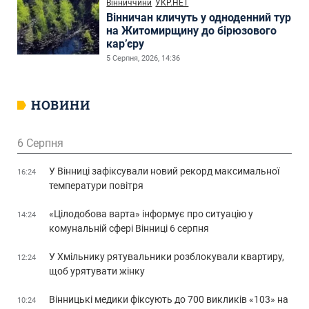
Вінниччини
УКР.НЕТ
Вінничан кличуть у одноденний тур
на Житомирщину до бірюзового
кар’єру
5 Серпня, 2026, 14:36
НОВИНИ
6 Серпня
У Вінниці зафіксували новий рекорд максимальної
16:24
температури повітря
«Цілодобова варта» інформує про ситуацію у
14:24
комунальній сфері Вінниці 6 серпня
У Хмільнику рятувальники розблокували квартиру,
12:24
щоб урятувати жінку
Вінницькі медики фіксують до 700 викликів «103» на
10:24