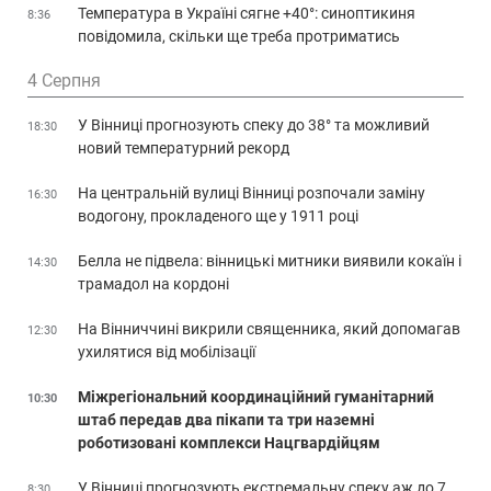
Температура в Україні сягне +40°: синоптикиня
8:36
повідомила, скільки ще треба протриматись
4 Серпня
У Вінниці прогнозують спеку до 38° та можливий
18:30
новий температурний рекорд
На центральній вулиці Вінниці розпочали заміну
16:30
водогону, прокладеного ще у 1911 році
Белла не підвела: вінницькі митники виявили кокаїн і
14:30
трамадол на кордоні
На Вінниччині викрили священника, який допомагав
12:30
ухилятися від мобілізації
Міжрегіональний координаційний гуманітарний
10:30
штаб передав два пікапи та три наземні
роботизовані комплекси Нацгвардійцям
У Вінниці прогнозують екстремальну спеку аж до 7
8:30