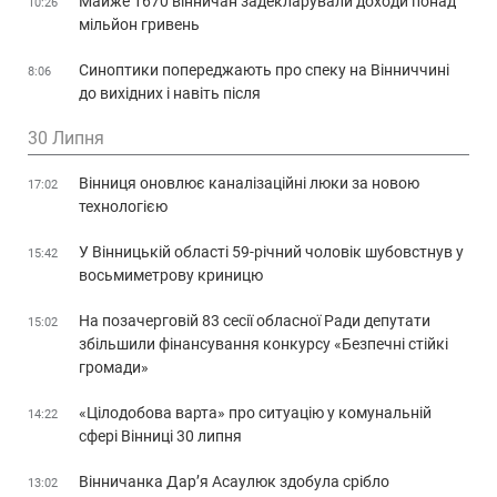
Майже 1670 вінничан задекларували доходи понад
10:26
мільйон гривень
Синоптики попереджають про спеку на Вінниччині
8:06
до вихідних і навіть після
30 Липня
Вінниця оновлює каналізаційні люки за новою
17:02
технологією
У Вінницькій області 59-річний чоловік шубовстнув у
15:42
восьмиметрову криницю
На позачерговій 83 сесії обласної Ради депутати
15:02
збільшили фінансування конкурсу «Безпечні стійкі
громади»
«Цілодобова варта» про ситуацію у комунальній
14:22
сфері Вінниці 30 липня
Вінничанка Дар’я Асаулюк здобула срібло
13:02