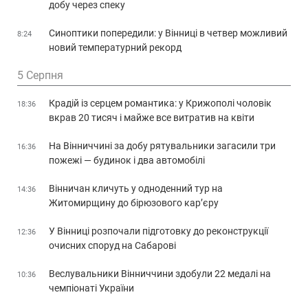
добу через спеку
Синоптики попередили: у Вінниці в четвер можливий
8:24
новий температурний рекорд
5 Серпня
Крадій із серцем романтика: у Крижополі чоловік
18:36
вкрав 20 тисяч і майже все витратив на квіти
На Вінниччині за добу рятувальники загасили три
16:36
пожежі — будинок і два автомобілі
Вінничан кличуть у одноденний тур на
14:36
Житомирщину до бірюзового кар’єру
У Вінниці розпочали підготовку до реконструкції
12:36
очисних споруд на Сабарові
Веслувальники Вінниччини здобули 22 медалі на
10:36
чемпіонаті України