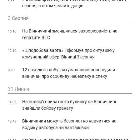
серпня, а потім чекайте дощів
3 Серпня
На Вінниччині зменшилася захворюваність на
16:10
гепатити В і С
«Цілодобова варта» інформує про ситуацію у
12:10
комунальній сфері Вінниці 3 серпня
12 пожеж за добу: рятувальники попередили
8:10
вінничан про особливу небезпеку в спеку
31 Липня
На подвір’ї приватного будинку на Вінниччині
14:06
знайшли бойову гранату
Вінничанки можуть безоплатно навчитися на
12:46
водійку автобуса чи вантажівки