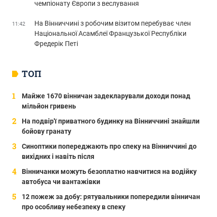
чемпіонату Європи з веслування
На Вінниччині з робочим візитом перебуває член
11:42
Національної Асамблеї Французької Республіки
Фредерік Петі
ТОП
Майже 1670 вінничан задекларували доходи понад
мільйон гривень
На подвір'ї приватного будинку на Вінниччині знайшли
бойову гранату
Синоптики попереджають про спеку на Вінниччині до
вихідних і навіть після
Вінничанки можуть безоплатно навчитися на водійку
автобуса чи вантажівки
12 пожеж за добу: рятувальники попередили вінничан
про особливу небезпеку в спеку