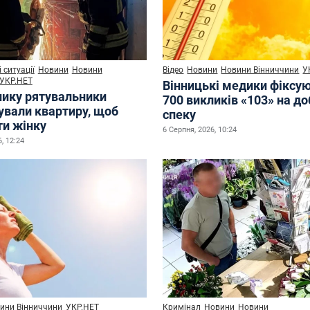
 ситуації
Новини
Новини
Відео
Новини
Новини Вінниччини
У
УКР.НЕТ
Вінницькі медики фіксу
нику рятувальники
700 викликів «103» на до
ували квартиру, щоб
спеку
ти жінку
6 Серпня, 2026, 10:24
, 12:24
ини Вінниччини
УКР.НЕТ
Кримінал
Новини
Новини