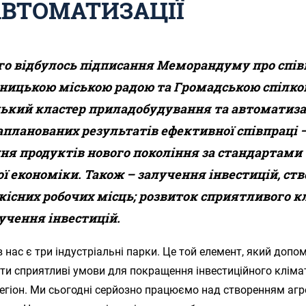
АВТОМАТИЗАЦІЇ
го відбулось підписання Меморандуму про спі
ницькою міською радою та Громадською спілк
ький кластер приладобудування та автоматизац
апланованих результатів ефективної співпраці 
ня продуктів нового покоління за стандартами
ї економіки. Також – залучення інвестицій, ст
кісних робочих місць; розвиток сприятливого к
учення інвестицій.
в нас є три індустріальні парки. Це той елемент, який допо
и сприятливі умови для покращення інвестиційного кліма
гіон. Ми сьогодні серйозно працюємо над створенням агр