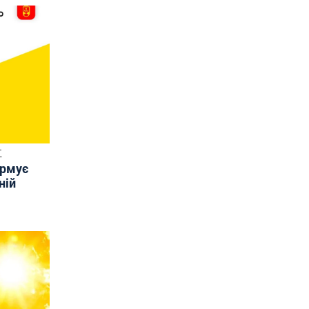
Т
ормує
ній