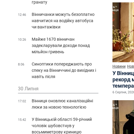
гранату
Вінничанки можуть безоплатно
12:46
навчитися на водійку автобуса
чи вантажівки
Майже 1670 вінничан
10:26
задекларували доходи понад
мільйон гривень
Синоптики попереджають про
8:06
Новини
Нов
спеку на Вінниччині до вихідних і
У Вінниц
навіть після
рекорд 
темпера
30 Липня
6 Серпня, 2026
Вінниця оновлює каналізаційні
17:02
люки за новою технологією
У Вінницькій області 59-річний
15:42
чоловік шубовстнув у
восьмиметрову криницю