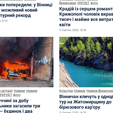
Вінниччини
УКР.НЕТ
фото
ки попередили: у Вінниці
Крадій із серцем романт
р можливий новий
Крижополі чоловік вкрав
турний рекорд
тисяч і майже все витра
, 8:24
квіти
5 Серпня, 2026, 18:36
 ситуації
Новини
Новини
Культура
Новини
Новини Вінниччи
УКР.НЕТ
фото
Вінничан кличуть у одно
ччині за добу
тур на Житомирщину до
ьники загасили три
бірюзового кар’єру
— будинок і два
5 Серпня, 2026, 14:36