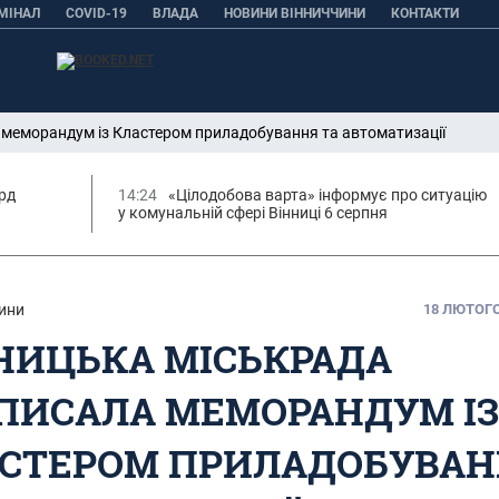
МІНАЛ
COVID-19
ВЛАДА
НОВИНИ ВІННИЧЧИНИ
КОНТАКТИ
 меморандум із Кластером приладобування та автоматизації
орд
14:24
«Цілодобова варта» інформує про ситуацію
у комунальній сфері Вінниці 6 серпня
ини
18 ЛЮТОГО,
НИЦЬКА МІСЬКРАДА
ПИСАЛА МЕМОРАНДУМ І
СТЕРОМ ПРИЛАДОБУВАН