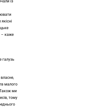
чали із
рювати
 якісні
ицьке
, – каже
е галузь
 власне,
тв малого
 Також ми
сів, тому
реднього