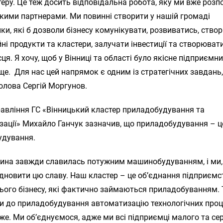
еру. Це теж досить відповідальна робота, яку ми вже розпо
кими партнерами. Ми повинні створити у нашій громаді
и, які б дозволи бізнесу комунікувати, розвиватись, ство
йні продукти та кластери, залучати інвестиції та створювати
сця. Я хочу, щоб у Вінниці та області було якісне підприємн
е. Для нас цей напрямок є одним із стратегічних завдань
олова Сергій Моргунов.
равління ГС «Вінницький кластер приладобудування та
зації» Михайло Ганчук зазначив, що приладобудування – ц
дування.
чина завжди славилась потужним машинобудуванням, і ми,
дновити цю славу. Наш кластер – це об’єднання підприємс
нього бізнесу, які фактично займаються приладобуванням.
и до приладобудування автоматизацію технологічних проце
же. Ми об’єднуємося, адже ми всі підприємці малого та се