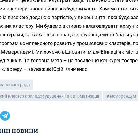
омади – це виклики індустріалізації. Плануємо стати акт
и кластеру інноваційної розбудови міста. Хочемо створит
 із високою доданою вартістю, у виробництві якої буде за
сник кластеру. Ми будемо активно налагоджувати комуніка
астерами, запускати співпрацю з науковцями та брати уча
 програм комплексного розвитку промислових кластерів, п
 Меморандумі. Ми хочемо відновити імідж Вінниці як міст
удівників. Та головна мета – це посилення конкурентоспр
 кластеру, – зауважив Юрій Клименко.
ка міська рада
кий кластер приладобудування та автоматизації
меморандум
ННІ НОВИНИ