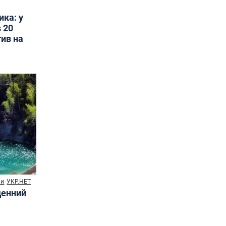
ика: у
 20
тив на
ни
УКР.НЕТ
денний