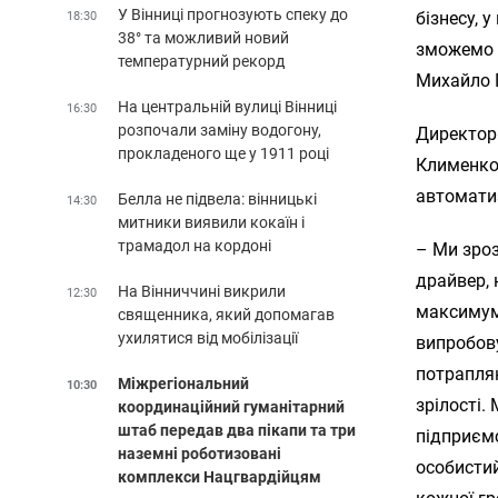
У Вінниці прогнозують спеку до
бізнесу, 
18:30
38° та можливий новий
зможемо д
температурний рекорд
Михайло 
На центральній вулиці Вінниці
16:30
розпочали заміну водогону,
Директор
прокладеного ще у 1911 році
Клименко
автоматиз
Белла не підвела: вінницькі
14:30
митники виявили кокаїн і
трамадол на кордоні
– Ми зроз
драйвер, 
На Вінниччині викрили
12:30
максимум 
священника, який допомагав
ухилятися від мобілізації
випробову
потрапляю
Міжрегіональний
10:30
зрілості.
координаційний гуманітарний
штаб передав два пікапи та три
підприємс
наземні роботизовані
особистий
комплекси Нацгвардійцям