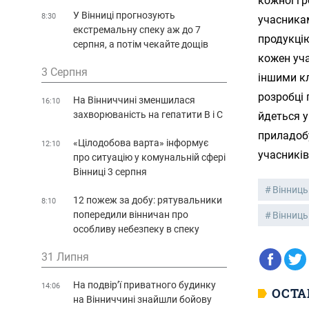
кожної гр
У Вінниці прогнозують
8:30
учасникам
екстремальну спеку аж до 7
продукцію
серпня, а потім чекайте дощів
кожен уча
3 Серпня
іншими кл
розробці
На Вінниччині зменшилася
16:10
захворюваність на гепатити В і С
йдеться у
приладоб
«Цілодобова варта» інформує
12:10
учасників
про ситуацію у комунальній сфері
Вінниці 3 серпня
Вінниць
12 пожеж за добу: рятувальники
8:10
попередили вінничан про
Вінниць
особливу небезпеку в спеку
31 Липня
На подвір’ї приватного будинку
14:06
ОСТА
на Вінниччині знайшли бойову