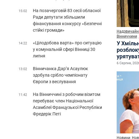
На позачерговій 83 сесії обласної
15:02
Ради депутати збільшили
фінансування конкурсу «Безпечні
стійкі громади»
Надзвичайні
Вінниччини
У Хміль
«Цілодобова варта» про ситуацію
14:22
розблок
у комунальній сфері Вінниці 30
урятува
липня
6 Серпня, 2026
Вінничанка Дар’я Асаулюк
13:02
здобула срібло чемпіонату
Європи з веслування
На Вінниччині з робочим візитом
11:42
перебуває член Національної
Асамблеї Французької Республіки
Фредерік Петі
Новини
Нов