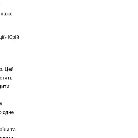
и
– каже
ії» Юрій
р. Цей
істять
дити
е
ід
о одне
аїни та