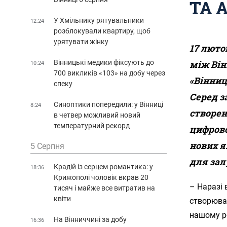
ТА 
У Хмільнику рятувальники
12:24
розблокували квартиру, щоб
урятувати жінку
17 люто
Вінницькі медики фіксують до
між Він
10:24
700 викликів «103» на добу через
«Вінниц
спеку
Серед з
Синоптики попередили: у Вінниці
8:24
створен
в четвер можливий новий
температурний рекорд
цифрово
нових я
5 Серпня
для зал
Крадій із серцем романтика: у
18:36
Крижополі чоловік вкрав 20
– Наразі 
тисяч і майже все витратив на
квіти
створюват
нашому ре
На Вінниччині за добу
16:36