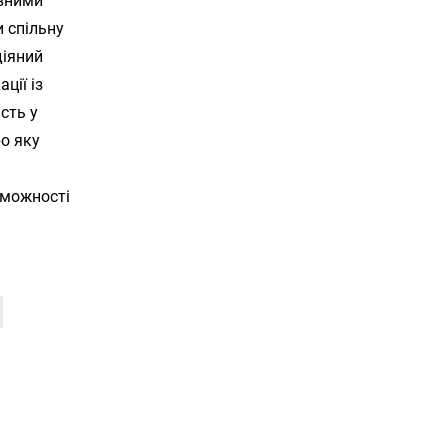
ивними
и спільну
діяний
ції із
сть у
ро яку
а
оможності