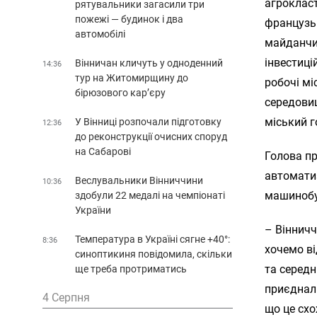
агрокласт
рятувальники загасили три
пожежі — будинок і два
французь
автомобілі
майданчик
інвестиці
Вінничан кличуть у одноденний
14:36
тур на Житомирщину до
робочі мі
бірюзового кар’єру
середовищ
міський г
У Вінниці розпочали підготовку
12:36
до реконструкції очисних споруд
на Сабарові
Голова п
автомати
Веслувальники Вінниччини
10:36
машинобу
здобули 22 медалі на чемпіонаті
України
– Віннич
Температура в Україні сягне +40°:
8:36
хочемо ві
синоптикиня повідомила, скільки
та серед
ще треба протриматись
приєднал
4 Серпня
що це схо