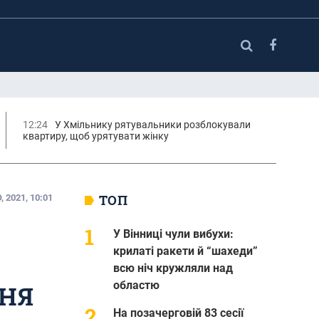
12:24
У Хмільнику рятувальники розблокували
квартиру, щоб урятувати жінку
ТОП
 2021, 10:01
У Вінниці чули вибухи:
крилаті ракети й “шахеди”
З
всю ніч кружляли над
областю
НЯ
На позачерговій 83 сесії