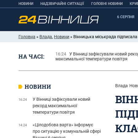
НОВИНИ
НАДЗВИЧАЙНІ СИТУАЦІЇ
ГОЛОВНІ НОВИНИ
КРИ
6 СЕРПНЯ
Головна
»
Влада
,
Новини
» Вінницька міськрада підписала
16:24
У Вінниці зафіксували новий рек
НА ЧАСІ:
максимальної температури повітря
НОВИНИ
Влада
Нов
ВІН
У Вінниці зафіксували новий
16:24
рекорд максимальної
ПІД
температури повітря
КЛА
«Цілодобова варта» інформує
14:24
про ситуацію у комунальній сфері
Вінниці 6 серпня