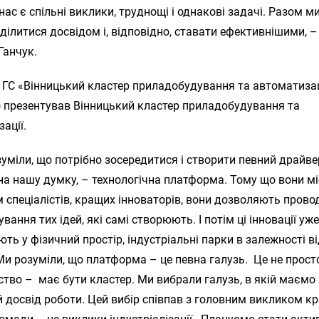
у нас є спільні виклики, труднощі і однакові задачі. Разом м
ілитися досвідом і, відповідно, ставати ефективнішими, 
Ганчук.
 ГС «Вінницький кластер приладобудування та автоматизац
 презентував Вінницький кластер приладобудування та
ації.
уміли, що потрібно зосередитися і створити певний драйве
на нашу думку, – технологічна платформа. Тому що вони м
спеціалістів, кращих інноваторів, вони дозволяють прово
вання тих ідей, які самі створюють. І потім ці інновації уж
ть у фізичний простір, індустріальні парки в залежності в
 Ми розуміли, що платформа – це певна галузь. Це не прост
тво – має бути кластер. Ми вибрали галузь, в якій маємо
 досвід роботи. Цей вибір співпав з головним викликом кр