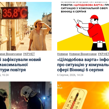
ини Вінниччини
УКР.НЕТ
Новини
Новини Вінниччини
УКР.НЕ
і зафіксували новий
«Цілодобова варта» інф
максимальної
про ситуацію у комуналь
тури повітря
сфері Вінниці 6 серпня
, 16:24
6 Серпня, 2026, 14:24