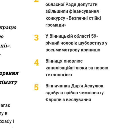
обласної Ради депутати
збільшили фінансування
конкурсу «Безпечні стійкі
громади»
впрацю
ою
У Вінницькій області 59-
річний чоловік шубовстнув у
ії».
восьмиметрову криницю
–
Вінниця оновлює
каналізаційні люки за новою
ворення
технологією
лімату
Вінничанка Дар'я Асаулюк
здобула срібло чемпіонату
Європи з веслування
магає
ту в
охабу і