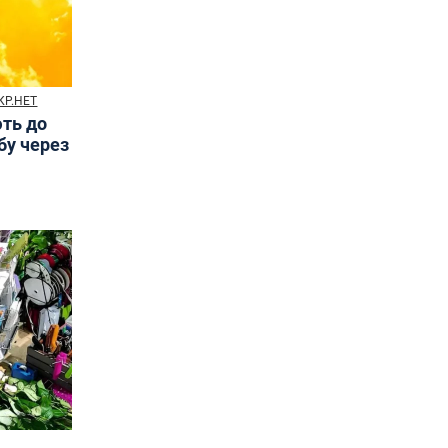
КР.НЕТ
ють до
бу через