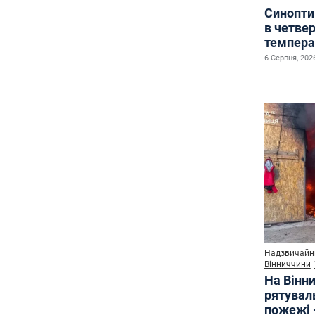
Синопти
в четве
темпера
6 Серпня, 2026
Надзвичайні
Вінниччини
На Вінни
рятувал
пожежі 