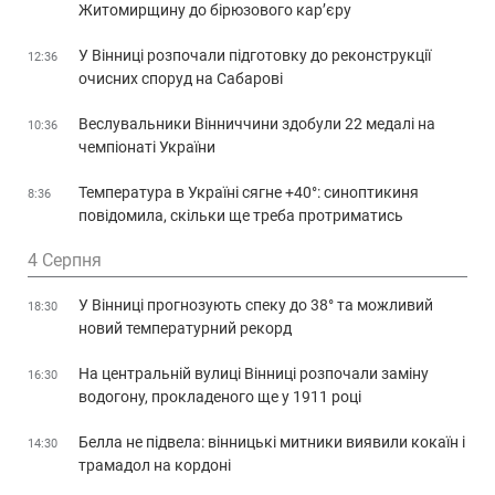
Житомирщину до бірюзового кар’єру
У Вінниці розпочали підготовку до реконструкції
12:36
очисних споруд на Сабарові
Веслувальники Вінниччини здобули 22 медалі на
10:36
чемпіонаті України
Температура в Україні сягне +40°: синоптикиня
8:36
повідомила, скільки ще треба протриматись
4 Серпня
У Вінниці прогнозують спеку до 38° та можливий
18:30
новий температурний рекорд
На центральній вулиці Вінниці розпочали заміну
16:30
водогону, прокладеного ще у 1911 році
Белла не підвела: вінницькі митники виявили кокаїн і
14:30
трамадол на кордоні