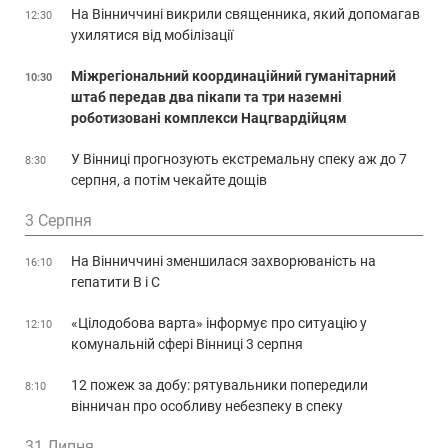
На Вінниччині викрили священника, який допомагав
12:30
ухилятися від мобілізації
Міжрегіональний координаційний гуманітарний
10:30
штаб передав два пікапи та три наземні
роботизовані комплекси Нацгвардійцям
У Вінниці прогнозують екстремальну спеку аж до 7
8:30
серпня, а потім чекайте дощів
3 Серпня
На Вінниччині зменшилася захворюваність на
16:10
гепатити В і С
«Цілодобова варта» інформує про ситуацію у
12:10
комунальній сфері Вінниці 3 серпня
12 пожеж за добу: рятувальники попередили
8:10
вінничан про особливу небезпеку в спеку
31 Липня