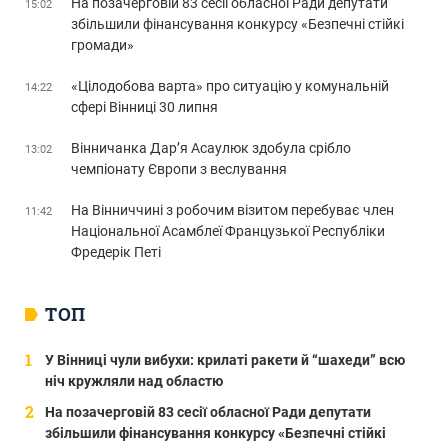
На позачерговій 83 сесії обласної Ради депутати
15:02
збільшили фінансування конкурсу «Безпечні стійкі
громади»
«Цілодобова варта» про ситуацію у комунальній
14:22
сфері Вінниці 30 липня
Вінничанка Дар’я Асаулюк здобула срібло
13:02
чемпіонату Європи з веслування
На Вінниччині з робочим візитом перебуває член
11:42
Національної Асамблеї Французької Республіки
Фредерік Петі
ТОП
У Вінниці чули вибухи: крилаті ракети й “шахеди” всю
ніч кружляли над областю
На позачерговій 83 сесії обласної Ради депутати
збільшили фінансування конкурсу «Безпечні стійкі