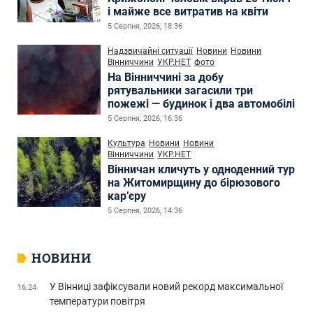
і майже все витратив на квіти
5 Серпня, 2026, 18:36
Надзвичайні ситуації
Новини
Новини
Вінниччини
УКР.НЕТ
фото
На Вінниччині за добу
рятувальники загасили три
пожежі — будинок і два автомобілі
5 Серпня, 2026, 16:36
Культура
Новини
Новини
Вінниччини
УКР.НЕТ
Вінничан кличуть у одноденний тур
на Житомирщину до бірюзового
кар’єру
5 Серпня, 2026, 14:36
НОВИНИ
У Вінниці зафіксували новий рекорд максимальної
16:24
температури повітря