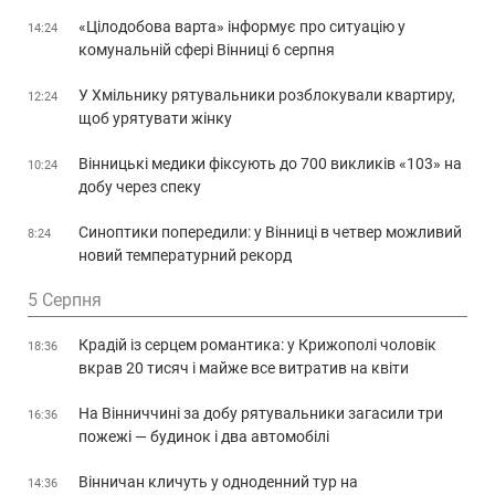
«Цілодобова варта» інформує про ситуацію у
14:24
комунальній сфері Вінниці 6 серпня
У Хмільнику рятувальники розблокували квартиру,
12:24
щоб урятувати жінку
Вінницькі медики фіксують до 700 викликів «103» на
10:24
добу через спеку
Синоптики попередили: у Вінниці в четвер можливий
8:24
новий температурний рекорд
5 Серпня
Крадій із серцем романтика: у Крижополі чоловік
18:36
вкрав 20 тисяч і майже все витратив на квіти
На Вінниччині за добу рятувальники загасили три
16:36
пожежі — будинок і два автомобілі
Вінничан кличуть у одноденний тур на
14:36