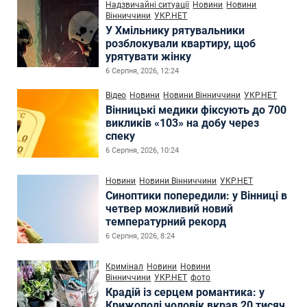
Надзвичайні ситуації
Новини
Новини
Вінниччини
УКР.НЕТ
У Хмільнику рятувальники
розблокували квартиру, щоб
урятувати жінку
6 Серпня, 2026, 12:24
Відео
Новини
Новини Вінниччини
УКР.НЕТ
Вінницькі медики фіксують до 700
викликів «103» на добу через
спеку
6 Серпня, 2026, 10:24
Новини
Новини Вінниччини
УКР.НЕТ
Синоптики попередили: у Вінниці в
четвер можливий новий
температурний рекорд
6 Серпня, 2026, 8:24
Кримінал
Новини
Новини
Вінниччини
УКР.НЕТ
фото
Крадій із серцем романтика: у
Крижополі чоловік вкрав 20 тисяч