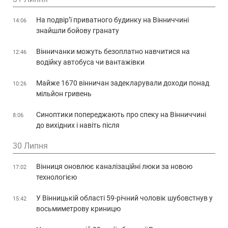
На подвір’ї приватного будинку на Вінниччині
14:06
знайшли бойову гранату
Вінничанки можуть безоплатно навчитися на
12:46
водійку автобуса чи вантажівки
Майже 1670 вінничан задекларували доходи понад
10:26
мільйон гривень
Синоптики попереджають про спеку на Вінниччині
8:06
до вихідних і навіть після
30 Липня
Вінниця оновлює каналізаційні люки за новою
17:02
технологією
У Вінницькій області 59-річний чоловік шубовстнув у
15:42
восьмиметрову криницю