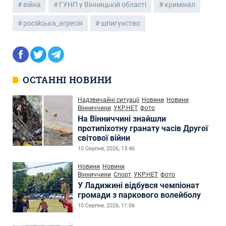
війна
ГУНП у Вінницькій області
кримінал
російська_агресія
шпигунство
ОСТАННІ НОВИНИ
Надзвичайні ситуації
Новини
Новини
Вінниччини
УКР.НЕТ
фото
На Вінниччині знайшли
протипіхотну гранату часів Другої
світової війни
10 Серпня, 2026, 13:46
Новини
Новини
Вінниччини
Спорт
УКР.НЕТ
фото
У Ладижині відбувся чемпіонат
громади з паркового волейболу
10 Серпня, 2026, 11:06