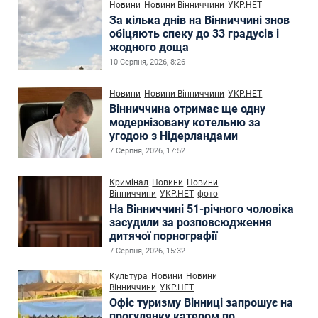
Новини
Новини Вінниччини
УКР.НЕТ
За кілька днів на Вінниччині знов
обіцяють спеку до 33 градусів і
жодного доща
10 Серпня, 2026, 8:26
Новини
Новини Вінниччини
УКР.НЕТ
Вінниччина отримає ще одну
модернізовану котельню за
угодою з Нідерландами
7 Серпня, 2026, 17:52
Кримінал
Новини
Новини
Вінниччини
УКР.НЕТ
фото
На Вінниччині 51-річного чоловіка
засудили за розповсюдження
дитячої порнографії
7 Серпня, 2026, 15:32
Культура
Новини
Новини
Вінниччини
УКР.НЕТ
Офіс туризму Вінниці запрошує на
прогулянку катером по