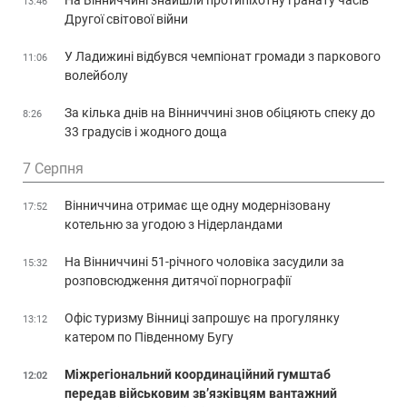
На Вінниччині знайшли протипіхотну гранату часів
13:46
Другої світової війни
У Ладижині відбувся чемпіонат громади з паркового
11:06
волейболу
За кілька днів на Вінниччині знов обіцяють спеку до
8:26
33 градусів і жодного доща
7 Серпня
Вінниччина отримає ще одну модернізовану
17:52
котельню за угодою з Нідерландами
На Вінниччині 51-річного чоловіка засудили за
15:32
розповсюдження дитячої порнографії
Офіс туризму Вінниці запрошує на прогулянку
13:12
катером по Південному Бугу
Міжрегіональний координаційний гумштаб
12:02
передав військовим зв’язківцям вантажний