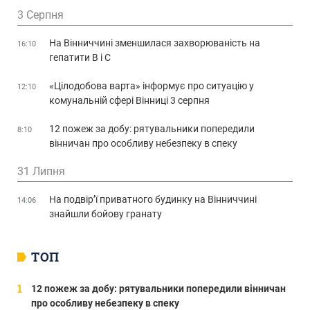
3 Серпня
На Вінниччині зменшилася захворюваність на
16:10
гепатити В і С
«Цілодобова варта» інформує про ситуацію у
12:10
комунальній сфері Вінниці 3 серпня
12 пожеж за добу: рятувальники попередили
8:10
вінничан про особливу небезпеку в спеку
31 Липня
На подвір’ї приватного будинку на Вінниччині
14:06
знайшли бойову гранату
ТОП
12 пожеж за добу: рятувальники попередили вінничан
про особливу небезпеку в спеку