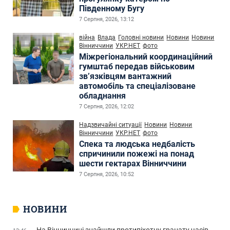
Південному Бугу
7 Серпня, 2026, 13:12
війна
Влада
Головні новини
Новини
Новини
Вінниччини
УКР.НЕТ
фото
Міжрегіональний координаційний
гумштаб передав військовим
зв’язківцям вантажний
автомобіль та спеціалізоване
обладнання
7 Серпня, 2026, 12:02
Надзвичайні ситуації
Новини
Новини
Вінниччини
УКР.НЕТ
фото
Спека та людська недбалість
спричинили пожежі на понад
шести гектарах Вінниччини
7 Серпня, 2026, 10:52
НОВИНИ