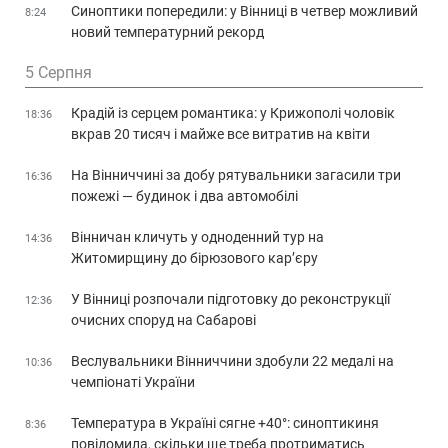
Синоптики попередили: у Вінниці в четвер можливий
8:24
новий температурний рекорд
5 Серпня
Крадій із серцем романтика: у Крижополі чоловік
18:36
вкрав 20 тисяч і майже все витратив на квіти
На Вінниччині за добу рятувальники загасили три
16:36
пожежі — будинок і два автомобілі
Вінничан кличуть у одноденний тур на
14:36
Житомирщину до бірюзового кар’єру
У Вінниці розпочали підготовку до реконструкції
12:36
очисних споруд на Сабарові
Веслувальники Вінниччини здобули 22 медалі на
10:36
чемпіонаті України
Температура в Україні сягне +40°: синоптикиня
8:36
повідомила, скільки ще треба протриматись