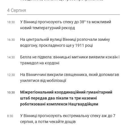
4 Серпня
У Вінниці прогнозують спеку до 38° та можливий
18:30
новий температурний рекорд
На центральній вулиці Вінниці розпочали заміну
16:30
водогону, прокладеного ще у 1911 році
Белла не підвела: вінницькі митники виявили кокаїн і
14:30
трамадол на кордоні
На Вінниччині викрили священника, який допомагав
12:30
ухилятися від мобілізації
Міжрегіональний координаційний гуманітарний
10:30
штаб передав два пікапи та три наземні
роботизовані комплекси Нацгвардійцям
У Вінниці прогнозують екстремальну спеку аж до 7
8:30
серпня, а потім чекайте дощів