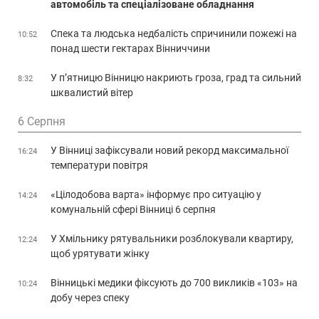
автомобіль та спеціалізоване обладнання
Спека та людська недбалість спричинили пожежі на
10:52
понад шести гектарах Вінниччини
У п’ятницю Вінницю накриють гроза, град та сильний
8:32
шквалистий вітер
6 Серпня
У Вінниці зафіксували новий рекорд максимальної
16:24
температури повітря
«Цілодобова варта» інформує про ситуацію у
14:24
комунальній сфері Вінниці 6 серпня
У Хмільнику рятувальники розблокували квартиру,
12:24
щоб урятувати жінку
Вінницькі медики фіксують до 700 викликів «103» на
10:24
добу через спеку