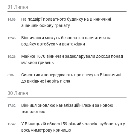
31 Липня
На подвір’ї приватного будинку на Вінниччині
14:06
знайшли бойову гранату
Вінничанки можуть безоплатно навчитися на
12:46
водійку автобуса чи вантажівки
Майже 1670 вінничан задекларували доходи понад
10:26
мільйон гривень
Синоптики попереджають про спеку на Вінниччині
8:06
до вихідних і навіть після
30 Липня
Вінниця оновлює каналізаційні люки за новою
17:02
технологією
У Вінницькій області 59-річний чоловік шубовстнув у
15:42
восьмиметрову криницю