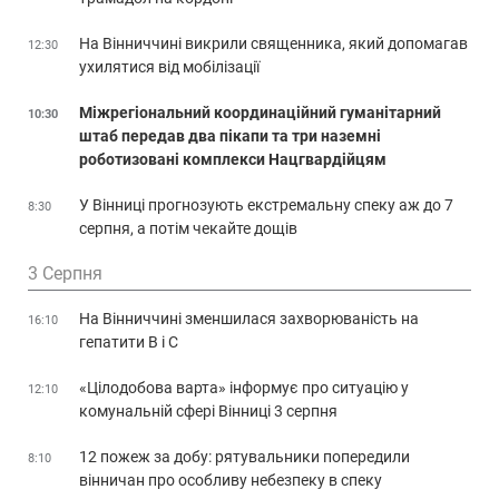
На Вінниччині викрили священника, який допомагав
12:30
ухилятися від мобілізації
Міжрегіональний координаційний гуманітарний
10:30
штаб передав два пікапи та три наземні
роботизовані комплекси Нацгвардійцям
У Вінниці прогнозують екстремальну спеку аж до 7
8:30
серпня, а потім чекайте дощів
3 Серпня
На Вінниччині зменшилася захворюваність на
16:10
гепатити В і С
«Цілодобова варта» інформує про ситуацію у
12:10
комунальній сфері Вінниці 3 серпня
12 пожеж за добу: рятувальники попередили
8:10
вінничан про особливу небезпеку в спеку