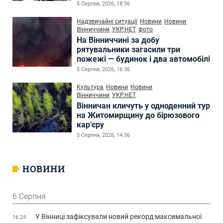
5 Серпня, 2026, 18:36
Надзвичайні ситуації
Новини
Новини
Вінниччини
УКР.НЕТ
фото
На Вінниччині за добу
рятувальники загасили три
пожежі — будинок і два автомобілі
5 Серпня, 2026, 16:36
Культура
Новини
Новини
Вінниччини
УКР.НЕТ
Вінничан кличуть у одноденний тур
на Житомирщину до бірюзового
кар’єру
5 Серпня, 2026, 14:36
НОВИНИ
6 Серпня
У Вінниці зафіксували новий рекорд максимальної
16:24