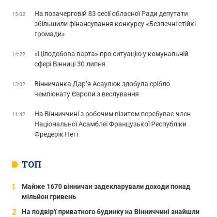
На позачерговій 83 сесії обласної Ради депутати
15:02
збільшили фінансування конкурсу «Безпечні стійкі
громади»
«Цілодобова варта» про ситуацію у комунальній
14:22
сфері Вінниці 30 липня
Вінничанка Дар’я Асаулюк здобула срібло
13:02
чемпіонату Європи з веслування
На Вінниччині з робочим візитом перебуває член
11:42
Національної Асамблеї Французької Республіки
Фредерік Петі
ТОП
Майже 1670 вінничан задекларували доходи понад
мільйон гривень
На подвір'ї приватного будинку на Вінниччині знайшли