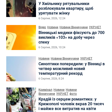
У Хмільнику рятувальники
розблокували квартиру, щоб
урятувати жінку
6 Серпня, 2026, 12:24
Відео
Новини
Новини Вінниччини
УКР.НЕТ
Вінницькі медики фіксують до 700
викликів «103» на добу через
спеку
6 Серпня, 2026, 10:24
Новини
Новини Вінниччини
УКР.НЕТ
Синоптики попередили: у Вінниці в
четвер можливий новий
температурний рекорд
6 Серпня, 2026, 8:24
Кримінал
Новини
Новини
Вінниччини
УКР.НЕТ
фото
Крадій із серцем романтика: у
Крижополі чоловік вкрав 20 тисяч
і майже все витратив на квіти