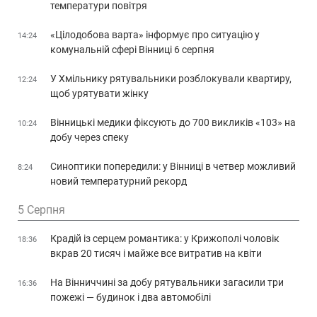
температури повітря
«Цілодобова варта» інформує про ситуацію у
14:24
комунальній сфері Вінниці 6 серпня
У Хмільнику рятувальники розблокували квартиру,
12:24
щоб урятувати жінку
Вінницькі медики фіксують до 700 викликів «103» на
10:24
добу через спеку
Синоптики попередили: у Вінниці в четвер можливий
8:24
новий температурний рекорд
5 Серпня
Крадій із серцем романтика: у Крижополі чоловік
18:36
вкрав 20 тисяч і майже все витратив на квіти
На Вінниччині за добу рятувальники загасили три
16:36
пожежі — будинок і два автомобілі