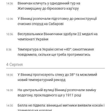
Вінничан кличуть у одноденний тур на
14:36
Житомирщину до бірюзового кар’єру
У Вінниці розпочали підготовку до реконструкції
12:36
очисних споруд на Сабарові
Веслувальники Вінниччини здобули 22 медалі на
10:36
чемпіонаті України
Температура в Україні сягне +40°: синоптикиня
8:36
повідомила, скільки ще треба протриматись
4 Серпня
У Вінниці прогнозують спеку до 38° та можливий
18:30
новий температурний рекорд
На центральній вулиці Вінниці розпочали заміну
16:30
водогону, прокладеного ще у 1911 році
Белла не підвела: вінницькі митники виявили кокаїн і
14:30
трамадол на кордоні