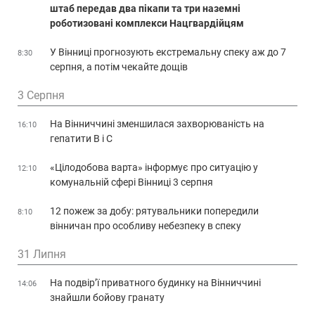
штаб передав два пікапи та три наземні
роботизовані комплекси Нацгвардійцям
У Вінниці прогнозують екстремальну спеку аж до 7
8:30
серпня, а потім чекайте дощів
3 Серпня
На Вінниччині зменшилася захворюваність на
16:10
гепатити В і С
«Цілодобова варта» інформує про ситуацію у
12:10
комунальній сфері Вінниці 3 серпня
12 пожеж за добу: рятувальники попередили
8:10
вінничан про особливу небезпеку в спеку
31 Липня
На подвір’ї приватного будинку на Вінниччині
14:06
знайшли бойову гранату