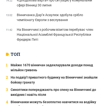
«Цілодобова варта» про ситуацію у комунальній
14:22
сфері Вінниці 30 липня
Вінничанка Дар’я Асаулюк здобула срібло
13:02
чемпіонату Європи з веслування
На Вінниччині з робочим візитом перебуває член
11:42
Національної Асамблеї Французької Республіки
Фредерік Петі
ТОП
Майже 1670 вінничан задекларували доходи понад
мільйон гривень
На подвір'ї приватного будинку на Вінниччині знайшли
бойову гранату
Синоптики попереджають про спеку на Вінниччині до
вихідних і навіть після
Вінничанки можуть безоплатно навчитися на водійку