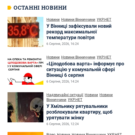
ОСТАННІ НОВИНИ
Новини
Новини Вінниччини
УКР.НЕТ
У Вінниці зафіксували новий
рекорд максимальної
температури повітря
6 Серпня, 2026, 16:24
Новини
Новини Вінниччини
УКР.НЕТ
«Цілодобова варта» інформує про
ситуацію у комунальній сфері
Вінниці 6 серпня
6 Серпня, 2026, 14:24
Надзвичайні ситуації
Новини
Новини
Вінниччини
УКР.НЕТ
У Хмільнику рятувальники
розблокували квартиру, щоб
урятувати жінку
6 Серпня, 2026, 12:24
Відео
Новини
Новини Вінниччини
УКР.НЕТ