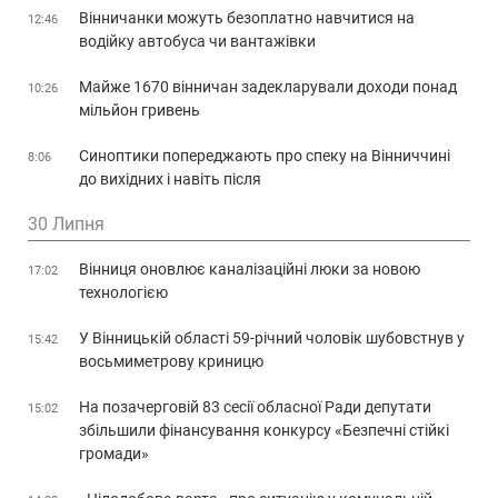
Вінничанки можуть безоплатно навчитися на
12:46
водійку автобуса чи вантажівки
Майже 1670 вінничан задекларували доходи понад
10:26
мільйон гривень
Синоптики попереджають про спеку на Вінниччині
8:06
до вихідних і навіть після
30 Липня
Вінниця оновлює каналізаційні люки за новою
17:02
технологією
У Вінницькій області 59-річний чоловік шубовстнув у
15:42
восьмиметрову криницю
На позачерговій 83 сесії обласної Ради депутати
15:02
збільшили фінансування конкурсу «Безпечні стійкі
громади»