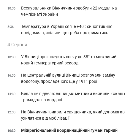
Веслувальники Вінниччини здобули 22 медалі на
10:36
чемпіонаті України
Температура в Україні сягне +40°: синоптикиня
8:36
повідомила, скільки ще треба протриматись
4 Серпня
У Вінниці прогнозують спеку до 38° та можливий
18:30
новий температурний рекорд
На центральній вулиці Вінниці розпочали заміну
16:30
водогону, прокладеного ще у 1911 році
Белла не підвела: вінницькі митники виявили кокаїн і
14:30
трамадол на кордоні
На Вінниччині викрили священника, який допомагав
12:30
ухилятися від мобілізації
Міжрегіональний координаційний гуманітарний
10:30