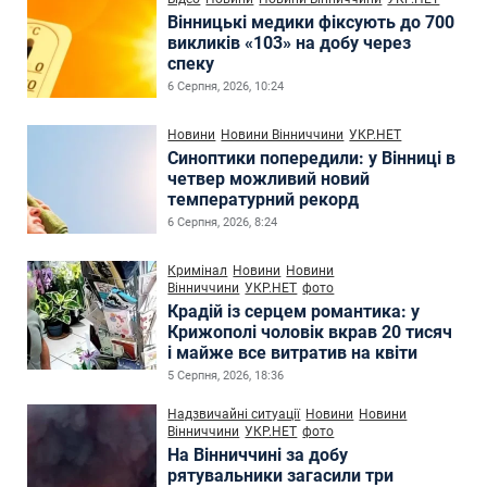
Вінницькі медики фіксують до 700
викликів «103» на добу через
спеку
6 Серпня, 2026, 10:24
Новини
Новини Вінниччини
УКР.НЕТ
Синоптики попередили: у Вінниці в
четвер можливий новий
температурний рекорд
6 Серпня, 2026, 8:24
Кримінал
Новини
Новини
Вінниччини
УКР.НЕТ
фото
Крадій із серцем романтика: у
Крижополі чоловік вкрав 20 тисяч
і майже все витратив на квіти
5 Серпня, 2026, 18:36
Надзвичайні ситуації
Новини
Новини
Вінниччини
УКР.НЕТ
фото
На Вінниччині за добу
рятувальники загасили три