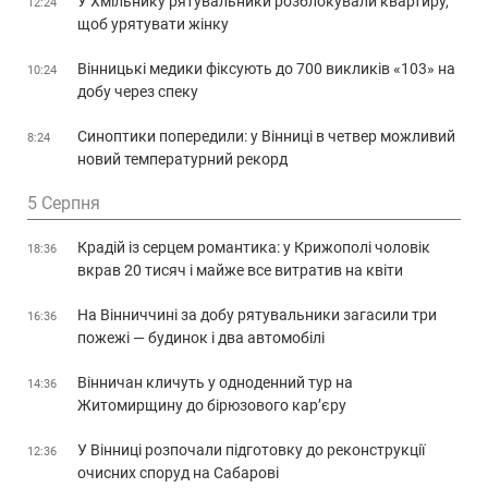
У Хмільнику рятувальники розблокували квартиру,
12:24
щоб урятувати жінку
Вінницькі медики фіксують до 700 викликів «103» на
10:24
добу через спеку
Синоптики попередили: у Вінниці в четвер можливий
8:24
новий температурний рекорд
5 Серпня
Крадій із серцем романтика: у Крижополі чоловік
18:36
вкрав 20 тисяч і майже все витратив на квіти
На Вінниччині за добу рятувальники загасили три
16:36
пожежі — будинок і два автомобілі
Вінничан кличуть у одноденний тур на
14:36
Житомирщину до бірюзового кар’єру
У Вінниці розпочали підготовку до реконструкції
12:36
очисних споруд на Сабарові