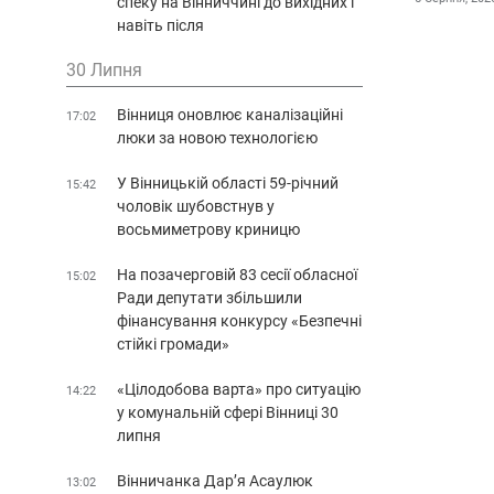
спеку на Вінниччині до вихідних і
навіть після
30 Липня
Вінниця оновлює каналізаційні
17:02
люки за новою технологією
У Вінницькій області 59-річний
15:42
чоловік шубовстнув у
восьмиметрову криницю
На позачерговій 83 сесії обласної
15:02
Ради депутати збільшили
фінансування конкурсу «Безпечні
стійкі громади»
«Цілодобова варта» про ситуацію
14:22
у комунальній сфері Вінниці 30
липня
Вінничанка Дар’я Асаулюк
13:02