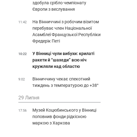
здобула срібло чемпіонату
Європи з веслування
На Вінниччині з робочим візитом
11:42
перебуває член Національної
Асамблеї Французької Республіки
Фредерік Петі
У Вінниці чули вибухи: крилаті
10:22
ракети й “шахеди” всю ніч
кружляли над областю
Вінниччину чекає спекотний
9:02
тиждень з температурою до +38°
29 Липня
Музей Коцюбинського у Вінниці
17:56
поповнив фонди рідкісною
маркою з Харкова