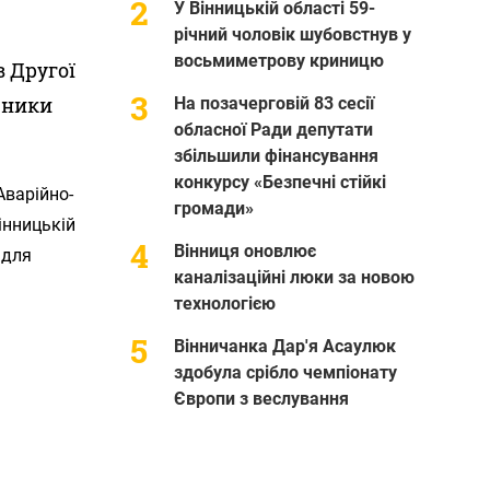
У Вінницькій області 59-
річний чоловік шубовстнув у
восьмиметрову криницю
в Другої
льники
На позачерговій 83 сесії
обласної Ради депутати
збільшили фінансування
конкурсу «Безпечні стійкі
Аварійно-
громади»
інницькій
Вінниця оновлює
 для
каналізаційні люки за новою
технологією
Вінничанка Дар'я Асаулюк
здобула срібло чемпіонату
Європи з веслування