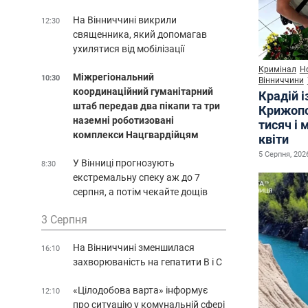
На Вінниччині викрили
12:30
священника, який допомагав
ухилятися від мобілізації
Кримінал
Н
Міжрегіональний
10:30
Вінниччини
координаційний гуманітарний
Крадій і
штаб передав два пікапи та три
Крижопо
наземні роботизовані
тисяч і 
комплекси Нацгвардійцям
квіти
5 Серпня, 2026
У Вінниці прогнозують
8:30
екстремальну спеку аж до 7
серпня, а потім чекайте дощів
3 Серпня
На Вінниччині зменшилася
16:10
захворюваність на гепатити В і С
«Цілодобова варта» інформує
12:10
про ситуацію у комунальній сфері