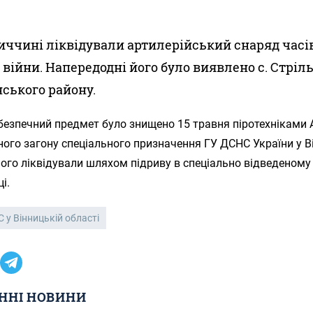
иччині ліквідували артилерійський снаряд часі
ї війни. Напередодні його було виявлено с. Стрі
ського району.
езпечний предмет було знищено 15 травня піротехніками 
ого загону спеціального призначення ГУ ДСНС України у В
Його ліквідували шляхом підриву в спеціально відведеному
і.
 у Вінницькій області
ННІ НОВИНИ