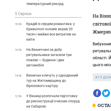
температурний рекорд
5 Серпня
На Вінн
світово
Крадій із серцем романтика: у
18:36
Крижополі чоловік вкрав 20
Жмерин
тисяч і майже все витратив на
квіти
Вибухонеб
На Вінниччині за добу
16:36
рятувальн
рятувальники загасили три
області. 
пожежі — будинок і два
цього місц
автомобілі
Вінничан кличуть у одноденний
14:36
ГУ ДСНС
тур на Житомирщину до
бірюзового кар’єру
У Вінниці розпочали підготовку
12:36
до реконструкції очисних споруд
ОСТА
на Сабарові