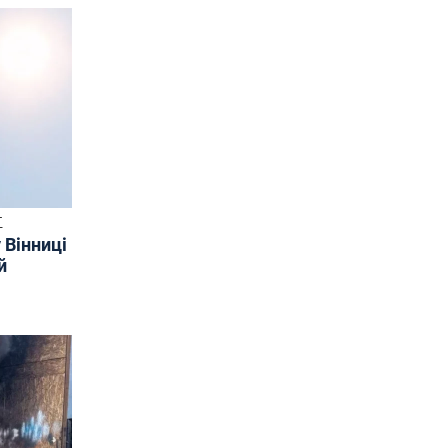
Т
 Вінниці
й