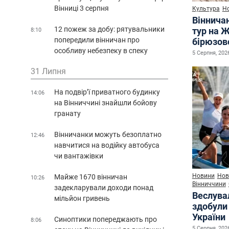
Вінниці 3 серпня
Культура
Н
Віннича
12 пожеж за добу: рятувальники
тур на 
8:10
попередили вінничан про
бірюзово
особливу небезпеку в спеку
5 Серпня, 2026
31 Липня
На подвір’ї приватного будинку
14:06
на Вінниччині знайшли бойову
гранату
Вінничанки можуть безоплатно
12:46
навчитися на водійку автобуса
чи вантажівки
Новини
Нов
Майже 1670 вінничан
10:26
Вінниччини
задекларували доходи понад
Веслува
мільйон гривень
здобули 
України
Синоптики попереджають про
8:06
5 Серпня, 2026