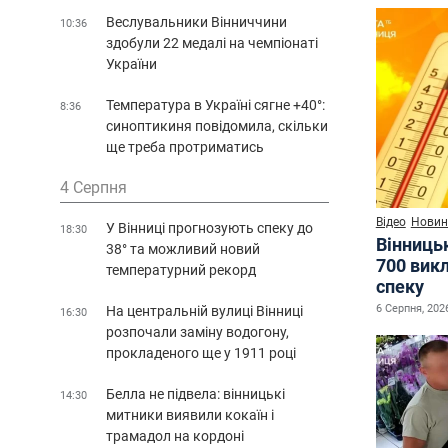
Веслувальники Вінниччини
10:36
здобули 22 медалі на чемпіонаті
України
Температура в Україні сягне +40°:
8:36
синоптикиня повідомила, скільки
ще треба протриматись
4 Серпня
Відео
Новин
У Вінниці прогнозують спеку до
18:30
Вінниць
38° та можливий новий
700 викл
температурний рекорд
спеку
6 Серпня, 2026
На центральній вулиці Вінниці
16:30
розпочали заміну водогону,
прокладеного ще у 1911 році
Белла не підвела: вінницькі
14:30
митники виявили кокаїн і
трамадол на кордоні