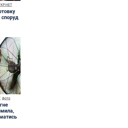
УКР.НЕТ
готовку
х споруд
Т
фото
ягне
омила,
иматись