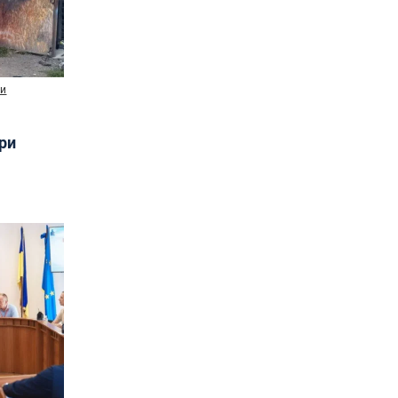
ни
три