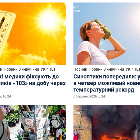
и
Новини Вінниччини
УКР.НЕТ
Новини
Новини Вінниччини
УКР.НЕ
кі медики фіксують до
Синоптики попередили: у
иків «103» на добу через
в четвер можливий нови
температурний рекорд
, 10:24
6 Серпня, 2026, 8:24