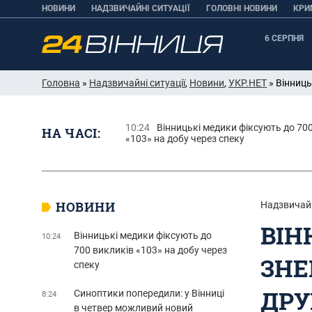
НОВИНИ
НАДЗВИЧАЙНІ СИТУАЦІЇ
ГОЛОВНІ НОВИНИ
КРИ
6 СЕРПНЯ
Головна
»
Надзвичайні ситуації
,
Новини
,
УКР.НЕТ
» Вінниць
10:24
Вінницькі медики фіксують до 70
НА ЧАСІ:
«103» на добу через спеку
НОВИНИ
Надзвичайн
ВІН
Вінницькі медики фіксують до
10:24
700 викликів «103» на добу через
ЗНЕ
спеку
ДРУ
Синоптики попередили: у Вінниці
8:24
в четвер можливий новий