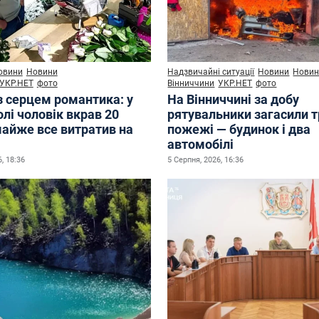
овини
Новини
Надзвичайні ситуації
Новини
Нови
УКР.НЕТ
фото
Вінниччини
УКР.НЕТ
фото
з серцем романтика: у
На Вінниччині за добу
лі чоловік вкрав 20
рятувальники загасили 
майже все витратив на
пожежі — будинок і два
автомобілі
, 18:36
5 Серпня, 2026, 16:36