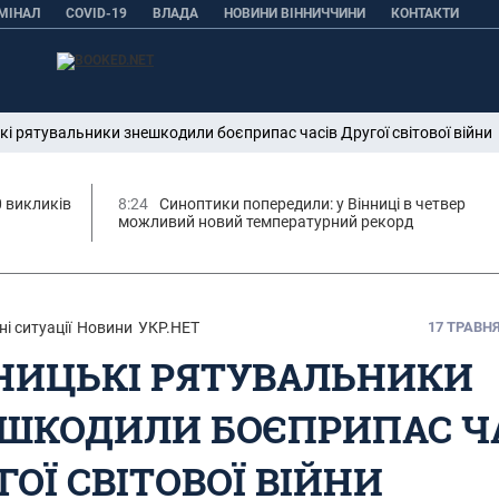
МІНАЛ
COVID-19
ВЛАДА
НОВИНИ ВІННИЧЧИНИ
КОНТАКТИ
кі рятувальники знешкодили боєприпас часів Другої світової війни
0 викликів
8:24
Синоптики попередили: у Вінниці в четвер
можливий новий температурний рекорд
і ситуації
Новини
УКР.НЕТ
17 ТРАВНЯ,
НИЦЬКІ РЯТУВАЛЬНИКИ
ШКОДИЛИ БОЄПРИПАС Ч
ГОЇ СВІТОВОЇ ВІЙНИ