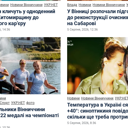
овини
Новини Вінниччини
УКР.НЕТ
Влада
Новини
Новини Вінниччини
н кличуть у одноденний
У Вінниці розпочали під
Житомирщину до
до реконструкції очисни
го кар’єру
на Сабарові
, 14:36
5 Серпня, 2026, 12:36
ини
Новини
Новини Вінниччини
УКР.НЕ
Спорт
УКР.НЕТ
фото
Температура в Україні с
льники Вінниччини
+40°: синоптикиня повід
22 медалі на чемпіонаті
скільки ще треба протр
5 Серпня, 2026, 8:36
, 10:36