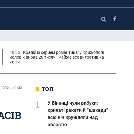
18:36
Крадій із серцем романтика: у Крижополі
чоловік вкрав 20 тисяч і майже все витратив на
квіти
ТОП
 2021, 11:43
У Вінниці чули вибухи:
крилаті ракети й “шахеди”
АСІВ
всю ніч кружляли над
областю