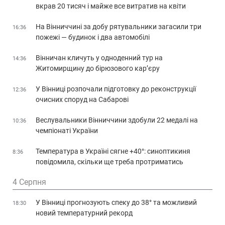
вкрав 20 тисяч і майже все витратив на квіти
На Вінниччині за добу рятувальники загасили три
16:36
пожежі — будинок і два автомобілі
Вінничан кличуть у одноденний тур на
14:36
Житомирщину до бірюзового кар’єру
У Вінниці розпочали підготовку до реконструкції
12:36
очисних споруд на Сабарові
Веслувальники Вінниччини здобули 22 медалі на
10:36
чемпіонаті України
Температура в Україні сягне +40°: синоптикиня
8:36
повідомила, скільки ще треба протриматись
4 Серпня
У Вінниці прогнозують спеку до 38° та можливий
18:30
новий температурний рекорд