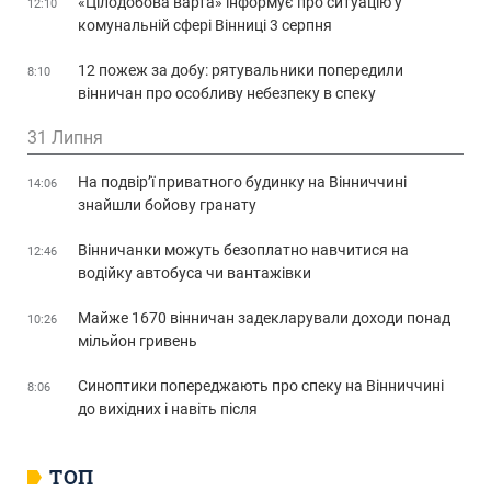
«Цілодобова варта» інформує про ситуацію у
12:10
комунальній сфері Вінниці 3 серпня
12 пожеж за добу: рятувальники попередили
8:10
вінничан про особливу небезпеку в спеку
31 Липня
На подвір’ї приватного будинку на Вінниччині
14:06
знайшли бойову гранату
Вінничанки можуть безоплатно навчитися на
12:46
водійку автобуса чи вантажівки
Майже 1670 вінничан задекларували доходи понад
10:26
мільйон гривень
Синоптики попереджають про спеку на Вінниччині
8:06
до вихідних і навіть після
ТОП