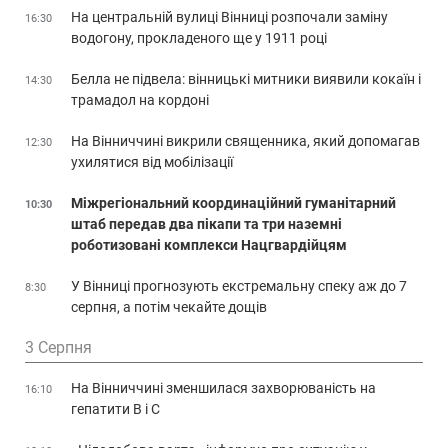
На центральній вулиці Вінниці розпочали заміну
16:30
водогону, прокладеного ще у 1911 році
Белла не підвела: вінницькі митники виявили кокаїн і
14:30
трамадол на кордоні
На Вінниччині викрили священника, який допомагав
12:30
ухилятися від мобілізації
Міжрегіональний координаційний гуманітарний
10:30
штаб передав два пікапи та три наземні
роботизовані комплекси Нацгвардійцям
У Вінниці прогнозують екстремальну спеку аж до 7
8:30
серпня, а потім чекайте дощів
3 Серпня
На Вінниччині зменшилася захворюваність на
16:10
гепатити В і С