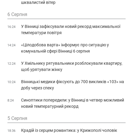
шквалистий вітер
6 Серпня
У Вінниці зафіксували новий рекорд максимальної
16:24
температури повітря
«Цілодобова варта» інформує про ситуацію у
14:24
комунальній сфері Вінниці 6 серпня
У Хмільнику рятувальники розблокували квартиру,
12:24
щоб урятувати жінку
Вінницькі медики фіксують до 700 викликів «103» на
10:24
добу через спеку
Синоптики попередили: у Вінниці в четвер можливий
8:24
новий температурний рекорд
5 Серпня
Крадій із серцем романтика: у Крижополі чоловік
18:36