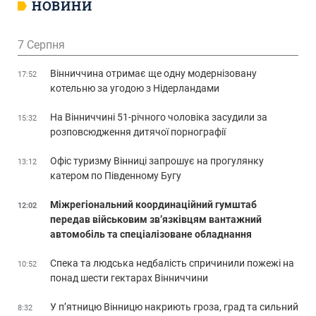
НОВИНИ
7 Серпня
Вінниччина отримає ще одну модернізовану
17:52
котельню за угодою з Нідерландами
На Вінниччині 51-річного чоловіка засудили за
15:32
розповсюдження дитячої порнографії
Офіс туризму Вінниці запрошує на прогулянку
13:12
катером по Південному Бугу
Міжрегіональний координаційний гумштаб
12:02
передав військовим зв’язківцям вантажний
автомобіль та спеціалізоване обладнання
Спека та людська недбалість спричинили пожежі на
10:52
понад шести гектарах Вінниччини
У п’ятницю Вінницю накриють гроза, град та сильний
8:32