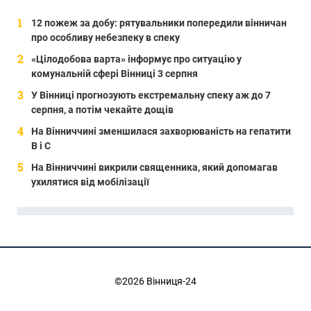
12 пожеж за добу: рятувальники попередили вінничан
про особливу небезпеку в спеку
«Цілодобова варта» інформує про ситуацію у
комунальній сфері Вінниці 3 серпня
У Вінниці прогнозують екстремальну спеку аж до 7
серпня, а потім чекайте дощів
На Вінниччині зменшилася захворюваність на гепатити
В і С
На Вінниччині викрили священника, який допомагав
ухилятися від мобілізації
©2026 Вінниця-24