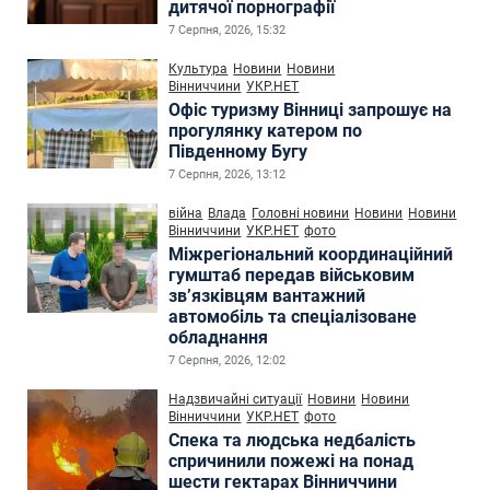
дитячої порнографії
7 Серпня, 2026, 15:32
Культура
Новини
Новини
Вінниччини
УКР.НЕТ
Офіс туризму Вінниці запрошує на
прогулянку катером по
Південному Бугу
7 Серпня, 2026, 13:12
війна
Влада
Головні новини
Новини
Новини
Вінниччини
УКР.НЕТ
фото
Міжрегіональний координаційний
гумштаб передав військовим
зв’язківцям вантажний
автомобіль та спеціалізоване
обладнання
7 Серпня, 2026, 12:02
Надзвичайні ситуації
Новини
Новини
Вінниччини
УКР.НЕТ
фото
Спека та людська недбалість
спричинили пожежі на понад
шести гектарах Вінниччини