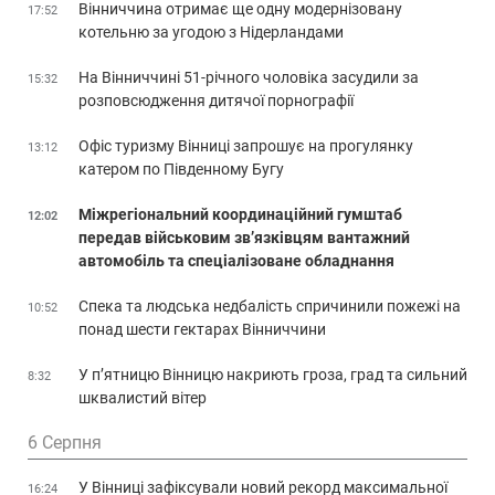
Вінниччина отримає ще одну модернізовану
17:52
котельню за угодою з Нідерландами
На Вінниччині 51-річного чоловіка засудили за
15:32
розповсюдження дитячої порнографії
Офіс туризму Вінниці запрошує на прогулянку
13:12
катером по Південному Бугу
Міжрегіональний координаційний гумштаб
12:02
передав військовим зв’язківцям вантажний
автомобіль та спеціалізоване обладнання
Спека та людська недбалість спричинили пожежі на
10:52
понад шести гектарах Вінниччини
У п’ятницю Вінницю накриють гроза, град та сильний
8:32
шквалистий вітер
6 Серпня
У Вінниці зафіксували новий рекорд максимальної
16:24