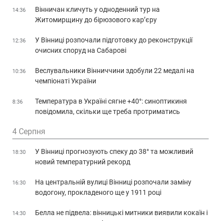
Вінничан кличуть у одноденний тур на
14:36
Житомирщину до бірюзового кар’єру
У Вінниці розпочали підготовку до реконструкції
12:36
очисних споруд на Сабарові
Веслувальники Вінниччини здобули 22 медалі на
10:36
чемпіонаті України
Температура в Україні сягне +40°: синоптикиня
8:36
повідомила, скільки ще треба протриматись
4 Серпня
У Вінниці прогнозують спеку до 38° та можливий
18:30
новий температурний рекорд
На центральній вулиці Вінниці розпочали заміну
16:30
водогону, прокладеного ще у 1911 році
Белла не підвела: вінницькі митники виявили кокаїн і
14:30