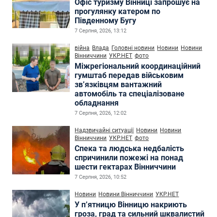
Офіс туризму Вінниці запрошує на
прогулянку катером по
Південному Бугу
7 Серпня, 2026, 13:12
війна
Влада
Головні новини
Новини
Новини
Вінниччини
УКР.НЕТ
фото
Міжрегіональний координаційний
гумштаб передав військовим
зв’язківцям вантажний
автомобіль та спеціалізоване
обладнання
7 Серпня, 2026, 12:02
Надзвичайні ситуації
Новини
Новини
Вінниччини
УКР.НЕТ
фото
Спека та людська недбалість
спричинили пожежі на понад
шести гектарах Вінниччини
7 Серпня, 2026, 10:52
Новини
Новини Вінниччини
УКР.НЕТ
У п’ятницю Вінницю накриють
гроза, град та сильний шквалистий