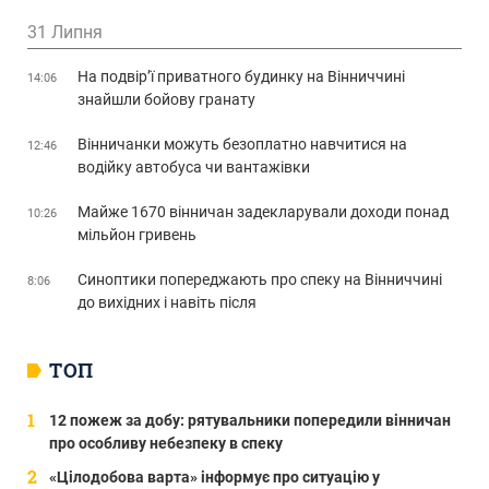
31 Липня
На подвір’ї приватного будинку на Вінниччині
14:06
знайшли бойову гранату
Вінничанки можуть безоплатно навчитися на
12:46
водійку автобуса чи вантажівки
Майже 1670 вінничан задекларували доходи понад
10:26
мільйон гривень
Синоптики попереджають про спеку на Вінниччині
8:06
до вихідних і навіть після
ТОП
12 пожеж за добу: рятувальники попередили вінничан
про особливу небезпеку в спеку
«Цілодобова варта» інформує про ситуацію у