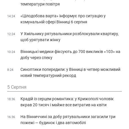
температури повітря
«Цілодобова варта» інформує про ситуацію у
14:24
комунальній сфері Вінниці 6 серпня
У Хмільнику рятувальники розблокували квартиру,
12:24
щоб урятувати жінку
Вінницькі медики фіксують до 700 викликів «103» на
10:24
добу через спеку
Синоптики попередили: у Вінниці в четвер можливий
8:24
новий температурний рекорд
5 Серпня
Крадій із серцем романтика: у Крижополі чоловік
18:36
вкрав 20 тисяч і майже все витратив на квіти
На Вінниччині за добу рятувальники загасили три
16:36
пожежі — будинок і два автомобілі