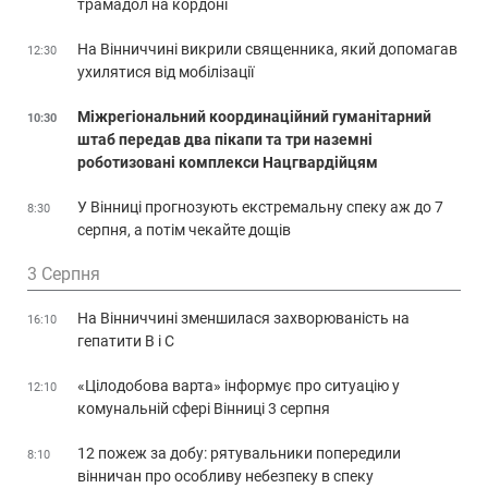
трамадол на кордоні
На Вінниччині викрили священника, який допомагав
12:30
ухилятися від мобілізації
Міжрегіональний координаційний гуманітарний
10:30
штаб передав два пікапи та три наземні
роботизовані комплекси Нацгвардійцям
У Вінниці прогнозують екстремальну спеку аж до 7
8:30
серпня, а потім чекайте дощів
3 Серпня
На Вінниччині зменшилася захворюваність на
16:10
гепатити В і С
«Цілодобова варта» інформує про ситуацію у
12:10
комунальній сфері Вінниці 3 серпня
12 пожеж за добу: рятувальники попередили
8:10
вінничан про особливу небезпеку в спеку