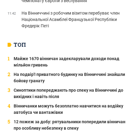
чемпіонату Європи з веслування
На Вінниччині з робочим візитом перебуває член
11:42
Національної Асамблеї Французької Республіки
Фредерік Петі
ТОП
Майже 1670 вінничан задекларували доходи понад
мільйон гривень
На подвір'ї приватного будинку на Вінниччині знайшли
бойову гранату
Синоптики попереджають про спеку на Вінниччині до
вихідних і навіть після
Вінничанки можуть безоплатно навчитися на водійку
автобуса чи вантажівки
12 пожеж за добу: рятувальники попередили вінничан
про особливу небезпеку в спеку