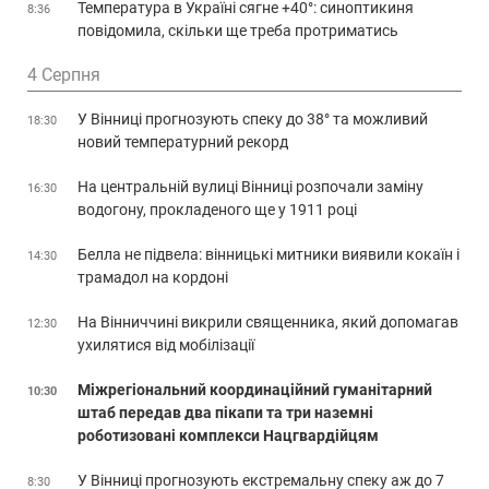
Температура в Україні сягне +40°: синоптикиня
8:36
повідомила, скільки ще треба протриматись
4 Серпня
У Вінниці прогнозують спеку до 38° та можливий
18:30
новий температурний рекорд
На центральній вулиці Вінниці розпочали заміну
16:30
водогону, прокладеного ще у 1911 році
Белла не підвела: вінницькі митники виявили кокаїн і
14:30
трамадол на кордоні
На Вінниччині викрили священника, який допомагав
12:30
ухилятися від мобілізації
Міжрегіональний координаційний гуманітарний
10:30
штаб передав два пікапи та три наземні
роботизовані комплекси Нацгвардійцям
У Вінниці прогнозують екстремальну спеку аж до 7
8:30