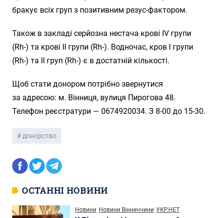
бракує всіх груп з позитивним резус-фактором.
Також в закладі серйозна нестача крові ІV групи
(Rh-) та крові ІІ групи (Rh-). Водночас, кров І групи
(Rh-) та ІІ груп (Rh-) є в достатній кількості.
Щоб стати донором потрібно звернутися
за адресою: м. Вінниця, вулиця Пирогова 48.
Телефон реєстратури — 0674920034. З 8-00 до 15-30.
донорство
ОСТАННІ НОВИНИ
Новини
Новини Вінниччини
УКР.НЕТ