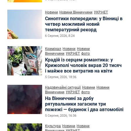
Новини
Новини Вінниччини
УКР.НЕТ
Синоптики попередили: у Вінниці в
четвер можливий новий
температурний рекорд
6 Серпня, 2026, 8:24
Кримінал
Новини
Новини
Вінниччини
УКР.НЕТ
фото
Крадій із серцем романтика: у
Крижополі чоловік вкрав 20 тисяч
і майже все витратив на квіти
5 Серпня, 2026, 18:36
Надзвичайні ситуації
Новини
Новини
Вінниччини
УКР.НЕТ
фото
На Вінниччині за добу
рятувальники загасили три
пожежі — будинок і два автомобілі
5 Серпня, 2026, 16:36
Культура
Новини
Новини
Вінниччини
УКР.НЕТ