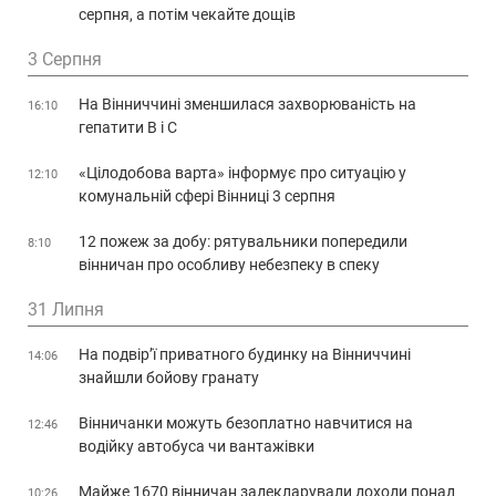
серпня, а потім чекайте дощів
3 Серпня
На Вінниччині зменшилася захворюваність на
16:10
гепатити В і С
«Цілодобова варта» інформує про ситуацію у
12:10
комунальній сфері Вінниці 3 серпня
12 пожеж за добу: рятувальники попередили
8:10
вінничан про особливу небезпеку в спеку
31 Липня
На подвір’ї приватного будинку на Вінниччині
14:06
знайшли бойову гранату
Вінничанки можуть безоплатно навчитися на
12:46
водійку автобуса чи вантажівки
Майже 1670 вінничан задекларували доходи понад
10:26