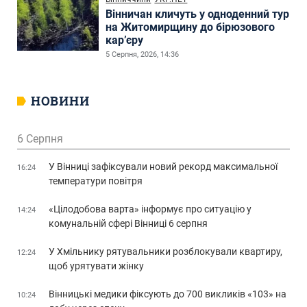
Вінничан кличуть у одноденний тур
на Житомирщину до бірюзового
кар’єру
5 Серпня, 2026, 14:36
НОВИНИ
6 Серпня
У Вінниці зафіксували новий рекорд максимальної
16:24
температури повітря
«Цілодобова варта» інформує про ситуацію у
14:24
комунальній сфері Вінниці 6 серпня
У Хмільнику рятувальники розблокували квартиру,
12:24
щоб урятувати жінку
Вінницькі медики фіксують до 700 викликів «103» на
10:24