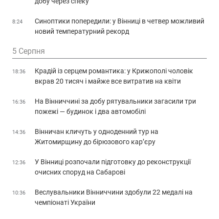
добу через спеку
Синоптики попередили: у Вінниці в четвер можливий
8:24
новий температурний рекорд
5 Серпня
Крадій із серцем романтика: у Крижополі чоловік
18:36
вкрав 20 тисяч і майже все витратив на квіти
На Вінниччині за добу рятувальники загасили три
16:36
пожежі — будинок і два автомобілі
Вінничан кличуть у одноденний тур на
14:36
Житомирщину до бірюзового кар’єру
У Вінниці розпочали підготовку до реконструкції
12:36
очисних споруд на Сабарові
Веслувальники Вінниччини здобули 22 медалі на
10:36
чемпіонаті України