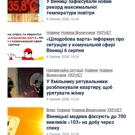
У Вінниці зафіксували новий
рекорд максимальної
температури повітря
6 Серпня, 2026, 16:24
Новини
Новини Вінниччини
УКР.НЕТ
«Цілодобова варта» інформує про
ситуацію у комунальній сфері
Вінниці 6 серпня
6 Серпня, 2026, 14:24
Надзвичайні ситуації
Новини
Новини
Вінниччини
УКР.НЕТ
У Хмільнику рятувальники
розблокували квартиру, щоб
урятувати жінку
6 Серпня, 2026, 12:24
Відео
Новини
Новини Вінниччини
УКР.НЕТ
Вінницькі медики фіксують до 700
викликів «103» на добу через
спеку
6 Серпня, 2026, 10:24