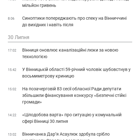
мільйон гривень
Синоптики попереджають про спеку на Вінниччині
8:06
до вихідних і навіть після
30 Липня
Вінниця оновлює каналізаційні люки за новою
17:02
технологією
У Вінницькій області 59-річний чоловік шубовстнув у
15:42
восьмиметрову криницю
На позачерговій 83 сесії обласної Ради депутати
15:02
збільшили фінансування конкурсу «Безпечні стійкі
громади»
«Цілодобова варта» про ситуацію у комунальній
14:22
сфері Вінниці 30 липня
Вінничанка Дар’я Асаулюк здобула срібло
13:02