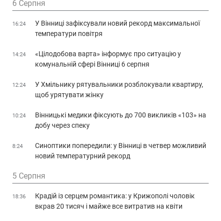
6 Серпня
У Вінниці зафіксували новий рекорд максимальної
16:24
температури повітря
«Цілодобова варта» інформує про ситуацію у
14:24
комунальній сфері Вінниці 6 серпня
У Хмільнику рятувальники розблокували квартиру,
12:24
щоб урятувати жінку
Вінницькі медики фіксують до 700 викликів «103» на
10:24
добу через спеку
Синоптики попередили: у Вінниці в четвер можливий
8:24
новий температурний рекорд
5 Серпня
Крадій із серцем романтика: у Крижополі чоловік
18:36
вкрав 20 тисяч і майже все витратив на квіти