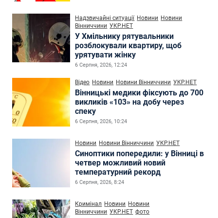
Надзвичайні ситуації
Новини
Новини
Вінниччини
УКР.НЕТ
У Хмільнику рятувальники
розблокували квартиру, щоб
урятувати жінку
6 Серпня, 2026, 12:24
Відео
Новини
Новини Вінниччини
УКР.НЕТ
Вінницькі медики фіксують до 700
викликів «103» на добу через
спеку
6 Серпня, 2026, 10:24
Новини
Новини Вінниччини
УКР.НЕТ
Синоптики попередили: у Вінниці в
четвер можливий новий
температурний рекорд
6 Серпня, 2026, 8:24
Кримінал
Новини
Новини
Вінниччини
УКР.НЕТ
фото