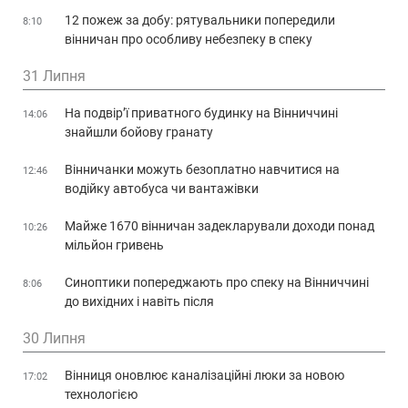
12 пожеж за добу: рятувальники попередили
8:10
вінничан про особливу небезпеку в спеку
31 Липня
На подвір’ї приватного будинку на Вінниччині
14:06
знайшли бойову гранату
Вінничанки можуть безоплатно навчитися на
12:46
водійку автобуса чи вантажівки
Майже 1670 вінничан задекларували доходи понад
10:26
мільйон гривень
Синоптики попереджають про спеку на Вінниччині
8:06
до вихідних і навіть після
30 Липня
Вінниця оновлює каналізаційні люки за новою
17:02
технологією