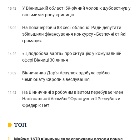
У Вінницькій області 59-річний чоловік шубовстнув у
15:42
восьмиметрову криницю
На позачерговій 83 сесії обласної Ради депутати
15:02
збільшили фінансування конкурсу «Безпечні стійкі
громади»
«Цілодобова варта» про ситуацію у комунальній
14:22
сфері Вінниці 30 липня
Вінничанка Дар’я Асаулюк здобула срібло
13:02
чемпіонату Європи з веслування
На Вінниччині з робочим візитом перебуває член
11:42
Національної Асамблеї Французької Республіки
Фредерік Петі
ТОП
Майже 1670 вінничан задекларували доходи понад