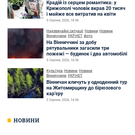
Крадій із серцем романтика: у
Крижополі чоловік вкрав 20 тисяч
і майже все витратив на квіти
5 Серпня, 2026, 18:36
Надзвичайні ситуації
Новини
Новини
Вінниччини
УКР.НЕТ
фото
На Вінниччині за добу
рятувальники загасили три
пожежі — будинок і два автомобілі
5 Серпня, 2026, 16:36
Культура
Новини
Новини
Вінниччини
УКР.НЕТ
Вінничан кличуть у одноденний тур
на Житомирщину до бірюзового
кар’єру
5 Серпня, 2026, 14:36
НОВИНИ