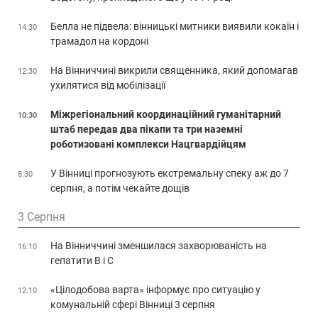
Белла не підвела: вінницькі митники виявили кокаїн і
14:30
трамадол на кордоні
На Вінниччині викрили священника, який допомагав
12:30
ухилятися від мобілізації
Міжрегіональний координаційний гуманітарний
10:30
штаб передав два пікапи та три наземні
роботизовані комплекси Нацгвардійцям
У Вінниці прогнозують екстремальну спеку аж до 7
8:30
серпня, а потім чекайте дощів
3 Серпня
На Вінниччині зменшилася захворюваність на
16:10
гепатити В і С
«Цілодобова варта» інформує про ситуацію у
12:10
комунальній сфері Вінниці 3 серпня