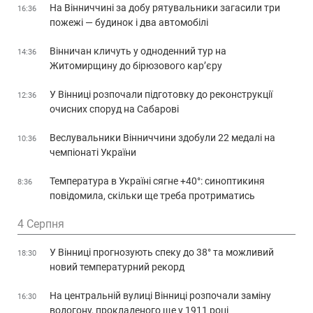
На Вінниччині за добу рятувальники загасили три
16:36
пожежі — будинок і два автомобілі
Вінничан кличуть у одноденний тур на
14:36
Житомирщину до бірюзового кар’єру
У Вінниці розпочали підготовку до реконструкції
12:36
очисних споруд на Сабарові
Веслувальники Вінниччини здобули 22 медалі на
10:36
чемпіонаті України
Температура в Україні сягне +40°: синоптикиня
8:36
повідомила, скільки ще треба протриматись
4 Серпня
У Вінниці прогнозують спеку до 38° та можливий
18:30
новий температурний рекорд
На центральній вулиці Вінниці розпочали заміну
16:30
водогону, прокладеного ще у 1911 році