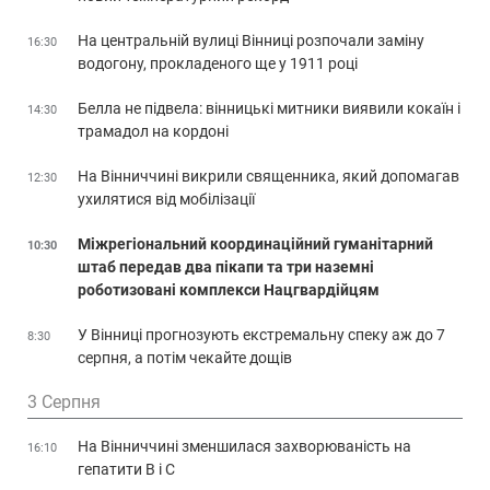
На центральній вулиці Вінниці розпочали заміну
16:30
водогону, прокладеного ще у 1911 році
Белла не підвела: вінницькі митники виявили кокаїн і
14:30
трамадол на кордоні
На Вінниччині викрили священника, який допомагав
12:30
ухилятися від мобілізації
Міжрегіональний координаційний гуманітарний
10:30
штаб передав два пікапи та три наземні
роботизовані комплекси Нацгвардійцям
У Вінниці прогнозують екстремальну спеку аж до 7
8:30
серпня, а потім чекайте дощів
3 Серпня
На Вінниччині зменшилася захворюваність на
16:10
гепатити В і С