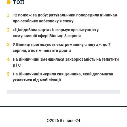
ТОП
12 пожеж за добу: рятувальники попередили вінничан
про особливу небезпеку в спеку
«Цілодобова варта» інформує про ситуацію у
комунальній сфері Вінниці 3 серпня
У Вінниці прогнозують екстремальну спеку аж до 7
серпня, а потім чекайте дощів
На Вінниччині зменшилася захворюваність на гепатити
В і С
На Вінниччині викрили священника, який допомагав
ухилятися від мобілізації
©2026 Вінниця-24