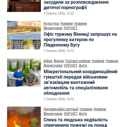
засудили за розповсюдження
дитячої порнографії
7 Серпня, 2026, 15:32
Культура
Новини
Новини
Вінниччини
УКР.НЕТ
Офіс туризму Вінниці запрошує на
прогулянку катером по
Південному Бугу
7 Серпня, 2026, 13:12
війна
Влада
Головні новини
Новини
Новини
Вінниччини
УКР.НЕТ
фото
Міжрегіональний координаційний
гумштаб передав військовим
зв’язківцям вантажний
автомобіль та спеціалізоване
обладнання
7 Серпня, 2026, 12:02
Надзвичайні ситуації
Новини
Новини
Вінниччини
УКР.НЕТ
фото
Спека та людська недбалість
спричинили пожежі на понад