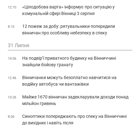
«Цілодобова варта» інформує про ситуацію у
12:10
комунальній сфері Вінниці 3 серпня
12 пожеж за добу: рятувальники попередили
8:10
вінничан про особливу небезпеку в спеку
31 Липня
На подвір’ї приватного будинку на Вінниччині
14:06
знайшли бойову гранату
Вінничанки можуть безоплатно навчитися на
12:46
водійку автобуса чи вантажівки
Майже 1670 вінничан задекларували доходи понад
10:26
мільйон гривень
Синоптики попереджають про спеку на Вінниччині
8:06
до вихідних і навіть після