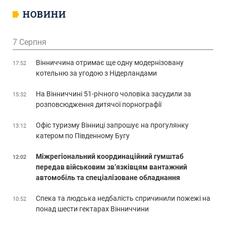
НОВИНИ
7 Серпня
Вінниччина отримає ще одну модернізовану
17:52
котельню за угодою з Нідерландами
На Вінниччині 51-річного чоловіка засудили за
15:32
розповсюдження дитячої порнографії
Офіс туризму Вінниці запрошує на прогулянку
13:12
катером по Південному Бугу
Міжрегіональний координаційний гумштаб
12:02
передав військовим зв’язківцям вантажний
автомобіль та спеціалізоване обладнання
Спека та людська недбалість спричинили пожежі на
10:52
понад шести гектарах Вінниччини