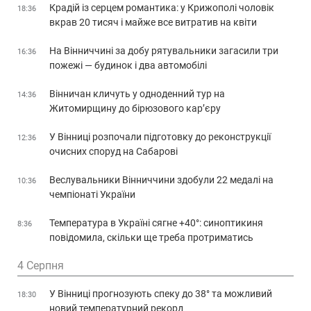
Крадій із серцем романтика: у Крижополі чоловік
18:36
вкрав 20 тисяч і майже все витратив на квіти
На Вінниччині за добу рятувальники загасили три
16:36
пожежі — будинок і два автомобілі
Вінничан кличуть у одноденний тур на
14:36
Житомирщину до бірюзового кар’єру
У Вінниці розпочали підготовку до реконструкції
12:36
очисних споруд на Сабарові
Веслувальники Вінниччини здобули 22 медалі на
10:36
чемпіонаті України
Температура в Україні сягне +40°: синоптикиня
8:36
повідомила, скільки ще треба протриматись
4 Серпня
У Вінниці прогнозують спеку до 38° та можливий
18:30
новий температурний рекорд