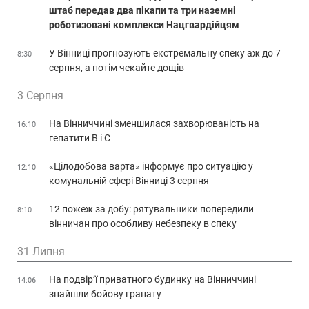
штаб передав два пікапи та три наземні
роботизовані комплекси Нацгвардійцям
У Вінниці прогнозують екстремальну спеку аж до 7
8:30
серпня, а потім чекайте дощів
3 Серпня
На Вінниччині зменшилася захворюваність на
16:10
гепатити В і С
«Цілодобова варта» інформує про ситуацію у
12:10
комунальній сфері Вінниці 3 серпня
12 пожеж за добу: рятувальники попередили
8:10
вінничан про особливу небезпеку в спеку
31 Липня
На подвір’ї приватного будинку на Вінниччині
14:06
знайшли бойову гранату