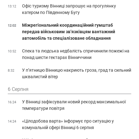
Офіс туризму Вінниці запрошує на прогулянку
13:12
катером по Південному Бугу
Міжрегіональний координаційний гумштаб
12:02
передав військовим зв’язківцям вантажний
автомобіль та спеціалізоване обладнання
Спека та людська недбалість спричинили пожежі на
10:52
понад шести гектарах Вінниччини
У п’ятницю Вінницю накриють гроза, град та сильний
8:32
шквалистий вітер
6 Серпня
У Вінниці зафіксували новий рекорд максимальної
16:24
температури повітря
«Цілодобова варта» інформує про ситуацію у
14:24
комунальній сфері Вінниці 6 серпня