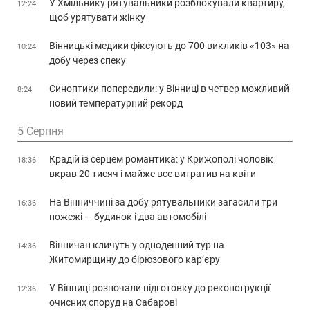
У Хмільнику рятувальники розблокували квартиру,
12:24
щоб урятувати жінку
Вінницькі медики фіксують до 700 викликів «103» на
10:24
добу через спеку
Синоптики попередили: у Вінниці в четвер можливий
8:24
новий температурний рекорд
5 Серпня
Крадій із серцем романтика: у Крижополі чоловік
18:36
вкрав 20 тисяч і майже все витратив на квіти
На Вінниччині за добу рятувальники загасили три
16:36
пожежі — будинок і два автомобілі
Вінничан кличуть у одноденний тур на
14:36
Житомирщину до бірюзового кар’єру
У Вінниці розпочали підготовку до реконструкції
12:36
очисних споруд на Сабарові