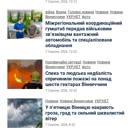
7 Серпня, 2026, 13:12
війна
Влада
Головні новини
Новини
Новини
Вінниччини
УКР.НЕТ
фото
Міжрегіональний координаційний
гумштаб передав військовим
зв’язківцям вантажний
автомобіль та спеціалізоване
обладнання
7 Серпня, 2026, 12:02
Надзвичайні ситуації
Новини
Новини
Вінниччини
УКР.НЕТ
фото
Спека та людська недбалість
спричинили пожежі на понад
шести гектарах Вінниччини
7 Серпня, 2026, 10:52
Новини
Новини Вінниччини
УКР.НЕТ
У п’ятницю Вінницю накриють
гроза, град та сильний шквалистий
вітер
7 Серпня, 2026, 8:32