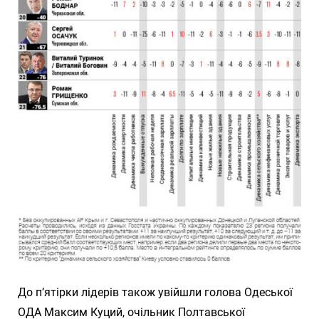
До п’ятірки лідерів також увійшли голова Одеської
ОДА Максим Куций, очільник Полтавської