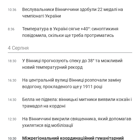
Веслувальники Вінниччини здобули 22 медалі на
10:36
чемпіонаті України
Температура в Україні сягне +40°: синоптикиня
8:36
повідомила, скільки ще треба протриматись
4 Серпня
У Вінниці прогнозують спеку до 38° та можливий
18:30
новий температурний рекорд
На центральній вулиці Вінниці розпочали заміну
16:30
водогону, прокладеного ще у 1911 році
Белла не підвела: вінницькі митники виявили кокаїн і
14:30
трамадол на кордоні
На Вінниччині викрили священника, який допомагав
12:30
ухилятися від мобілізації
Міжрегіональний координаційний гуманітарний
10:30