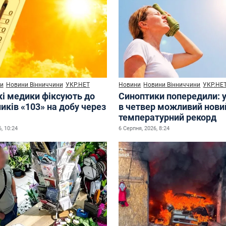
и
Новини Вінниччини
УКР.НЕТ
Новини
Новини Вінниччини
УКР.НЕ
кі медики фіксують до
Синоптики попередили: у
иків «103» на добу через
в четвер можливий нови
температурний рекорд
, 10:24
6 Серпня, 2026, 8:24