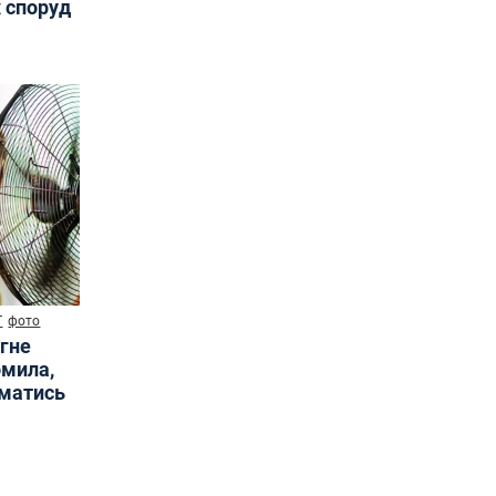
х споруд
Т
фото
ягне
омила,
иматись