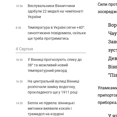
Сили про
Веслувальники Вінниччини
10:36
зосередж
здобули 22 медалі на чемпіонаті
України
Вор
Температура в Україні сягне +40°:
8:36
Чау
синоптикиня повідомила, скільки
ще треба протриматись
Зах
4 Серпня
зус
Дев
У Вінниці прогнозують спеку до
18:30
38° та можливий новий
Він
температурний рекорд
“Пі
На центральній вулиці Вінниці
16:30
розпочали заміну водогону,
Уламками
прокладеного ще у 1911 році
припорто
приборка
Белла не підвела: вінницькі
14:30
митники виявили кокаїн і
трамадол на кордоні
У н