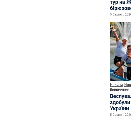
тур на 
бірюзово
5 Серпня, 2026
Новини
Нов
Вінниччини
Веслува
здобули 
України
5 Серпня, 2026