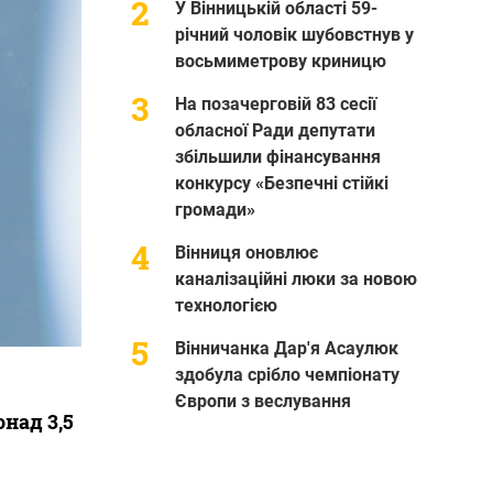
У Вінницькій області 59-
річний чоловік шубовстнув у
восьмиметрову криницю
На позачерговій 83 сесії
обласної Ради депутати
збільшили фінансування
конкурсу «Безпечні стійкі
громади»
Вінниця оновлює
каналізаційні люки за новою
технологією
Вінничанка Дар'я Асаулюк
здобула срібло чемпіонату
Європи з веслування
над 3,5