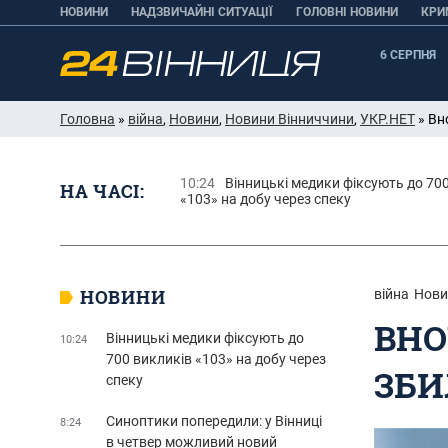
НОВИНИ
НАДЗВИЧАЙНІ СИТУАЦІЇ
ГОЛОВНІ НОВИНИ
КРИ
6 СЕРПНЯ
Головна
»
війна
,
Новини
,
Новини Вінниччини
,
УКР.НЕТ
» Вн
10:24
Вінницькі медики фіксують до 70
НА ЧАСІ:
«103» на добу через спеку
НОВИНИ
війна
Нови
ВНО
Вінницькі медики фіксують до
10:24
700 викликів «103» на добу через
ЗБИ
спеку
Синоптики попередили: у Вінниці
8:24
в четвер можливий новий