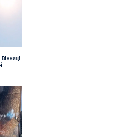
Т
 Вінниці
й