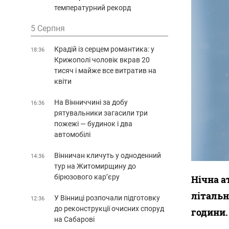
температурний рекорд
5 Серпня
Крадій із серцем романтика: у
18:36
Крижополі чоловік вкрав 20
тисяч і майже все витратив на
квіти
На Вінниччині за добу
16:36
рятувальники загасили три
пожежі — будинок і два
автомобілі
Вінничан кличуть у одноденний
14:36
тур на Житомирщину до
бірюзового кар’єру
Нічна а
літальн
У Вінниці розпочали підготовку
12:36
до реконструкції очисних споруд
години.
на Сабарові