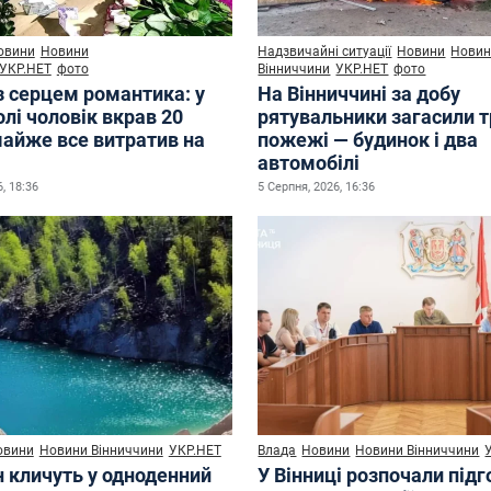
овини
Новини
Надзвичайні ситуації
Новини
Нови
УКР.НЕТ
фото
Вінниччини
УКР.НЕТ
фото
з серцем романтика: у
На Вінниччині за добу
лі чоловік вкрав 20
рятувальники загасили 
майже все витратив на
пожежі — будинок і два
автомобілі
, 18:36
5 Серпня, 2026, 16:36
овини
Новини Вінниччини
УКР.НЕТ
Влада
Новини
Новини Вінниччини
н кличуть у одноденний
У Вінниці розпочали під