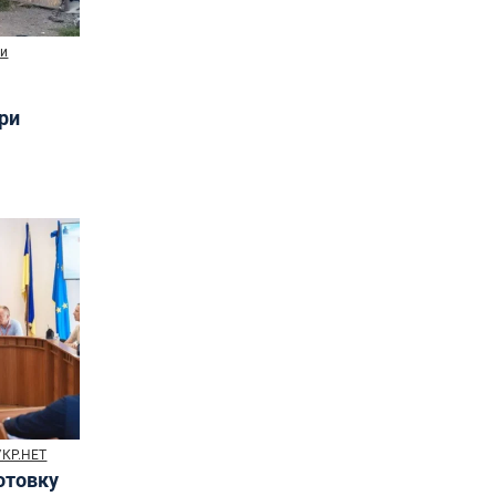
ни
три
УКР.НЕТ
готовку