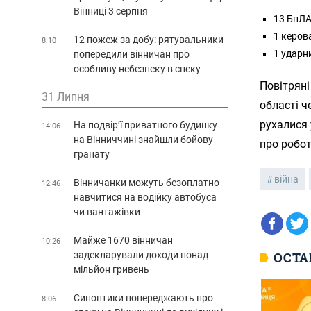
Вінниці 3 серпня
13 БпЛА
1 керова
12 пожеж за добу: рятувальники
8:10
1 ударн
попередили вінничан про
особливу небезпеку в спеку
Повітряні
31 Липня
області ч
рухалися
На подвір’ї приватного будинку
14:06
на Вінниччині знайшли бойову
про робот
гранату
війна
Вінничанки можуть безоплатно
12:46
навчитися на водійку автобуса
чи вантажівки
Майже 1670 вінничан
10:26
ОСТА
задекларували доходи понад
мільйон гривень
Синоптики попереджають про
8:06