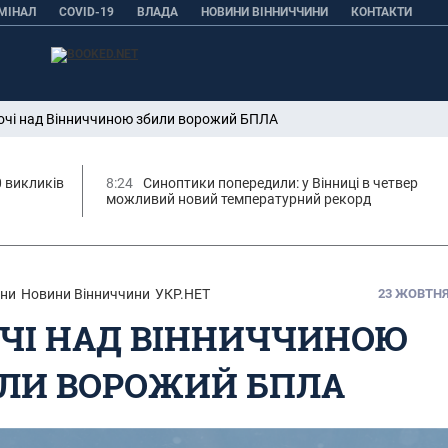
МІНАЛ
COVID-19
ВЛАДА
НОВИНИ ВІННИЧЧИНИ
КОНТАКТИ
очі над Вінниччиною збили ворожий БПЛА
0 викликів
8:24
Синоптики попередили: у Вінниці в четвер
можливий новий температурний рекорд
ни
Новини Вінниччини
УКР.НЕТ
23 ЖОВТНЯ,
ЧІ НАД ВІННИЧЧИНОЮ
ЛИ ВОРОЖИЙ БПЛА