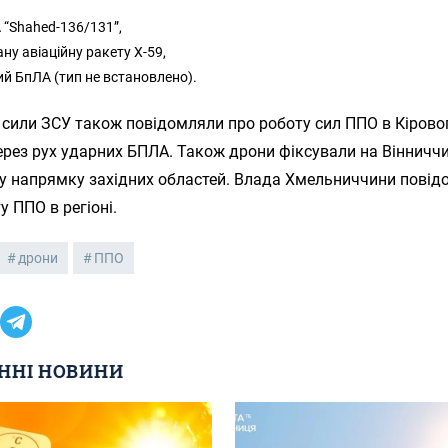
 “Shahed-136/131”,
ну авіаційну ракету Х-59,
ий БпЛА (тип не встановлено).
 сили ЗСУ також повідомляли про роботу сил ППО в Кірово
ерез рух ударних БПЛА. Також дрони фіксували на Вінниччи
 у напрямку західних областей. Влада Хмельниччини пові
у ППО в регіоні.
дрони
ППО
ННІ НОВИНИ