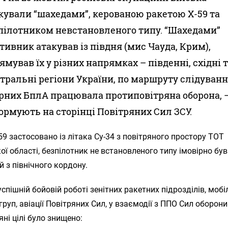
кували “шахедами”, керованою ракетою Х-59 та
пілотником невстановленого типу. “Шахедами”
тивник атакував із півдня (мис Чауда, Крим),
ямував їх у різних напрямках – південні, східні 
тральні регіони України, по маршруту слідуван
рних БплА працювала протиповітряна оборона, 
ормують на сторінці Повітряних Сил ЗСУ.
59 застосовано із літака Су-34 з повітряного простору ТОТ
ої області, безпілотник не встановленого типу імовірно був
 з північного кордону.
спішній бойовій роботі зенітних ракетних підрозділів, моб
груп, авіації Повітряних Сил, у взаємодії з ППО Сил оборони
ряні цілі було знищено: