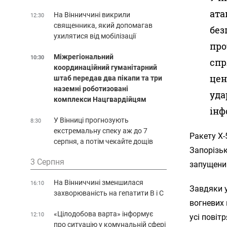
ата
На Вінниччині викрили
12:30
священника, який допомагав
без
ухилятися від мобілізації
про
Міжрегіональний
10:30
спр
координаційний гуманітарний
цен
штаб передав два пікапи та три
наземні роботизовані
уда
комплекси Нацгвардійцям
інф
У Вінниці прогнозують
8:30
екстремальну спеку аж до 7
Ракету Х-
серпня, а потім чекайте дощів
Запорізьк
3 Серпня
запущений
На Вінниччині зменшилася
16:10
Завдяки у
захворюваність на гепатити В і С
вогневих 
«Цілодобова варта» інформує
12:10
усі повіт
про ситуацію у комунальній сфері