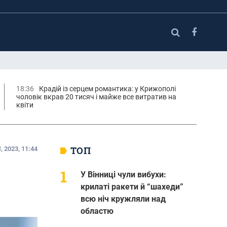
18:36
Крадій із серцем романтика: у Крижополі
чоловік вкрав 20 тисяч і майже все витратив на
квіти
ТОП
 2023, 11:44
У Вінниці чули вибухи:
крилаті ракети й “шахеди”
всю ніч кружляли над
областю