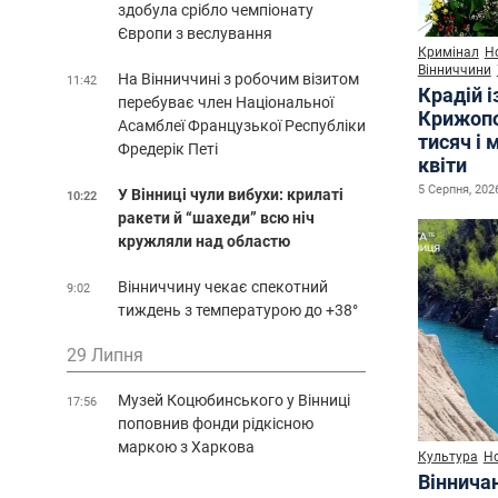
здобула срібло чемпіонату
Європи з веслування
Кримінал
Н
Вінниччини
На Вінниччині з робочим візитом
11:42
Крадій і
перебуває член Національної
Крижопо
Асамблеї Французької Республіки
тисяч і 
Фредерік Петі
квіти
5 Серпня, 2026
У Вінниці чули вибухи: крилаті
10:22
ракети й “шахеди” всю ніч
кружляли над областю
Вінниччину чекає спекотний
9:02
тиждень з температурою до +38°
29 Липня
Музей Коцюбинського у Вінниці
17:56
поповнив фонди рідкісною
маркою з Харкова
Культура
Н
Віннича