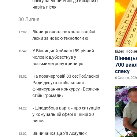
спеку на Вінниччині до вихідних і
навіть після
30 Липня
Вінниця оновлює каналізаційні
17:02
люки за новою технологією
У Вінницькій області 59-річний
Відео
Новин
15:42
чоловік шубовстнув у
Вінниць
восьмиметрову криницю
700 викл
спеку
На позачерговій 83 сесії обласної
15:02
6 Серпня, 2026
Ради депутати збільшили
фінансування конкурсу «Безпечні
стійкі громади»
«Цілодобова варта» про ситуацію
14:22
у комунальній сфері Вінниці 30
липня
Вінничанка Дар’я Асаулюк
13:02