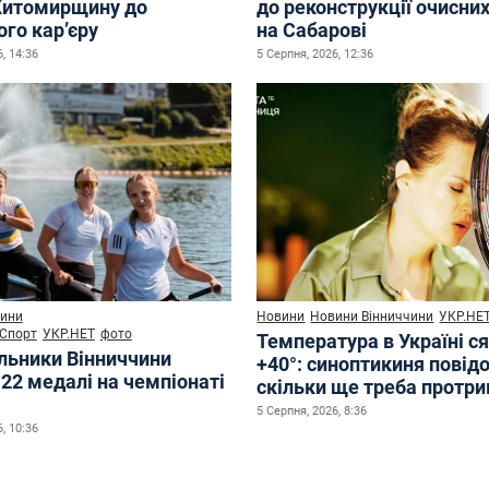
Житомирщину до
до реконструкції очисни
го кар’єру
на Сабарові
, 14:36
5 Серпня, 2026, 12:36
ини
Новини
Новини Вінниччини
УКР.НЕ
Спорт
УКР.НЕТ
фото
Температура в Україні с
льники Вінниччини
+40°: синоптикиня повід
22 медалі на чемпіонаті
скільки ще треба протр
5 Серпня, 2026, 8:36
, 10:36