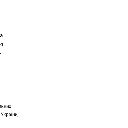
та
ня
–
ільних
 України,