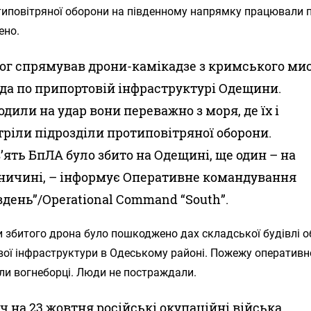
типовітряної оборони на південному напрямку працювали п
ено.
ог спрямував дрони-камікадзе з кримського ми
да по припортовій інфраструктурі Одещини.
одили на удар вони переважно з моря, де їх і
тріли підрозділи протиповітряної оборони.
’ять БпЛА було збито на Одещині, ще один – на
ничині, – інформує Оперативне командування
вдень”/Operational Command “South”.
 збитого дрона було пошкоджено дах складської будівлі о
вої інфраструктури в Одеському районі. Пожежу оперативн
ли вогнеборці. Люди не постраждали.
іч на 23 жовтня російські окупаційні війська