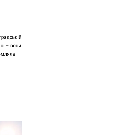
градській
ні – вони
домляла