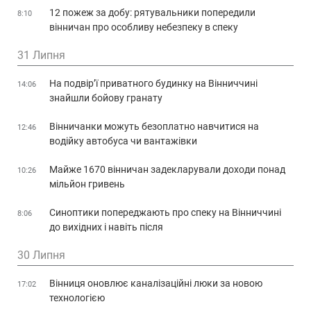
12 пожеж за добу: рятувальники попередили
8:10
вінничан про особливу небезпеку в спеку
31 Липня
На подвір’ї приватного будинку на Вінниччині
14:06
знайшли бойову гранату
Вінничанки можуть безоплатно навчитися на
12:46
водійку автобуса чи вантажівки
Майже 1670 вінничан задекларували доходи понад
10:26
мільйон гривень
Синоптики попереджають про спеку на Вінниччині
8:06
до вихідних і навіть після
30 Липня
Вінниця оновлює каналізаційні люки за новою
17:02
технологією