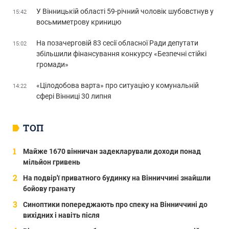
У Вінницькій області 59-річний чоловік шубовстнув у
15:42
восьмиметрову криницю
На позачерговій 83 сесії обласної Ради депутати
15:02
збільшили фінансування конкурсу «Безпечні стійкі
громади»
«Цілодобова варта» про ситуацію у комунальній
14:22
сфері Вінниці 30 липня
ТОП
Майже 1670 вінничан задекларували доходи понад
мільйон гривень
На подвір'ї приватного будинку на Вінниччині знайшли
бойову гранату
Синоптики попереджають про спеку на Вінниччині до
вихідних і навіть після