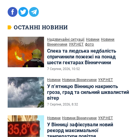
ОСТАННІ НОВИНИ
Надзвичайні ситуації
Новини
Новини
Вінниччини
УКР.НЕТ
фото
Спека та людська недбалість
спричинили пожежі на понад
шести гектарах Вінниччини
7 Серпня, 2026, 10:52
Новини
Новини Вінниччини
УКР.НЕТ
У п’ятницю Вінницю накриють
гроза, град та сильний шквалистий
вітер
7 Серпня, 2026, 8:32
Новини
Новини Вінниччини
УКР.НЕТ
У Вінниці зафіксували новий
рекорд максимальної
температури повітря