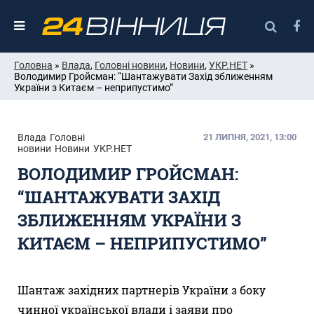
Головна
»
Влада
,
Головні новини
,
Новини
,
УКР.НЕТ
»
Володимир Гройсман: “Шантажувати Захід зближенням
України з Китаєм – неприпустимо”
Влада
Головні
21 ЛИПНЯ, 2021, 13:00
новини
Новини
УКР.НЕТ
ВОЛОДИМИР ГРОЙСМАН:
“ШАНТАЖУВАТИ ЗАХІД
ЗБЛИЖЕННЯМ УКРАЇНИ З
КИТАЄМ – НЕПРИПУСТИМО”
Шантаж західних партнерів України з боку
чинної української влади і заяви про