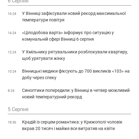
6 Серпня
У Вінниці зафіксували новий рекорд максимальної
16:24
температури повітря
«Цілодобова варта» інформує про ситуацію у
14:24
комунальній сфері Вінниці 6 серпня
У Хмільнику рятувальники розблокували квартиру,
12:24
щоб урятувати жінку
Вінницькі медики фіксують до 700 викликів «103» на
10:24
добу через спеку
Синоптики попередили: у Вінниці в четвер можливий
8:24
новий температурний рекорд
5 Серпня
Крадій із серцем романтика: у Крижополі чоловік
18:36
вкрав 20 тисяч і майже все витратив на квіти