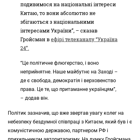
подивимося на національні інтереси
Китаю, то вони абсолютно не
збігаються з національними
інтересами України”, – сказав
Гройсман в
ефірі телеканалу “Україна
24”.
“Це політичне флюгерство, і воно
неприйнятне. Наше майбутнє на Заході –
де є свобода, демократія і верховенство
права. Це те, що притаманне українцям”,
– додав він.
Політик зазначив, що вже звертав увагу колег на
небезпеку бездумної співпраці з Китаєм, який був і є
комуністичною державою, партнером РФ і
прихильником авторитаризму. На думку Гройсмана,