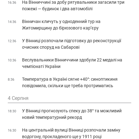
На Вінниччині за добу рятувальники загасили три
16:36
пожежі — будинок і два автомобілі
Вінничан кличуть у одноденний тур на
14:36
Житомирщину до бірюзового кар’єру
У Вінниці розпочали підготовку до реконструкції
12:36
очисних споруд на Сабарові
Веслувальники Вінниччини здобули 22 медалі на
10:36
чемпіонаті України
Температура в Україні сягне +40°: синоптикиня
8:36
повідомила, скільки ще треба протриматись
4 Серпня
У Вінниці прогнозують спеку до 38° та можливий
18:30
новий температурний рекорд
На центральній вулиці Вінниці розпочали заміну
16:30
водогону, прокладеного ще у 1911 році