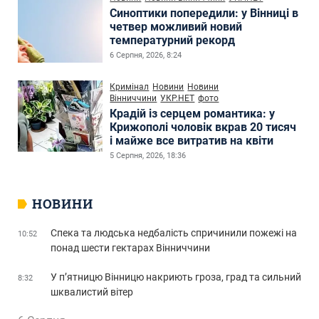
Синоптики попередили: у Вінниці в
четвер можливий новий
температурний рекорд
6 Серпня, 2026, 8:24
Кримінал
Новини
Новини
Вінниччини
УКР.НЕТ
фото
Крадій із серцем романтика: у
Крижополі чоловік вкрав 20 тисяч
і майже все витратив на квіти
5 Серпня, 2026, 18:36
НОВИНИ
Спека та людська недбалість спричинили пожежі на
10:52
понад шести гектарах Вінниччини
У п’ятницю Вінницю накриють гроза, град та сильний
8:32
шквалистий вітер