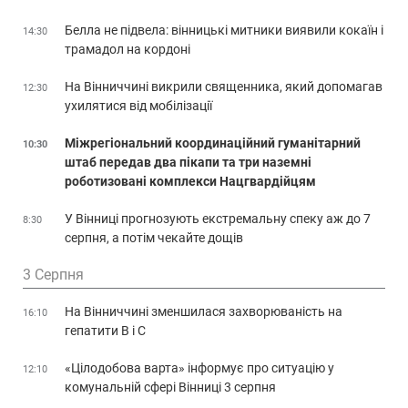
Белла не підвела: вінницькі митники виявили кокаїн і
14:30
трамадол на кордоні
На Вінниччині викрили священника, який допомагав
12:30
ухилятися від мобілізації
Міжрегіональний координаційний гуманітарний
10:30
штаб передав два пікапи та три наземні
роботизовані комплекси Нацгвардійцям
У Вінниці прогнозують екстремальну спеку аж до 7
8:30
серпня, а потім чекайте дощів
3 Серпня
На Вінниччині зменшилася захворюваність на
16:10
гепатити В і С
«Цілодобова варта» інформує про ситуацію у
12:10
комунальній сфері Вінниці 3 серпня