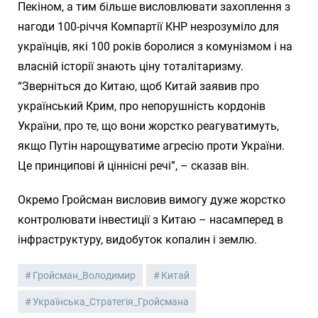
Пекіном, а тим більше висловлювати захоплення з
нагоди 100-річчя Компартії КНР незрозуміло для
українців, які 100 років боролися з комунізмом і на
власній історії знають ціну тоталітаризму.
“Зверніться до Китаю, щоб Китай заявив про
український Крим, про непорушність кордонів
України, про те, що вони жорстко реагуватимуть,
якщо Путін нарощуватиме агресію проти України.
Це принципові й ціннісні речі”, – сказав він.
Окремо Гройсман висловив вимогу дуже жорстко
контролювати інвестиції з Китаю – насамперед в
інфраструктуру, видобуток копалин і землю.
Гройсман_Володимир
Китай
Українська_Стратегія_Гройсмана