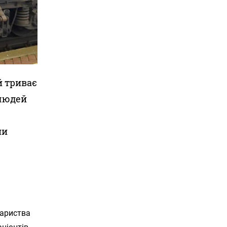
ій триває
 людей
ни
вариства