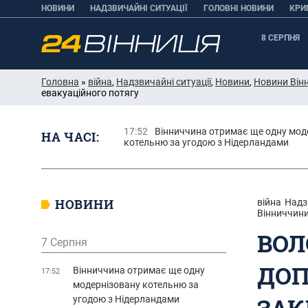
НОВИНИ
НАДЗВИЧАЙНІ СИТУАЦІЇ
ГОЛОВНІ НОВИНИ
КРИ
8 СЕРПНЯ
Головна
»
війна
,
Надзвичайні ситуації
,
Новини
,
Новини Він
евакуаційного потягу
17:52
Вінниччина отримає ще одну мод
НА ЧАСІ:
котельню за угодою з Нідерландами
НОВИНИ
війна
Надз
Вінниччин
ВОЛ
7 Серпня
ДОП
Вінниччина отримає ще одну
17:52
модернізовану котельню за
ЗАК
угодою з Нідерландами