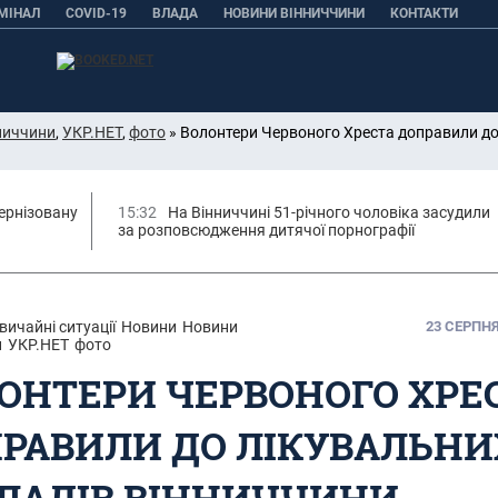
МІНАЛ
COVID-19
ВЛАДА
НОВИНИ ВІННИЧЧИНИ
КОНТАКТИ
ниччини
,
УКР.НЕТ
,
фото
» Волонтери Червоного Хреста доправили до 
ернізовану
15:32
На Вінниччині 51-річного чоловіка засудили
за розповсюдження дитячої порнографії
вичайні ситуації
Новини
Новини
23 СЕРПНЯ,
и
УКР.НЕТ
фото
ОНТЕРИ ЧЕРВОНОГО ХРЕ
РАВИЛИ ДО ЛІКУВАЛЬНИ
ЛАДІВ ВІННИЧЧИНИ