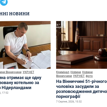
ННІ НОВИНИ
ини Вінниччини
УКР.НЕТ
Кримінал
Новини
Новини
Вінниччини
УКР.НЕТ
фото
ина отримає ще одну
На Вінниччині 51-річного
зовану котельню за
чоловіка засудили за
з Нідерландами
розповсюдження дитячо
, 17:52
порнографії
7 Серпня, 2026, 15:32