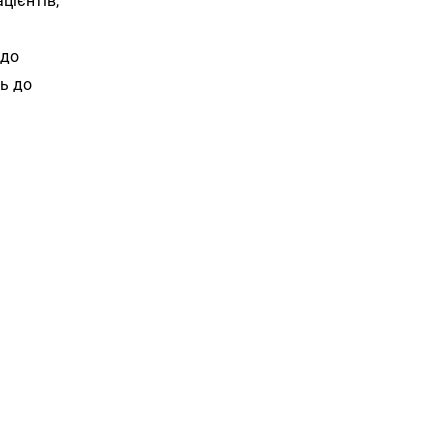
цієнтів,
 до
ть до