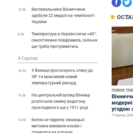
Веслувальники Вінниччини
10:36
здобули 22 медалі на чемпіонаті
ОСТА
України
Температура в Україні сягне +40°:
8:36
синоптикиня повідомила, скільки
ще треба протриматись
4 Серпня
У Вінниці прогнозують спеку до
18:30
38° та можливий новий
температурний рекорд
Новини
Нов
На центральній вулиці Вінниці
Вінничч
16:30
розпочали заміну водогону,
модерні
прокладеного ще у 1911 році
угодою 
7 Серпня, 2026
Белла не підвела: вінницькі
14:30
митники виявили кокаїн і
трамадол на кордоні