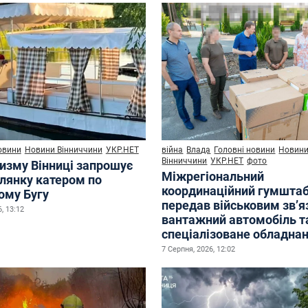
овини
Новини Вінниччини
УКР.НЕТ
війна
Влада
Головні новини
Новин
Вінниччини
УКР.НЕТ
фото
ризму Вінниці запрошує
Міжрегіональний
улянку катером по
координаційний гумшта
ому Бугу
передав військовим зв’
, 13:12
вантажний автомобіль т
спеціалізоване обладна
7 Серпня, 2026, 12:02