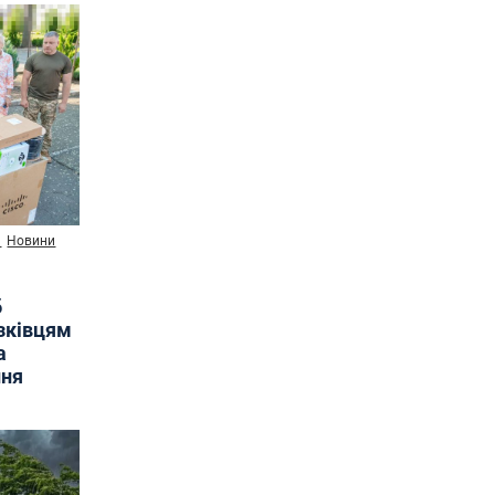
и
Новини
б
язківцям
а
ння