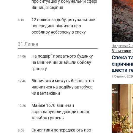
про ситуацію у комунальній сфері
Вінниці 3 серпня
12 пожеж за добу: рятувальники
8:10
попередили вінничан про
особливу небезпеку в спеку
31 Липня
Надзвичайні
Вінниччини
На подвір’ї приватного будинку
Спека т
14:06
на Вінниччині знайшли бойову
спричин
гранату
шести г
7 Серпня, 2026
Вінничанки можуть безоплатно
12:46
навчитися на водійку автобуса
чи вантажівки
Майже 1670 вінничан
10:26
задекларували доходи понад
мільйон гривень
Синоптики попереджають про
8:06