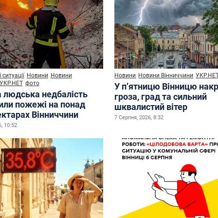
 ситуації
Новини
Новини
Новини
Новини Вінниччини
УКР.НЕ
УКР.НЕТ
фото
У п’ятницю Вінницю нак
а людська недбалість
гроза, град та сильний
или пожежі на понад
шквалистий вітер
ектарах Вінниччини
7 Серпня, 2026, 8:32
, 10:52