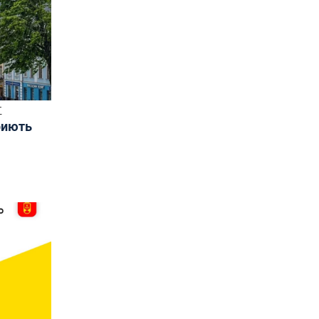
Т
риють