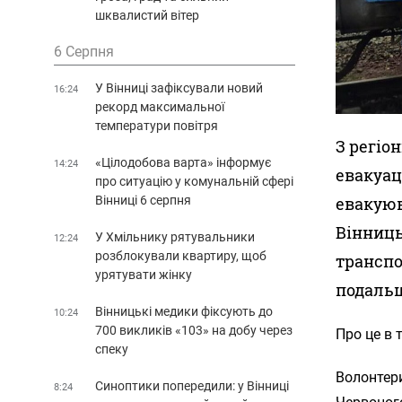
шквалистий вітер
6 Серпня
У Вінниці зафіксували новий
16:24
рекорд максимальної
температури повітря
З регіон
«Цілодобова варта» інформує
14:24
евакуац
про ситуацію у комунальній сфері
евакуюв
Вінниці 6 серпня
Вінниць
У Хмільнику рятувальники
12:24
розблокували квартиру, щоб
транспо
урятувати жінку
подальш
Вінницькі медики фіксують до
10:24
700 викликів «103» на добу через
Про це в 
спеку
Волонтер
Синоптики попередили: у Вінниці
8:24