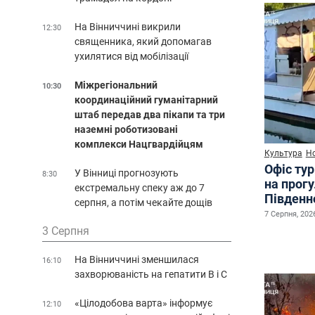
На Вінниччині викрили
12:30
священника, який допомагав
ухилятися від мобілізації
Міжрегіональний
10:30
координаційний гуманітарний
штаб передав два пікапи та три
наземні роботизовані
комплекси Нацгвардійцям
Культура
Н
Офіс ту
У Вінниці прогнозують
8:30
на прог
екстремальну спеку аж до 7
Південн
серпня, а потім чекайте дощів
7 Серпня, 2026
3 Серпня
На Вінниччині зменшилася
16:10
захворюваність на гепатити В і С
«Цілодобова варта» інформує
12:10