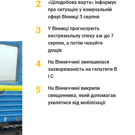
«Цілодобова варта» інформує
про ситуацію у комунальній
сфері Вінниці 3 серпня
У Вінниці прогнозують
екстремальну спеку аж до 7
серпня, а потім чекайте
дощів
На Вінниччині зменшилася
захворюваність на гепатити В
і С
На Вінниччині викрили
священника, який допомагав
ухилятися від мобілізації