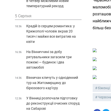
Червоног
в четвер можливий новий
температурний рекорд
маломобіл
розташова
5 Серпня
найближчо
Крадій із серцем романтика: у
18:36
більш без
Крижополі чоловік вкрав 20
тисяч і майже все витратив на
квіти
На Вінниччині за добу
16:36
рятувальники загасили три
пожежі — будинок і два
автомобілі
Вінничан кличуть у одноденний
14:36
тур на Житомирщину до
біженці
бірюзового кар’єру
Червон
У Вінниці розпочали підготовку
12:36
до реконструкції очисних споруд
на Сабарові