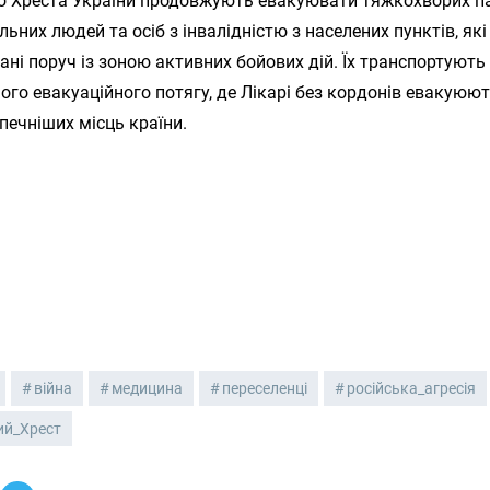
о Хреста України продовжують евакуювати тяжкохворих па
ьних людей та осіб з інвалідністю з населених пунктів, які
ні поруч із зоною активних бойових дій. Їх транспортують
го евакуаційного потягу, де Лікарі без кордонів евакуюю
печніших місць країни.
війна
медицина
переселенці
російська_агресія
ий_Хрест