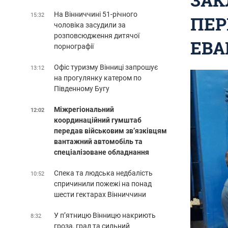
На Вінниччині 51-річного
15:32
ПЕР
чоловіка засудили за
розповсюдження дитячої
ЕВА
порнографії
Офіс туризму Вінниці запрошує
13:12
на прогулянку катером по
Південному Бугу
Міжрегіональний
12:02
координаційний гумштаб
передав військовим зв’язківцям
вантажний автомобіль та
спеціалізоване обладнання
Спека та людська недбалість
10:52
спричинили пожежі на понад
шести гектарах Вінниччини
У п’ятницю Вінницю накриють
8:32
гроза, град та сильний