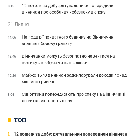
12 пожеж за добу: рятувальники попередили
8:10
вінничан про особливу небезпеку в спеку
31 Липня
На подвір’ї приватного будинку на Вінниччині
14:06
знайшли бойову гранату
Вінничанки можуть безоплатно навчитися на
12:46
водійку автобуса чи вантажівки
Майже 1670 вінничан задекларували доходи понад
10:26
мільйон гривень
Синоптики попереджають про спеку на Вінниччині
8:06
до вихідних і навіть після
ТОП
12 пожеж за добу: рятувальники попередили вінничан