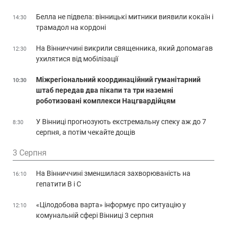
Белла не підвела: вінницькі митники виявили кокаїн і
14:30
трамадол на кордоні
На Вінниччині викрили священника, який допомагав
12:30
ухилятися від мобілізації
Міжрегіональний координаційний гуманітарний
10:30
штаб передав два пікапи та три наземні
роботизовані комплекси Нацгвардійцям
У Вінниці прогнозують екстремальну спеку аж до 7
8:30
серпня, а потім чекайте дощів
3 Серпня
На Вінниччині зменшилася захворюваність на
16:10
гепатити В і С
«Цілодобова варта» інформує про ситуацію у
12:10
комунальній сфері Вінниці 3 серпня