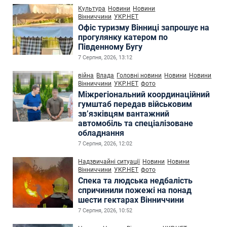
Культура
Новини
Новини
Вінниччини
УКР.НЕТ
Офіс туризму Вінниці запрошує на
прогулянку катером по
Південному Бугу
7 Серпня, 2026, 13:12
війна
Влада
Головні новини
Новини
Новини
Вінниччини
УКР.НЕТ
фото
Міжрегіональний координаційний
гумштаб передав військовим
зв’язківцям вантажний
автомобіль та спеціалізоване
обладнання
7 Серпня, 2026, 12:02
Надзвичайні ситуації
Новини
Новини
Вінниччини
УКР.НЕТ
фото
Спека та людська недбалість
спричинили пожежі на понад
шести гектарах Вінниччини
7 Серпня, 2026, 10:52