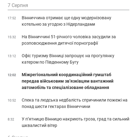
7 Серпня
Вінниччина отримає ще одну модернізовану
17:52
котельню за угодою з Нідерландами
На Вінниччині 51-річного чоловіка засудили за
15:32
розповсюдження дитячої порнографії
Офіс туризму Вінниці запрошує на прогулянку
13:12
катером по Південному Бугу
Міжрегіональний координаційний гумштаб
12:02
передав військовим зв’язківцям вантажний
автомобіль та спеціалізоване обладнання
Спека та людська недбалість спричинили пожежі на
10:52
понад шести гектарах Вінниччини
У п’ятницю Вінницю накриють гроза, град та сильний
8:32
шквалистий вітер