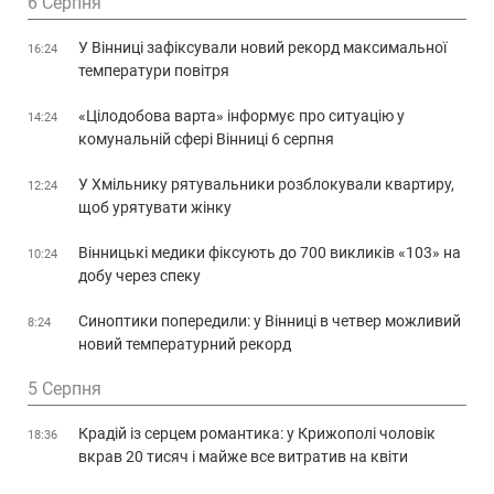
6 Серпня
У Вінниці зафіксували новий рекорд максимальної
16:24
температури повітря
«Цілодобова варта» інформує про ситуацію у
14:24
комунальній сфері Вінниці 6 серпня
У Хмільнику рятувальники розблокували квартиру,
12:24
щоб урятувати жінку
Вінницькі медики фіксують до 700 викликів «103» на
10:24
добу через спеку
Синоптики попередили: у Вінниці в четвер можливий
8:24
новий температурний рекорд
5 Серпня
Крадій із серцем романтика: у Крижополі чоловік
18:36
вкрав 20 тисяч і майже все витратив на квіти