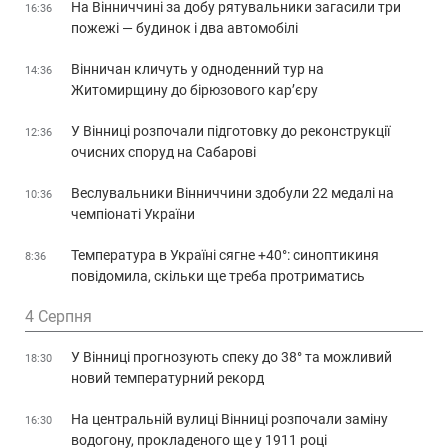
На Вінниччині за добу рятувальники загасили три
16:36
пожежі — будинок і два автомобілі
Вінничан кличуть у одноденний тур на
14:36
Житомирщину до бірюзового кар’єру
У Вінниці розпочали підготовку до реконструкції
12:36
очисних споруд на Сабарові
Веслувальники Вінниччини здобули 22 медалі на
10:36
чемпіонаті України
Температура в Україні сягне +40°: синоптикиня
8:36
повідомила, скільки ще треба протриматись
4 Серпня
У Вінниці прогнозують спеку до 38° та можливий
18:30
новий температурний рекорд
На центральній вулиці Вінниці розпочали заміну
16:30
водогону, прокладеного ще у 1911 році