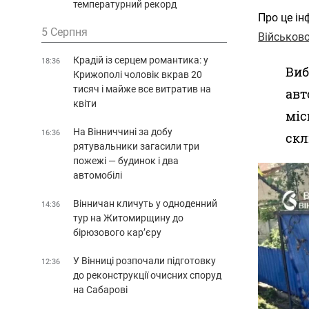
температурний рекорд
Про це і
5 Серпня
Військово
Крадій із серцем романтика: у
18:36
Виб
Крижополі чоловік вкрав 20
тисяч і майже все витратив на
авт
квіти
міс
На Вінниччині за добу
16:36
скл
рятувальники загасили три
пожежі — будинок і два
автомобілі
Вінничан кличуть у одноденний
14:36
тур на Житомирщину до
бірюзового кар’єру
У Вінниці розпочали підготовку
12:36
до реконструкції очисних споруд
на Сабарові