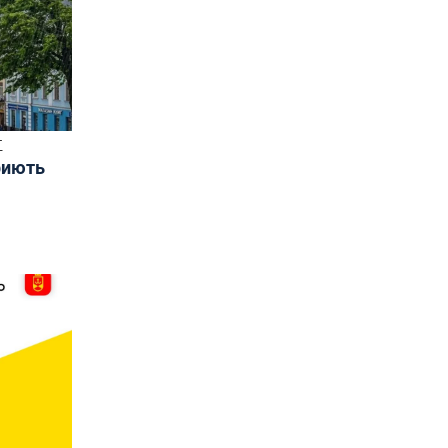
Т
риють