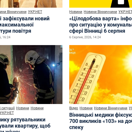
ини Вінниччини
УКР.НЕТ
Новини
Новини Вінниччини
УКР.НЕ
і зафіксували новий
«Цілодобова варта» інф
максимальної
про ситуацію у комуналь
тури повітря
сфері Вінниці 6 серпня
, 16:24
6 Серпня, 2026, 14:24
 ситуації
Новини
Новини
Відео
Новини
Новини Вінниччини
У
УКР.НЕТ
Вінницькі медики фіксу
нику рятувальники
700 викликів «103» на до
ували квартиру, щоб
спеку
ти жінку