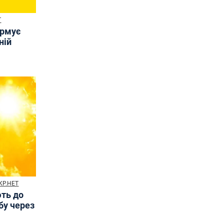
Т
ормує
ній
КР.НЕТ
ють до
бу через