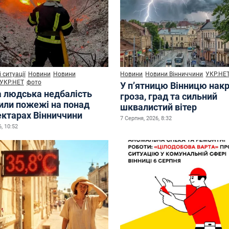
 ситуації
Новини
Новини
Новини
Новини Вінниччини
УКР.НЕ
УКР.НЕТ
фото
У п’ятницю Вінницю нак
а людська недбалість
гроза, град та сильний
или пожежі на понад
шквалистий вітер
ектарах Вінниччини
7 Серпня, 2026, 8:32
, 10:52