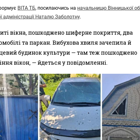
нформує
ВІТА ТБ
, посилаючись на
начальницю Вінницької об
ї адміністрації Наталю Заболотну
.
иті вікна, пошкоджено шиферне покриття, два
омобілі та паркан. Вибухова хвиля зачепила й
цевий будинок культури — там теж пошкоджено
іння вікон, — йдеться у повідомленні.