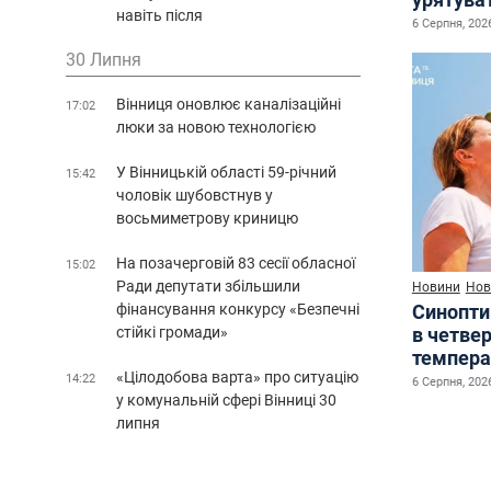
навіть після
6 Серпня, 2026
30 Липня
Вінниця оновлює каналізаційні
17:02
люки за новою технологією
У Вінницькій області 59-річний
15:42
чоловік шубовстнув у
восьмиметрову криницю
На позачерговій 83 сесії обласної
15:02
Ради депутати збільшили
Новини
Нов
фінансування конкурсу «Безпечні
Синопти
стійкі громади»
в четве
темпера
«Цілодобова варта» про ситуацію
14:22
6 Серпня, 2026
у комунальній сфері Вінниці 30
липня