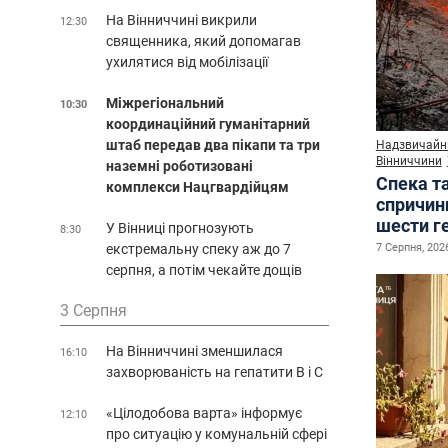
На Вінниччині викрили
12:30
священника, який допомагав
ухилятися від мобілізації
Міжрегіональний
10:30
координаційний гуманітарний
штаб передав два пікапи та три
Надзвичайні
Вінниччини
наземні роботизовані
Спека т
комплекси Нацгвардійцям
спричин
шести г
У Вінниці прогнозують
8:30
екстремальну спеку аж до 7
7 Серпня, 2026
серпня, а потім чекайте дощів
3 Серпня
На Вінниччині зменшилася
16:10
захворюваність на гепатити В і С
«Цілодобова варта» інформує
12:10
про ситуацію у комунальній сфері