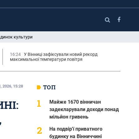
удинок культури
16:24
У Вінниці зафіксували новий рекорд
максимальної температури повітря
ТОП
 2026, 15:28
НІ:
Майже 1670 вінничан
задекларували доходи понад
,
мільйон гривень
На подвір'ї приватного
будинку на Вінниччині