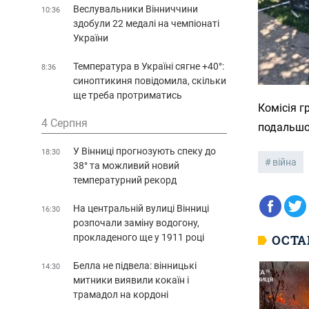
Веслувальники Вінниччини
10:36
здобули 22 медалі на чемпіонаті
України
Температура в Україні сягне +40°:
8:36
синоптикиня повідомила, скільки
ще треба протриматись
Комісія 
4 Серпня
подальшо
У Вінниці прогнозують спеку до
18:30
війна
38° та можливий новий
температурний рекорд
На центральній вулиці Вінниці
16:30
розпочали заміну водогону,
прокладеного ще у 1911 році
ОСТА
Белла не підвела: вінницькі
14:30
митники виявили кокаїн і
трамадол на кордоні