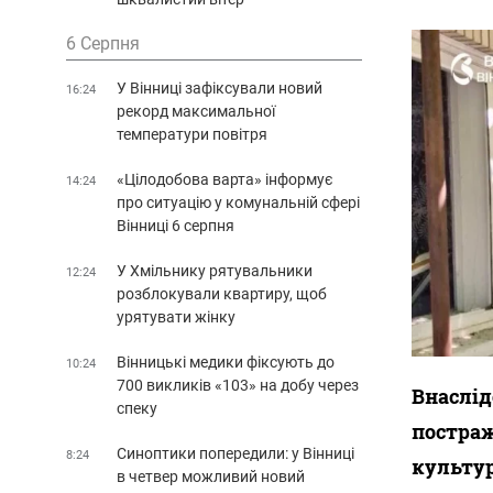
6 Серпня
У Вінниці зафіксували новий
16:24
рекорд максимальної
температури повітря
«Цілодобова варта» інформує
14:24
про ситуацію у комунальній сфері
Вінниці 6 серпня
У Хмільнику рятувальники
12:24
розблокували квартиру, щоб
урятувати жінку
Вінницькі медики фіксують до
10:24
700 викликів «103» на добу через
Внаслід
спеку
постраж
Синоптики попередили: у Вінниці
8:24
культур
в четвер можливий новий