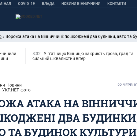
МІНАЛ
COVID-19
ВЛАДА
НОВИНИ ВІННИЧЧИНИ
КОНТАКТИ
о
» Ворожа атака на Вінниччині: пошкоджені два будинки, авто та б
ричинили
8:32
У п’ятницю Вінницю накриють гроза, град та
чини
сильний шквалистий вітер
ни
Новини
22 ЧЕРВНЯ,
и
УКР.НЕТ
фото
ОЖА АТАКА НА ВІННИЧЧИ
КОДЖЕНІ ДВА БУДИНКИ
О ТА БУДИНОК КУЛЬТУРИ