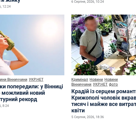
6 Серпня, 2026, 10:24
, 12:24
ини Вінниччини
УКР.НЕТ
Кримінал
Новини
Новини
Вінниччини
УКР.НЕТ
фото
ки попередили: у Вінниці
Крадій із серцем романт
р можливий новий
Крижополі чоловік вкрав
турний рекорд
тисяч і майже все витра
, 8:24
квіти
5 Серпня, 2026, 18:36