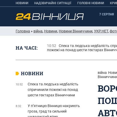
НОВИНИ
НАДЗВИЧАЙНІ СИТУАЦІЇ
ГОЛОВНІ НОВИНИ
КРИ
7 СЕРПНЯ
Головна
»
війна
,
Новини
,
Новини Вінниччини
,
УКР.НЕТ
,
фот
10:52
Спека та людська недбалість сп
НА ЧАСІ:
пожежі на понад шести гектарах Віннич
НОВИНИ
війна
Нови
Вінниччин
Спека та людська недбалість
ВОР
10:52
спричинили пожежі на понад
шести гектарах Вінниччини
ПОШ
У п’ятницю Вінницю накриють
8:32
АВТ
гроза, град та сильний
шквалистий вітер