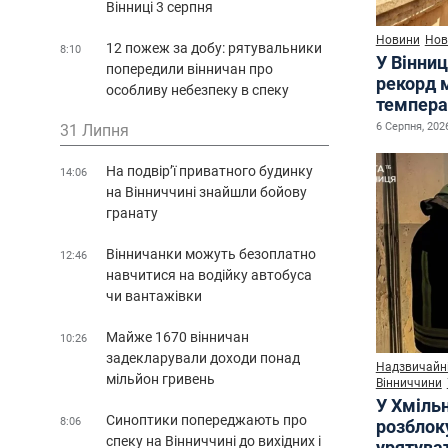
Вінниці 3 серпня
Новини
Нов
12 пожеж за добу: рятувальники
8:10
У Вінниц
попередили вінничан про
рекорд 
особливу небезпеку в спеку
темпера
6 Серпня, 2026
31 Липня
На подвір’ї приватного будинку
14:06
на Вінниччині знайшли бойову
гранату
Вінничанки можуть безоплатно
12:46
навчитися на водійку автобуса
чи вантажівки
Майже 1670 вінничан
10:26
задекларували доходи понад
Надзвичайні
мільйон гривень
Вінниччини
У Хміль
Синоптики попереджають про
8:06
розблок
спеку на Вінниччині до вихідних і
урятува