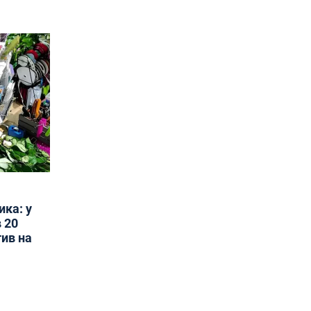
ика: у
 20
тив на