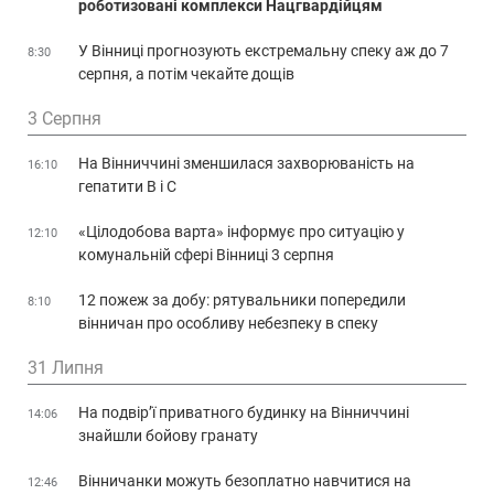
роботизовані комплекси Нацгвардійцям
У Вінниці прогнозують екстремальну спеку аж до 7
8:30
серпня, а потім чекайте дощів
3 Серпня
На Вінниччині зменшилася захворюваність на
16:10
гепатити В і С
«Цілодобова варта» інформує про ситуацію у
12:10
комунальній сфері Вінниці 3 серпня
12 пожеж за добу: рятувальники попередили
8:10
вінничан про особливу небезпеку в спеку
31 Липня
На подвір’ї приватного будинку на Вінниччині
14:06
знайшли бойову гранату
Вінничанки можуть безоплатно навчитися на
12:46