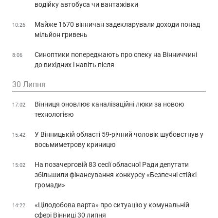
водійку автобуса чи вантажівки
Майже 1670 вінничан задекларували доходи понад
10:26
мільйон гривень
Синоптики попереджають про спеку на Вінниччині
8:06
до вихідних і навіть після
30 Липня
Вінниця оновлює каналізаційні люки за новою
17:02
технологією
У Вінницькій області 59-річний чоловік шубовстнув у
15:42
восьмиметрову криницю
На позачерговій 83 сесії обласної Ради депутати
15:02
збільшили фінансування конкурсу «Безпечні стійкі
громади»
«Цілодобова варта» про ситуацію у комунальній
14:22
сфері Вінниці 30 липня