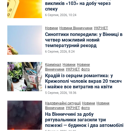
викликів «103» на добу через
спеку
6 Серпня, 2026, 10:24
Новини
Новини Вінниччини
УКР.НЕТ
Синоптики попередили: у Вінниці в
четвер можливий новий
температурний рекорд
6 Серпня, 2026, 8:24
Кримінал
Новини
Новини
Вінниччини
УКР.НЕТ
фото
Крадій із серцем романтика: у
Крижополі чоловік вкрав 20 тисяч
і майже все витратив на квіти
5 Серпня, 2026, 18:36
Надзвичайні ситуації
Новини
Новини
Вінниччини
УКР.НЕТ
фото
На Вінниччині за добу
рятувальники загасили три
пожежі — будинок і два автомобілі