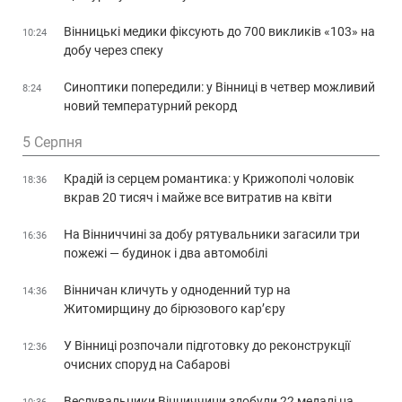
Вінницькі медики фіксують до 700 викликів «103» на
10:24
добу через спеку
Синоптики попередили: у Вінниці в четвер можливий
8:24
новий температурний рекорд
5 Серпня
Крадій із серцем романтика: у Крижополі чоловік
18:36
вкрав 20 тисяч і майже все витратив на квіти
На Вінниччині за добу рятувальники загасили три
16:36
пожежі — будинок і два автомобілі
Вінничан кличуть у одноденний тур на
14:36
Житомирщину до бірюзового кар’єру
У Вінниці розпочали підготовку до реконструкції
12:36
очисних споруд на Сабарові
Веслувальники Вінниччини здобули 22 медалі на