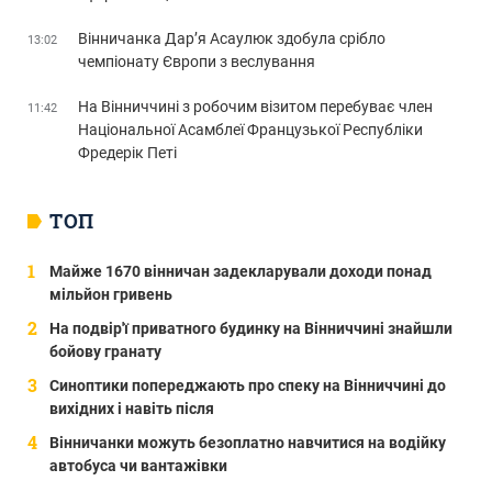
Вінничанка Дар’я Асаулюк здобула срібло
13:02
чемпіонату Європи з веслування
На Вінниччині з робочим візитом перебуває член
11:42
Національної Асамблеї Французької Республіки
Фредерік Петі
ТОП
Майже 1670 вінничан задекларували доходи понад
мільйон гривень
На подвір'ї приватного будинку на Вінниччині знайшли
бойову гранату
Синоптики попереджають про спеку на Вінниччині до
вихідних і навіть після
Вінничанки можуть безоплатно навчитися на водійку
автобуса чи вантажівки