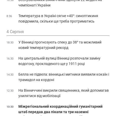
10:36
чемпіонаті України
Температура в Україні сягне +40°: синоптикиня
8:36
повідомила, скільки ще треба протриматись
4 Серпня
У Вінниці прогнозують спеку до 38° та можливий
18:30
новий температурний рекорд
На центральній вулиці Вінниці розпочали заміну
16:30
водогону, прокладеного ще у 1911 році
Белла не підвела: вінницькі митники виявили кокаїн і
14:30
трамадол на кордоні
На Вінниччині викрили священника, який допомагав
12:30
ухилятися від мобілізації
Міжрегіональний координаційний гуманітарний
10:30
штаб передав два пікапи та три наземні