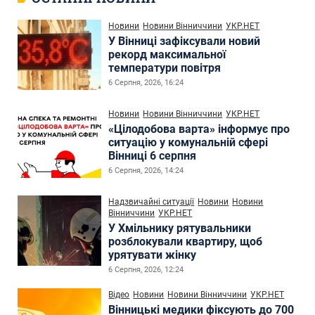
Новини
Новини Вінниччини
УКР.НЕТ
У Вінниці зафіксували новий
рекорд максимальної
температури повітря
6 Серпня, 2026, 16:24
Новини
Новини Вінниччини
УКР.НЕТ
«Цілодобова варта» інформує про
ситуацію у комунальній сфері
Вінниці 6 серпня
6 Серпня, 2026, 14:24
Надзвичайні ситуації
Новини
Новини
Вінниччини
УКР.НЕТ
У Хмільнику рятувальники
розблокували квартиру, щоб
урятувати жінку
6 Серпня, 2026, 12:24
Відео
Новини
Новини Вінниччини
УКР.НЕТ
Вінницькі медики фіксують до 700