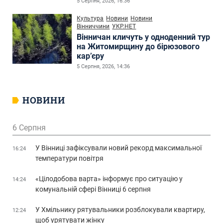
5 Серпня, 2026, 16:36
Культура
Новини
Новини
Вінниччини
УКР.НЕТ
Вінничан кличуть у одноденний тур
на Житомирщину до бірюзового
кар’єру
5 Серпня, 2026, 14:36
НОВИНИ
6 Серпня
У Вінниці зафіксували новий рекорд максимальної
16:24
температури повітря
«Цілодобова варта» інформує про ситуацію у
14:24
комунальній сфері Вінниці 6 серпня
У Хмільнику рятувальники розблокували квартиру,
12:24
щоб урятувати жінку