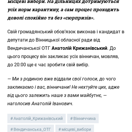
місцеві вибори. На дільницях дотримуються
усіх норм карантину, а сам процес проходить
доволі спокійно та без «сюрпризів».
Свій громадянський обов’язок виконав і кандидат в
депутати до Вінницької обласної ради від
Вендичанської ОТГ
Анатолій Крижанівський
. До
цього процесу він закликає усіх вінничан, мовляв,
до 20:00 ще є час зробити свій вибір.
— Ми з родиною вже віддали свої голоси, до чого
закликаємо і вас, вінничани! Не нехтуйте цих, адже
від цього залежить наше з вами майбутнє, —
наголосив Анатолій Іванович.
Анатолій_Крижанівський
Вінниччина
Вендичанська_ОТГ
місцеві_вибори