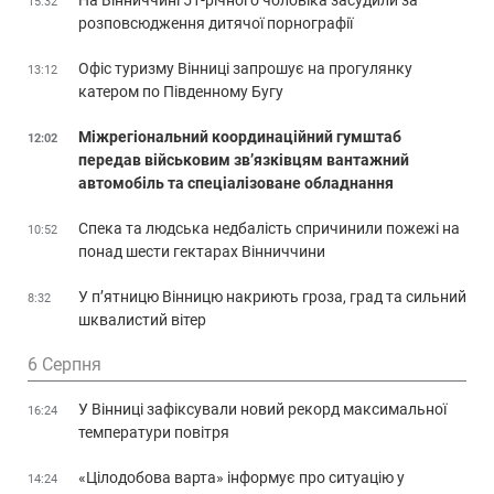
На Вінниччині 51-річного чоловіка засудили за
15:32
розповсюдження дитячої порнографії
Офіс туризму Вінниці запрошує на прогулянку
13:12
катером по Південному Бугу
Міжрегіональний координаційний гумштаб
12:02
передав військовим зв’язківцям вантажний
автомобіль та спеціалізоване обладнання
Спека та людська недбалість спричинили пожежі на
10:52
понад шести гектарах Вінниччини
У п’ятницю Вінницю накриють гроза, град та сильний
8:32
шквалистий вітер
6 Серпня
У Вінниці зафіксували новий рекорд максимальної
16:24
температури повітря
«Цілодобова варта» інформує про ситуацію у
14:24