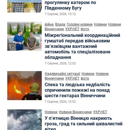
прогулянку катером по
Південному Бугу
7 Серпня, 2026, 13:12
війна
Влада
Головні новини
Новини
Новини
Вінниччини
УКР.НЕТ
фото
Міжрегіональний координаційний
гумштаб передав військовим
зв’язківцям вантажний
автомобіль та спеціалізоване
обладнання
7 Серпня, 2026, 12:02
Надзвичайні ситуації
Новини
Новини
Вінниччини
УКР.НЕТ
фото
Спека та людська недбалість
спричинили пожежі на понад
шести гектарах Вінниччини
7 Серпня, 2026, 10:52
Новини
Новини Вінниччини
УКР.НЕТ
У п’ятницю Вінницю накриють
гроза, град та сильний шквалистий
вітер