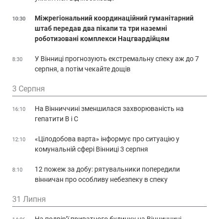
Міжрегіональний координаційний гуманітарний
10:30
штаб передав два пікапи та три наземні
роботизовані комплекси Нацгвардійцям
У Вінниці прогнозують екстремальну спеку аж до 7
8:30
серпня, а потім чекайте дощів
3 Серпня
На Вінниччині зменшилася захворюваність на
16:10
гепатити В і С
«Цілодобова варта» інформує про ситуацію у
12:10
комунальній сфері Вінниці 3 серпня
12 пожеж за добу: рятувальники попередили
8:10
вінничан про особливу небезпеку в спеку
31 Липня