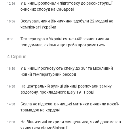
У Вінниці розпочали підготовку до реконструкції
12:36
очисних споруд на Сабарові
Веслувальники Вінниччини здобули 22 медалі на
10:36
чемпіонаті України
Температура в Україні сягне +40°: синоптикиня
8:36
повідомила, скільки ще треба протриматись
4 Серпня
У Вінниці прогнозують спеку до 38° та можливий
18:30
новий температурний рекорд
На центральній вулиці Вінниці розпочали заміну
16:30
водогону, прокладеного ще у 1911 році
Белла не підвела: вінницькі митники виявили кокаїн і
14:30
трамадол на кордоні
На Вінниччині викрили священника, який допомагав
12:30
ухилятися від мобілізації