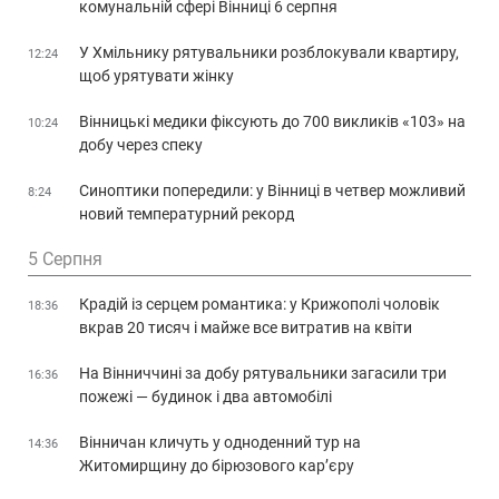
комунальній сфері Вінниці 6 серпня
У Хмільнику рятувальники розблокували квартиру,
12:24
щоб урятувати жінку
Вінницькі медики фіксують до 700 викликів «103» на
10:24
добу через спеку
Синоптики попередили: у Вінниці в четвер можливий
8:24
новий температурний рекорд
5 Серпня
Крадій із серцем романтика: у Крижополі чоловік
18:36
вкрав 20 тисяч і майже все витратив на квіти
На Вінниччині за добу рятувальники загасили три
16:36
пожежі — будинок і два автомобілі
Вінничан кличуть у одноденний тур на
14:36
Житомирщину до бірюзового кар’єру