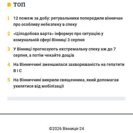
ТОП
12 пожеж за добу: рятувальники попередили вінничан
про особливу небезпеку в спеку
«Цілодобова варта» інформує про ситуацію у
комунальній сфері Вінниці 3 серпня
У Вінниці прогнозують екстремальну спеку аж до 7
серпня, а потім чекайте дощів
На Вінниччині зменшилася захворюваність на гепатити
В і С
На Вінниччині викрили священника, який допомагав
ухилятися від мобілізації
©2026 Вінниця-24