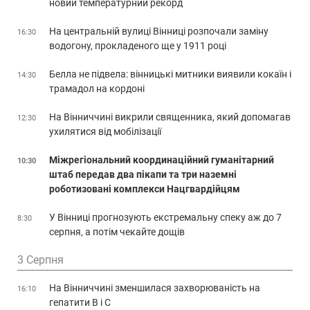
новий температурний рекорд
На центральній вулиці Вінниці розпочали заміну
16:30
водогону, прокладеного ще у 1911 році
Белла не підвела: вінницькі митники виявили кокаїн і
14:30
трамадол на кордоні
На Вінниччині викрили священника, який допомагав
12:30
ухилятися від мобілізації
Міжрегіональний координаційний гуманітарний
10:30
штаб передав два пікапи та три наземні
роботизовані комплекси Нацгвардійцям
У Вінниці прогнозують екстремальну спеку аж до 7
8:30
серпня, а потім чекайте дощів
3 Серпня
На Вінниччині зменшилася захворюваність на
16:10
гепатити В і С