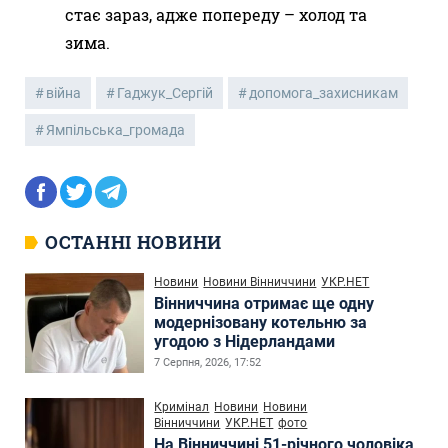
стає зараз, адже попереду – холод та
зима.
війна
Гаджук_Сергій
допомога_захисникам
Ямпільська_громада
ОСТАННІ НОВИНИ
Новини
Новини Вінниччини
УКР.НЕТ
Вінниччина отримає ще одну
модернізовану котельню за
угодою з Нідерландами
7 Серпня, 2026, 17:52
Кримінал
Новини
Новини
Вінниччини
УКР.НЕТ
фото
На Вінниччині 51-річного чоловіка