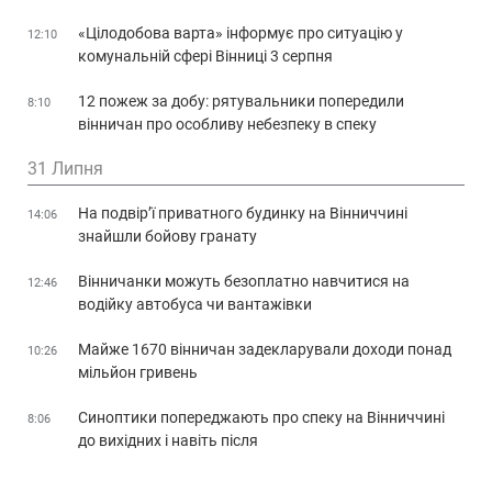
«Цілодобова варта» інформує про ситуацію у
12:10
комунальній сфері Вінниці 3 серпня
12 пожеж за добу: рятувальники попередили
8:10
вінничан про особливу небезпеку в спеку
31 Липня
На подвір’ї приватного будинку на Вінниччині
14:06
знайшли бойову гранату
Вінничанки можуть безоплатно навчитися на
12:46
водійку автобуса чи вантажівки
Майже 1670 вінничан задекларували доходи понад
10:26
мільйон гривень
Синоптики попереджають про спеку на Вінниччині
8:06
до вихідних і навіть після