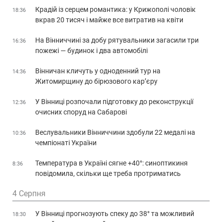
Крадій із серцем романтика: у Крижополі чоловік
18:36
вкрав 20 тисяч і майже все витратив на квіти
На Вінниччині за добу рятувальники загасили три
16:36
пожежі — будинок і два автомобілі
Вінничан кличуть у одноденний тур на
14:36
Житомирщину до бірюзового кар’єру
У Вінниці розпочали підготовку до реконструкції
12:36
очисних споруд на Сабарові
Веслувальники Вінниччини здобули 22 медалі на
10:36
чемпіонаті України
Температура в Україні сягне +40°: синоптикиня
8:36
повідомила, скільки ще треба протриматись
4 Серпня
У Вінниці прогнозують спеку до 38° та можливий
18:30