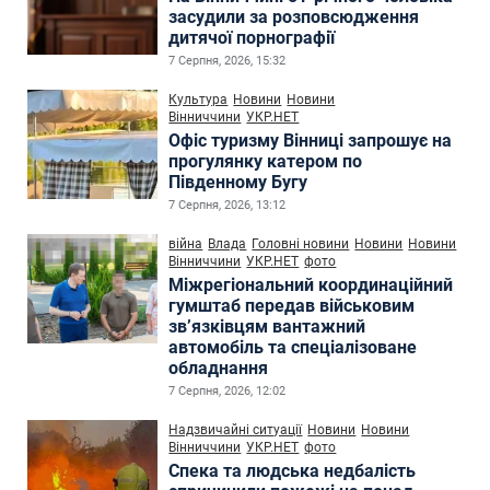
засудили за розповсюдження
дитячої порнографії
7 Серпня, 2026, 15:32
Культура
Новини
Новини
Вінниччини
УКР.НЕТ
Офіс туризму Вінниці запрошує на
прогулянку катером по
Південному Бугу
7 Серпня, 2026, 13:12
війна
Влада
Головні новини
Новини
Новини
Вінниччини
УКР.НЕТ
фото
Міжрегіональний координаційний
гумштаб передав військовим
зв’язківцям вантажний
автомобіль та спеціалізоване
обладнання
7 Серпня, 2026, 12:02
Надзвичайні ситуації
Новини
Новини
Вінниччини
УКР.НЕТ
фото
Спека та людська недбалість