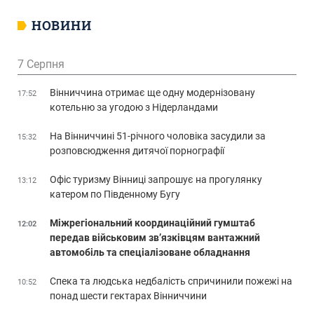
НОВИНИ
7 Серпня
Вінниччина отримає ще одну модернізовану
17:52
котельню за угодою з Нідерландами
На Вінниччині 51-річного чоловіка засудили за
15:32
розповсюдження дитячої порнографії
Офіс туризму Вінниці запрошує на прогулянку
13:12
катером по Південному Бугу
Міжрегіональний координаційний гумштаб
12:02
передав військовим зв’язківцям вантажний
автомобіль та спеціалізоване обладнання
Спека та людська недбалість спричинили пожежі на
10:52
понад шести гектарах Вінниччини