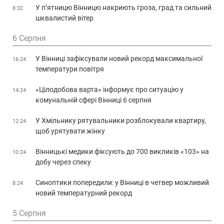
У п’ятницю Вінницю накриють гроза, град та сильний
8:32
шквалистий вітер
6 Серпня
У Вінниці зафіксували новий рекорд максимальної
16:24
температури повітря
«Цілодобова варта» інформує про ситуацію у
14:24
комунальній сфері Вінниці 6 серпня
У Хмільнику рятувальники розблокували квартиру,
12:24
щоб урятувати жінку
Вінницькі медики фіксують до 700 викликів «103» на
10:24
добу через спеку
Синоптики попередили: у Вінниці в четвер можливий
8:24
новий температурний рекорд
5 Серпня