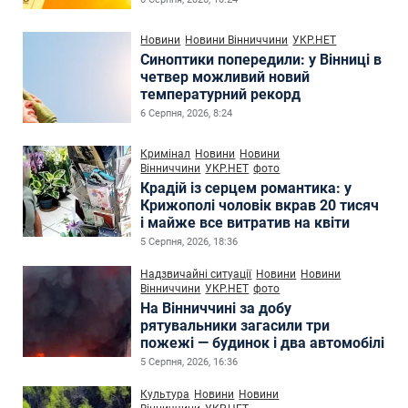
Новини
Новини Вінниччини
УКР.НЕТ
Синоптики попередили: у Вінниці в
четвер можливий новий
температурний рекорд
6 Серпня, 2026, 8:24
Кримінал
Новини
Новини
Вінниччини
УКР.НЕТ
фото
Крадій із серцем романтика: у
Крижополі чоловік вкрав 20 тисяч
і майже все витратив на квіти
5 Серпня, 2026, 18:36
Надзвичайні ситуації
Новини
Новини
Вінниччини
УКР.НЕТ
фото
На Вінниччині за добу
рятувальники загасили три
пожежі — будинок і два автомобілі
5 Серпня, 2026, 16:36
Культура
Новини
Новини