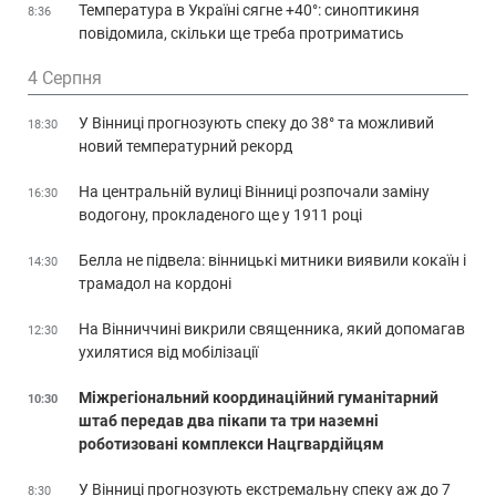
Температура в Україні сягне +40°: синоптикиня
8:36
повідомила, скільки ще треба протриматись
4 Серпня
У Вінниці прогнозують спеку до 38° та можливий
18:30
новий температурний рекорд
На центральній вулиці Вінниці розпочали заміну
16:30
водогону, прокладеного ще у 1911 році
Белла не підвела: вінницькі митники виявили кокаїн і
14:30
трамадол на кордоні
На Вінниччині викрили священника, який допомагав
12:30
ухилятися від мобілізації
Міжрегіональний координаційний гуманітарний
10:30
штаб передав два пікапи та три наземні
роботизовані комплекси Нацгвардійцям
У Вінниці прогнозують екстремальну спеку аж до 7
8:30