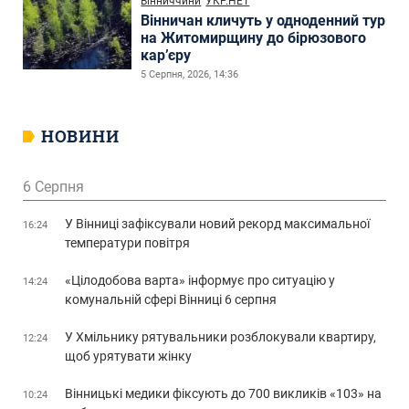
Вінниччини
УКР.НЕТ
Вінничан кличуть у одноденний тур
на Житомирщину до бірюзового
кар’єру
5 Серпня, 2026, 14:36
НОВИНИ
6 Серпня
У Вінниці зафіксували новий рекорд максимальної
16:24
температури повітря
«Цілодобова варта» інформує про ситуацію у
14:24
комунальній сфері Вінниці 6 серпня
У Хмільнику рятувальники розблокували квартиру,
12:24
щоб урятувати жінку
Вінницькі медики фіксують до 700 викликів «103» на
10:24