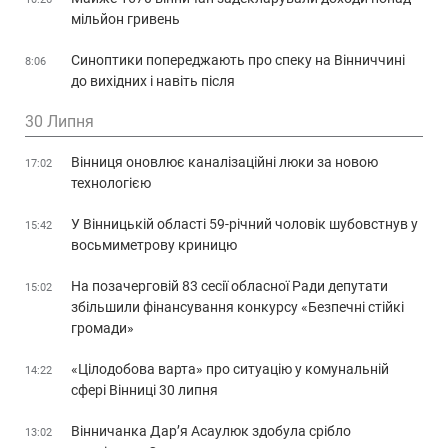
мільйон гривень
Синоптики попереджають про спеку на Вінниччині
8:06
до вихідних і навіть після
30 Липня
Вінниця оновлює каналізаційні люки за новою
17:02
технологією
У Вінницькій області 59-річний чоловік шубовстнув у
15:42
восьмиметрову криницю
На позачерговій 83 сесії обласної Ради депутати
15:02
збільшили фінансування конкурсу «Безпечні стійкі
громади»
«Цілодобова варта» про ситуацію у комунальній
14:22
сфері Вінниці 30 липня
Вінничанка Дар’я Асаулюк здобула срібло
13:02