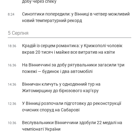
добу через спеку
Синоптики попередили: у Вінниці в четвер можливий
8:24
новий температурний рекорд
5 Серпня
Крадій із серцем романтика: у Крижополі чоловік
18:36
вкрав 20 тисяч і майже все витратив на квіти
На Вінниччині за добу рятувальники загасили три
16:36
пожежі — будинок і два автомобілі
Вінничан кличуть у одноденний тур на
14:36
Житомирщину до бірюзового кар’єру
У Вінниці розпочали підготовку до реконструкції
12:36
очисних споруд на Сабарові
Веслувальники Вінниччини здобули 22 медалі на
10:36
чемпіонаті України