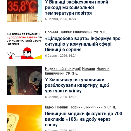
У Вінниці зафіксували новий
рекорд максимальної
температури повітря
6 Серпня, 2026, 16:24
Новини
Новини Вінниччини
УКР.НЕТ
«Цілодобова варта» інформує про
ситуацію у комунальній сфері
Вінниці 6 серпня
6 Серпня, 2026, 14:24
Надзвичайні ситуації
Новини
Новини
Вінниччини
УКР.НЕТ
У Хмільнику рятувальники
розблокували квартиру, щоб
урятувати жінку
6 Серпня, 2026, 12:24
Відео
Новини
Новини Вінниччини
УКР.НЕТ
Вінницькі медики фіксують до 700
викликів «103» на добу через
спеку
6 Серпня, 2026, 10:24