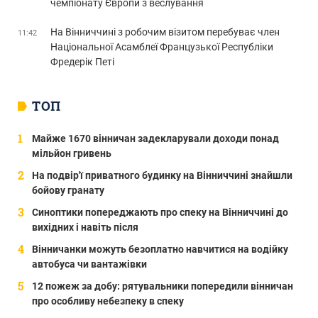
чемпіонату Європи з веслування
На Вінниччині з робочим візитом перебуває член
11:42
Національної Асамблеї Французької Республіки
Фредерік Петі
ТОП
Майже 1670 вінничан задекларували доходи понад
мільйон гривень
На подвір'ї приватного будинку на Вінниччині знайшли
бойову гранату
Синоптики попереджають про спеку на Вінниччині до
вихідних і навіть після
Вінничанки можуть безоплатно навчитися на водійку
автобуса чи вантажівки
12 пожеж за добу: рятувальники попередили вінничан
про особливу небезпеку в спеку