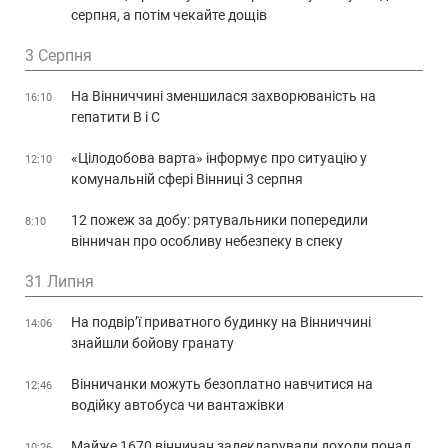
серпня, а потім чекайте дощів
3 Серпня
На Вінниччині зменшилася захворюваність на
16:10
гепатити В і С
«Цілодобова варта» інформує про ситуацію у
12:10
комунальній сфері Вінниці 3 серпня
12 пожеж за добу: рятувальники попередили
8:10
вінничан про особливу небезпеку в спеку
31 Липня
На подвір’ї приватного будинку на Вінниччині
14:06
знайшли бойову гранату
Вінничанки можуть безоплатно навчитися на
12:46
водійку автобуса чи вантажівки
Майже 1670 вінничан задекларували доходи понад
10:26