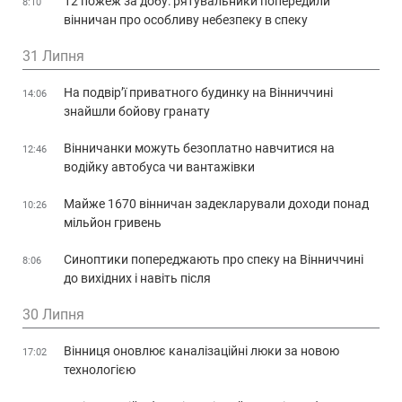
12 пожеж за добу: рятувальники попередили
8:10
вінничан про особливу небезпеку в спеку
31 Липня
На подвір’ї приватного будинку на Вінниччині
14:06
знайшли бойову гранату
Вінничанки можуть безоплатно навчитися на
12:46
водійку автобуса чи вантажівки
Майже 1670 вінничан задекларували доходи понад
10:26
мільйон гривень
Синоптики попереджають про спеку на Вінниччині
8:06
до вихідних і навіть після
30 Липня
Вінниця оновлює каналізаційні люки за новою
17:02
технологією