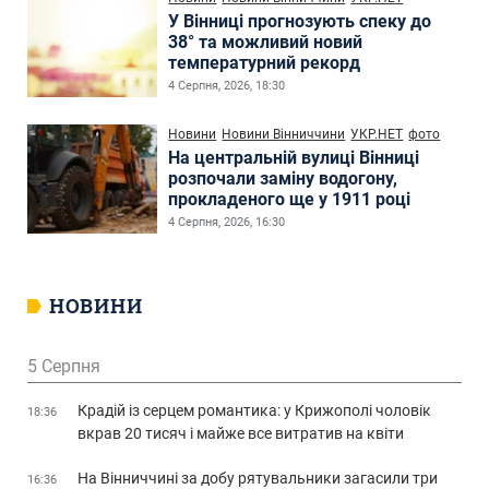
У Вінниці прогнозують спеку до
38° та можливий новий
температурний рекорд
4 Серпня, 2026, 18:30
Новини
Новини Вінниччини
УКР.НЕТ
фото
На центральній вулиці Вінниці
розпочали заміну водогону,
прокладеного ще у 1911 році
4 Серпня, 2026, 16:30
НОВИНИ
5 Серпня
Крадій із серцем романтика: у Крижополі чоловік
18:36
вкрав 20 тисяч і майже все витратив на квіти
На Вінниччині за добу рятувальники загасили три
16:36