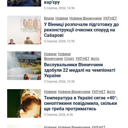
кар’єру
5 Серпня, 2026, 14:36
Влада
Новини
Новини Вінниччини
УКР.НЕТ
У Вінниці розпочали підготовку до
реконструкції очисних споруд на
Сабарові
5 Серпня, 2026, 12:36
Новини
Новини
Вінниччини
Спорт
УКР.НЕТ
фото
Веслувальники Вінниччини
здобули 22 медалі на чемпіонаті
України
5 Серпня, 2026, 10:36
Новини
Новини Вінниччини
УКР.НЕТ
фото
Температура в Україні сягне +40°:
синоптикиня повідомила, скільки
ще треба протриматись
5 Серпня, 2026, 8:36
Новини
Новини Вінниччини
УКР.НЕТ