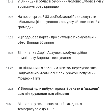
У Вінницькій області 59-річний чоловік шубовстнув у
15:42
восьмиметрову криницю
На позачерговій 83 сесії обласної Ради депутати
15:02
збільшили фінансування конкурсу «Безпечні стійкі
громади»
«Цілодобова варта» про ситуацію у комунальній
14:22
сфері Вінниці 30 липня
Вінничанка Дар’я Асаулюк здобула срібло
13:02
чемпіонату Європи з веслування
На Вінниччині з робочим візитом перебуває член
11:42
Національної Асамблеї Французької Республіки
Фредерік Петі
У Вінниці чули вибухи: крилаті ракети й “шахеди”
10:22
всю ніч кружляли над областю
Вінниччину чекає спекотний тиждень з
9:02
температурою до +38°