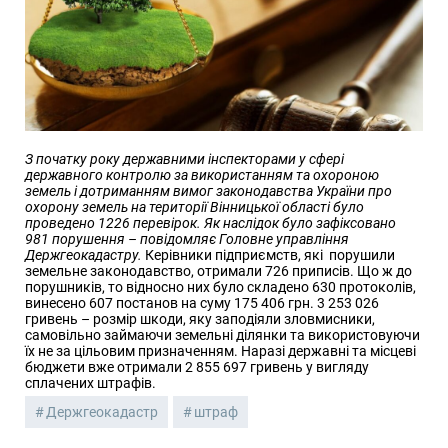
З початку року державними інспекторами у сфері
державного контролю за використанням та охороною
земель і дотриманням вимог законодавства України про
охорону земель на території Вінницької області було
проведено 1226 перевірок. Як наслідок було зафіксовано
981 порушення – повідомляє Головне управління
Держгеокадастру.
Керівники підприємств, які порушили
земельне законодавство, отримали 726 приписів. Що ж до
порушників, то відносно них було складено 630 протоколів,
винесено 607 постанов на суму 175 406 грн. 3 253 026
гривень – розмір шкоди, яку заподіяли зловмисники,
самовільно займаючи земельні ділянки та використовуючи
їх не за цільовим призначенням. Наразі державні та місцеві
бюджети вже отримали 2 855 697 гривень у вигляду
сплачених штрафів.
Держгеокадастр
штраф