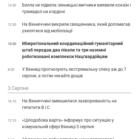
Белла не підвела: вінницькі митники виявили кокаїн і
14:30
трамадол на кордоні
На Вінниччині викрили священника, який допомагав
12:30
ухилятися від мобілізації
Міжрегіональний координаційний гуманітарний
10:30
штаб передав два пікапи та три наземні
роботизовані комплекси Нацгвардійцям
У Вінниці прогнозують екстремальну спеку аж до 7
8:30
серпня, а потім чекайте дощів
3 Серпня
На Вінниччині зменшилася захворюваність на
16:10
гепатити В і С
«Цілодобова варта» інформує про ситуацію у
12:10
комунальній сфері Вінниці 3 серпня