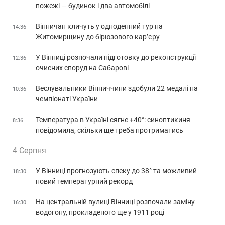
пожежі — будинок і два автомобілі
Вінничан кличуть у одноденний тур на
14:36
Житомирщину до бірюзового кар’єру
У Вінниці розпочали підготовку до реконструкції
12:36
очисних споруд на Сабарові
Веслувальники Вінниччини здобули 22 медалі на
10:36
чемпіонаті України
Температура в Україні сягне +40°: синоптикиня
8:36
повідомила, скільки ще треба протриматись
4 Серпня
У Вінниці прогнозують спеку до 38° та можливий
18:30
новий температурний рекорд
На центральній вулиці Вінниці розпочали заміну
16:30
водогону, прокладеного ще у 1911 році