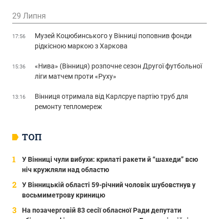
29 Липня
Музей Коцюбинського у Вінниці поповнив фонди
17:56
рідкісною маркою з Харкова
«Нива» (Вінниця) розпочне сезон Другої футбольної
15:36
ліги матчем проти «Руху»
Вінниця отримала від Карлсруе партію труб для
13:16
ремонту тепломереж
ТОП
У Вінниці чули вибухи: крилаті ракети й “шахеди” всю
ніч кружляли над областю
У Вінницькій області 59-річний чоловік шубовстнув у
восьмиметрову криницю
На позачерговій 83 сесії обласної Ради депутати