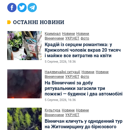
ОСТАННІ НОВИНИ
Кримінал
Новини
Новини
Вінниччини
УКР.НЕТ
фото
Крадій із серцем романтика: у
Крижополі чоловік вкрав 20 тисяч
і майже все витратив на квіти
5 Серпня, 2026, 18:36
Надзвичайні ситуації
Новини
Новини
Вінниччини
УКР.НЕТ
фото
На Вінниччині за добу
рятувальники загасили три
пожежі — будинок і два автомобілі
5 Серпня, 2026, 16:36
Культура
Новини
Новини
Вінниччини
УКР.НЕТ
Вінничан кличуть у одноденний тур
на Житомирщину до бірюзового