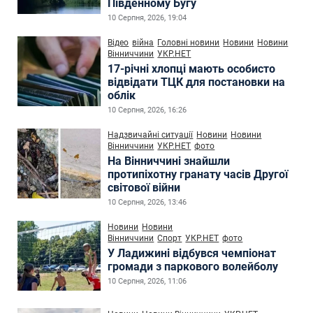
Південному Бугу
10 Серпня, 2026, 19:04
Відео
війна
Головні новини
Новини
Новини
Вінниччини
УКР.НЕТ
17-річні хлопці мають особисто
відвідати ТЦК для постановки на
облік
10 Серпня, 2026, 16:26
Надзвичайні ситуації
Новини
Новини
Вінниччини
УКР.НЕТ
фото
На Вінниччині знайшли
протипіхотну гранату часів Другої
світової війни
10 Серпня, 2026, 13:46
Новини
Новини
Вінниччини
Спорт
УКР.НЕТ
фото
У Ладижині відбувся чемпіонат
громади з паркового волейболу
10 Серпня, 2026, 11:06