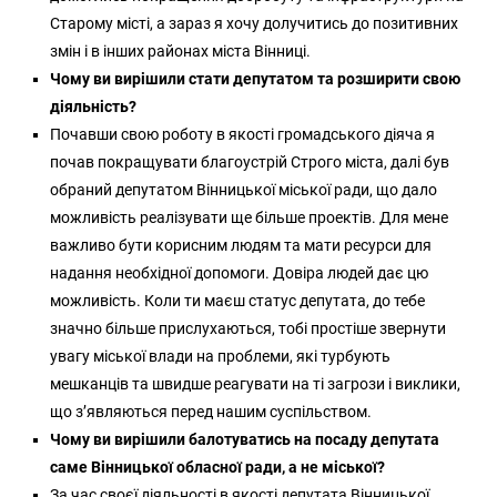
Старому місті, а зараз я хочу долучитись до позитивних
змін і в інших районах міста Вінниці.
Чому ви вирішили стати депутатом та розширити свою
діяльність?
Почавши свою роботу в якості громадського діяча я
почав покращувати благоустрій Строго міста, далі був
обраний депутатом Вінницької міської ради, що дало
можливість реалізувати ще більше проектів. Для мене
важливо бути корисним людям та мати ресурси для
надання необхідної допомоги. Довіра людей дає цю
можливість. Коли ти маєш статус депутата, до тебе
значно більше прислухаються, тобі простіше звернути
увагу міської влади на проблеми, які турбують
мешканців та швидше реагувати на ті загрози і виклики,
що з’являються перед нашим суспільством.
Чому ви вирішили балотуватись на посаду депутата
саме Вінницької обласної ради, а не міської?
За час своєї діяльності в якості депутата Вінницької