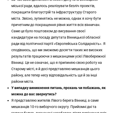
міської ради, вдалось реалізувати безліч проектів,
покращити благоустрій та інфраструктуру Старого
міста. Звісно, зупинятись не можна, однак я хочу бути
причетним до покращення рівня життя всіх вінничан.
Саме це було поштовхом до висування своєї
кандидатури на посаду депутата Вінницької обласної
ради від політичної партії «Європейська Солідарність». Я
сподіваюсь, що ми зможемо досягти таких же високих
результатів працюючи з мешканцями усієї Лівобережної
Вінниці. Це не означає, що я припиняю свою роботу на
Старому місті, я й досі представляю мешканців цього
району, але тепер несу відповідальність ще й за інші
райони міста.
У випадку виникнення питань, прохань чи побажань, як
можна до вас звернутись?
Я представляю жителів Лівого берега Вінниці, а саме
мешканців 10-го виборчого округу. Прийомні дні та