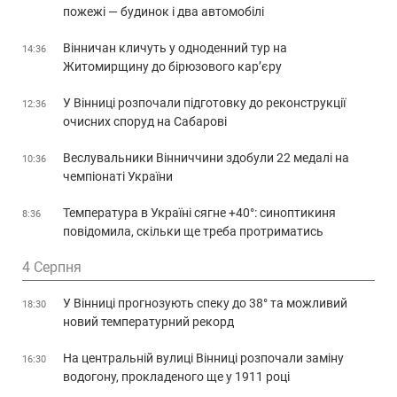
пожежі — будинок і два автомобілі
Вінничан кличуть у одноденний тур на
14:36
Житомирщину до бірюзового кар’єру
У Вінниці розпочали підготовку до реконструкції
12:36
очисних споруд на Сабарові
Веслувальники Вінниччини здобули 22 медалі на
10:36
чемпіонаті України
Температура в Україні сягне +40°: синоптикиня
8:36
повідомила, скільки ще треба протриматись
4 Серпня
У Вінниці прогнозують спеку до 38° та можливий
18:30
новий температурний рекорд
На центральній вулиці Вінниці розпочали заміну
16:30
водогону, прокладеного ще у 1911 році