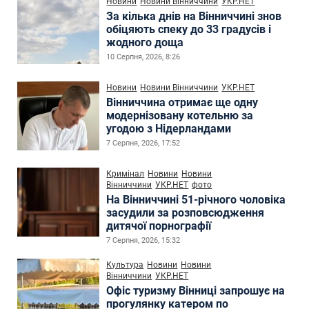
Новини
Новини Вінниччини
УКР.НЕТ
За кілька днів на Вінниччині знов
обіцяють спеку до 33 градусів і
жодного доща
10 Серпня, 2026, 8:26
Новини
Новини Вінниччини
УКР.НЕТ
Вінниччина отримає ще одну
модернізовану котельню за
угодою з Нідерландами
7 Серпня, 2026, 17:52
Кримінал
Новини
Новини
Вінниччини
УКР.НЕТ
фото
На Вінниччині 51-річного чоловіка
засудили за розповсюдження
дитячої порнографії
7 Серпня, 2026, 15:32
Культура
Новини
Новини
Вінниччини
УКР.НЕТ
Офіс туризму Вінниці запрошує на
прогулянку катером по