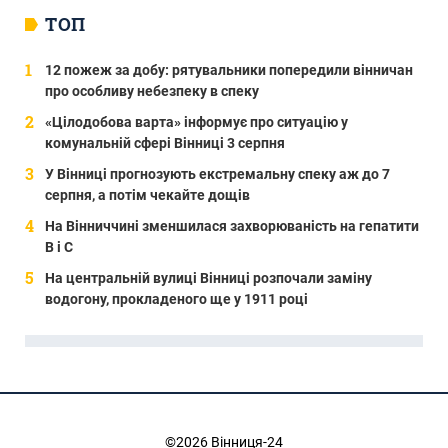
ТОП
12 пожеж за добу: рятувальники попередили вінничан
про особливу небезпеку в спеку
«Цілодобова варта» інформує про ситуацію у
комунальній сфері Вінниці 3 серпня
У Вінниці прогнозують екстремальну спеку аж до 7
серпня, а потім чекайте дощів
На Вінниччині зменшилася захворюваність на гепатити
В і С
На центральній вулиці Вінниці розпочали заміну
водогону, прокладеного ще у 1911 році
©2026 Вінниця-24