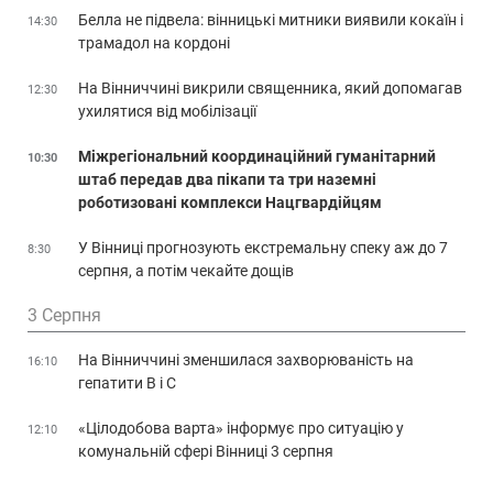
Белла не підвела: вінницькі митники виявили кокаїн і
14:30
трамадол на кордоні
На Вінниччині викрили священника, який допомагав
12:30
ухилятися від мобілізації
Міжрегіональний координаційний гуманітарний
10:30
штаб передав два пікапи та три наземні
роботизовані комплекси Нацгвардійцям
У Вінниці прогнозують екстремальну спеку аж до 7
8:30
серпня, а потім чекайте дощів
3 Серпня
На Вінниччині зменшилася захворюваність на
16:10
гепатити В і С
«Цілодобова варта» інформує про ситуацію у
12:10
комунальній сфері Вінниці 3 серпня