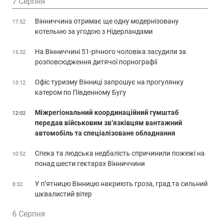
7 Серпня
Вінниччина отримає ще одну модернізовану
17:52
котельню за угодою з Нідерландами
На Вінниччині 51-річного чоловіка засудили за
15:32
розповсюдження дитячої порнографії
Офіс туризму Вінниці запрошує на прогулянку
13:12
катером по Південному Бугу
Міжрегіональний координаційний гумштаб
12:02
передав військовим зв’язківцям вантажний
автомобіль та спеціалізоване обладнання
Спека та людська недбалість спричинили пожежі на
10:52
понад шести гектарах Вінниччини
У п’ятницю Вінницю накриють гроза, град та сильний
8:32
шквалистий вітер
6 Серпня