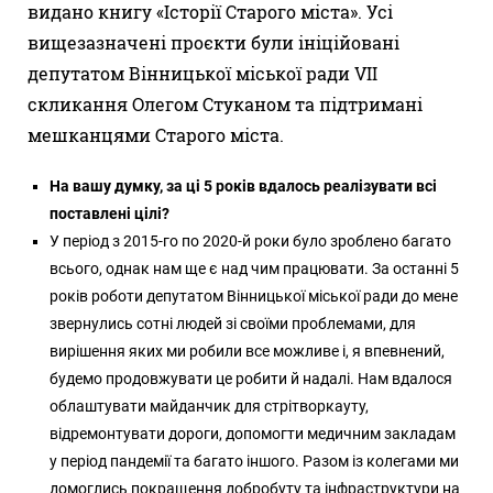
видано книгу «Історії Старого міста». Усі
вищезазначені проєкти були ініційовані
депутатом Вінницької міської ради VII
скликання Олегом Стуканом та підтримані
мешканцями Старого міста.
На вашу думку, за ці 5 років вдалось реалізувати всі
поставлені цілі?
У період з 2015-го по 2020-й роки було зроблено багато
всього, однак нам ще є над чим працювати. За останні 5
років роботи депутатом Вінницької міської ради до мене
звернулись сотні людей зі своїми проблемами, для
вирішення яких ми робили все можливе і, я впевнений,
будемо продовжувати це робити й надалі. Нам вдалося
облаштувати майданчик для стрітворкауту,
відремонтувати дороги, допомогти медичним закладам
у період пандемії та багато іншого. Разом із колегами ми
домоглись покращення добробуту та інфраструктури на