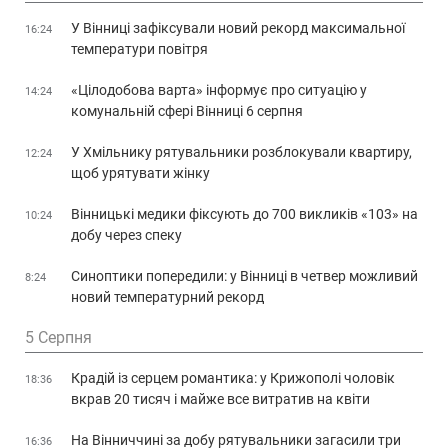
У Вінниці зафіксували новий рекорд максимальної
16:24
температури повітря
«Цілодобова варта» інформує про ситуацію у
14:24
комунальній сфері Вінниці 6 серпня
У Хмільнику рятувальники розблокували квартиру,
12:24
щоб урятувати жінку
Вінницькі медики фіксують до 700 викликів «103» на
10:24
добу через спеку
Синоптики попередили: у Вінниці в четвер можливий
8:24
новий температурний рекорд
5 Серпня
Крадій із серцем романтика: у Крижополі чоловік
18:36
вкрав 20 тисяч і майже все витратив на квіти
На Вінниччині за добу рятувальники загасили три
16:36