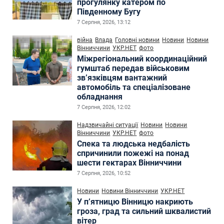
прогулянку катером по
Південному Бугу
7 Серпня, 2026, 13:12
війна
Влада
Головні новини
Новини
Новини
Вінниччини
УКР.НЕТ
фото
Міжрегіональний координаційний
гумштаб передав військовим
зв’язківцям вантажний
автомобіль та спеціалізоване
обладнання
7 Серпня, 2026, 12:02
Надзвичайні ситуації
Новини
Новини
Вінниччини
УКР.НЕТ
фото
Спека та людська недбалість
спричинили пожежі на понад
шести гектарах Вінниччини
7 Серпня, 2026, 10:52
Новини
Новини Вінниччини
УКР.НЕТ
У п’ятницю Вінницю накриють
гроза, град та сильний шквалистий
вітер