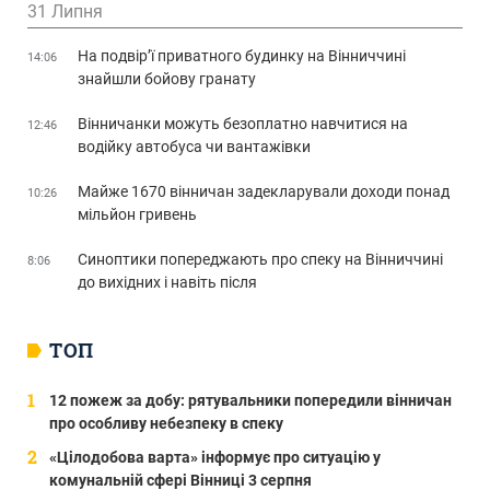
31 Липня
На подвір’ї приватного будинку на Вінниччині
14:06
знайшли бойову гранату
Вінничанки можуть безоплатно навчитися на
12:46
водійку автобуса чи вантажівки
Майже 1670 вінничан задекларували доходи понад
10:26
мільйон гривень
Синоптики попереджають про спеку на Вінниччині
8:06
до вихідних і навіть після
ТОП
12 пожеж за добу: рятувальники попередили вінничан
про особливу небезпеку в спеку
«Цілодобова варта» інформує про ситуацію у
комунальній сфері Вінниці 3 серпня