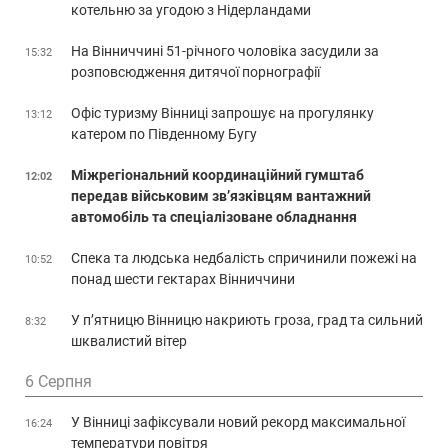
котельню за угодою з Нідерландами
На Вінниччині 51-річного чоловіка засудили за
15:32
розповсюдження дитячої порнографії
Офіс туризму Вінниці запрошує на прогулянку
13:12
катером по Південному Бугу
Міжрегіональний координаційний гумштаб
12:02
передав військовим зв’язківцям вантажний
автомобіль та спеціалізоване обладнання
Спека та людська недбалість спричинили пожежі на
10:52
понад шести гектарах Вінниччини
У п’ятницю Вінницю накриють гроза, град та сильний
8:32
шквалистий вітер
6 Серпня
У Вінниці зафіксували новий рекорд максимальної
16:24
температури повітря