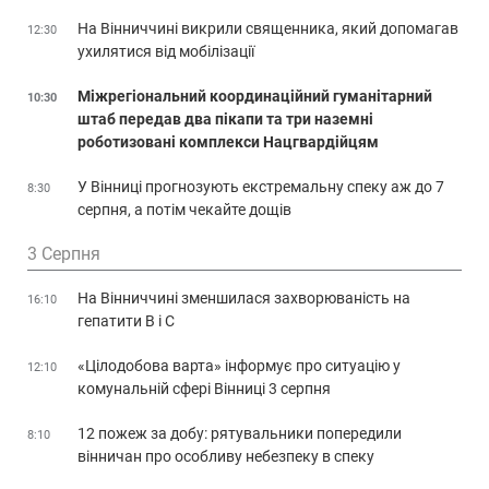
На Вінниччині викрили священника, який допомагав
12:30
ухилятися від мобілізації
Міжрегіональний координаційний гуманітарний
10:30
штаб передав два пікапи та три наземні
роботизовані комплекси Нацгвардійцям
У Вінниці прогнозують екстремальну спеку аж до 7
8:30
серпня, а потім чекайте дощів
3 Серпня
На Вінниччині зменшилася захворюваність на
16:10
гепатити В і С
«Цілодобова варта» інформує про ситуацію у
12:10
комунальній сфері Вінниці 3 серпня
12 пожеж за добу: рятувальники попередили
8:10
вінничан про особливу небезпеку в спеку