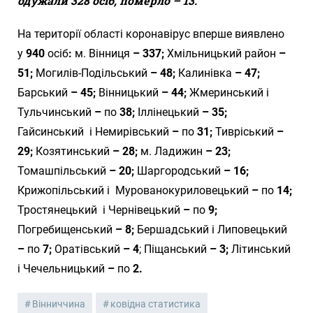
одужали 328 осіб
, померло – 13.
На території області коронавірус вперше виявлено
у
940
осіб
:
м. Вінниця
– 337;
Хмільницький район
–
51;
Могилів-Подільський
– 48;
Калинівка
– 47;
Барський
– 45;
Вінницький
– 44;
Жмеринський і
Тульчинський
–
по
38;
Іллінецький
– 35;
Гайсинський
і Немирівський
–
по
31;
Тивріський
–
29;
Козятинський
– 28;
м. Ладижин
– 23;
Томашпільський
– 20;
Шаргородський
– 16;
Крижопільський і
Мурованокуриловецький
–
по
14;
Тростянецький
і Чернівецький
–
по
9;
Погребищенський
– 8;
Бершадський і Липовецький
–
по
7;
Оратівський
– 4
; Піщанський
– 3;
Літинський
і Чечельницький
–
по
2.
Вінниччина
ковідна статистика