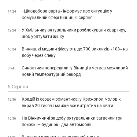
«Цілодобова варта» інформує про ситуацію у
14:24
комунальній сфері Вінниці 6 серпня
У Хмільнику рятувальники розблокували квартиру,
12:24
щоб урятувати жінку
Вінницькі медики фіксують до 700 викликів «103» на
10:24
добу через спеку
Синоптики попередили: у Вінниці в четвер можливий
8:24
новий температурний рекорд
5 Серпня
Крадій із серцем романтика: у Крижополі чоловік
18:36
вкрав 20 тисяч і майже все витратив на квіти
На Вінниччині за добу рятувальники загасили три
16:36
пожежі — будинок і два автомобілі
Вінничан кличуть у одноденний тур на