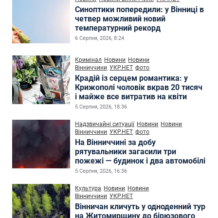
Синоптики попередили: у Вінниці в
четвер можливий новий
температурний рекорд
6 Серпня, 2026, 8:24
Кримінал
Новини
Новини
Вінниччини
УКР.НЕТ
фото
Крадій із серцем романтика: у
Крижополі чоловік вкрав 20 тисяч
і майже все витратив на квіти
5 Серпня, 2026, 18:36
Надзвичайні ситуації
Новини
Новини
Вінниччини
УКР.НЕТ
фото
На Вінниччині за добу
рятувальники загасили три
пожежі — будинок і два автомобілі
5 Серпня, 2026, 16:36
Культура
Новини
Новини
Вінниччини
УКР.НЕТ
Вінничан кличуть у одноденний тур
на Житомирщину до бірюзового