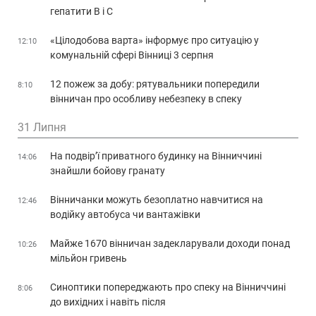
гепатити В і С
«Цілодобова варта» інформує про ситуацію у
12:10
комунальній сфері Вінниці 3 серпня
12 пожеж за добу: рятувальники попередили
8:10
вінничан про особливу небезпеку в спеку
31 Липня
На подвір’ї приватного будинку на Вінниччині
14:06
знайшли бойову гранату
Вінничанки можуть безоплатно навчитися на
12:46
водійку автобуса чи вантажівки
Майже 1670 вінничан задекларували доходи понад
10:26
мільйон гривень
Синоптики попереджають про спеку на Вінниччині
8:06
до вихідних і навіть після