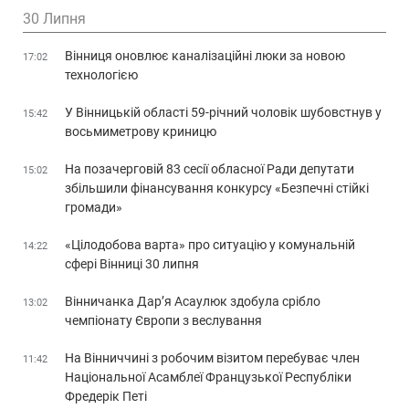
30 Липня
Вінниця оновлює каналізаційні люки за новою
17:02
технологією
У Вінницькій області 59-річний чоловік шубовстнув у
15:42
восьмиметрову криницю
На позачерговій 83 сесії обласної Ради депутати
15:02
збільшили фінансування конкурсу «Безпечні стійкі
громади»
«Цілодобова варта» про ситуацію у комунальній
14:22
сфері Вінниці 30 липня
Вінничанка Дар’я Асаулюк здобула срібло
13:02
чемпіонату Європи з веслування
На Вінниччині з робочим візитом перебуває член
11:42
Національної Асамблеї Французької Республіки
Фредерік Петі