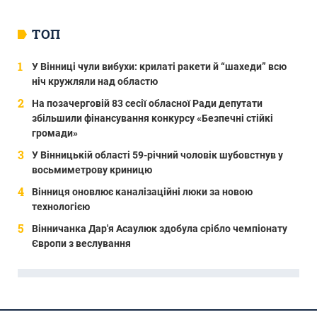
ТОП
У Вінниці чули вибухи: крилаті ракети й “шахеди” всю
ніч кружляли над областю
На позачерговій 83 сесії обласної Ради депутати
збільшили фінансування конкурсу «Безпечні стійкі
громади»
У Вінницькій області 59-річний чоловік шубовстнув у
восьмиметрову криницю
Вінниця оновлює каналізаційні люки за новою
технологією
Вінничанка Дар'я Асаулюк здобула срібло чемпіонату
Європи з веслування