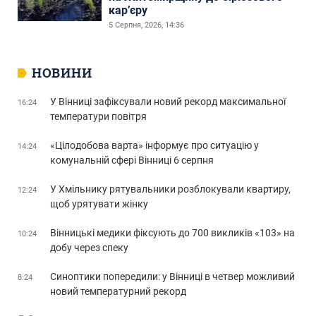
кар’єру
5 Серпня, 2026, 14:36
НОВИНИ
У Вінниці зафіксували новий рекорд максимальної
16:24
температури повітря
«Цілодобова варта» інформує про ситуацію у
14:24
комунальній сфері Вінниці 6 серпня
У Хмільнику рятувальники розблокували квартиру,
12:24
щоб урятувати жінку
Вінницькі медики фіксують до 700 викликів «103» на
10:24
добу через спеку
Синоптики попередили: у Вінниці в четвер можливий
8:24
новий температурний рекорд