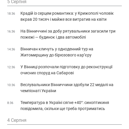
5 Серпня
Крадій із серцем романтика: у Крижополі чоловік
18:36
вкрав 20 тисяч і майже все витратив на квіти
На Вінниччині за добу рятувальники загасили три
16:36
пожежі — будинок і два автомобілі
Вінничан кличуть у одноденний тур на
14:36
Житомирщину до бірюзового кар’єру
У Вінниці розпочали підготовку до реконструкції
12:36
очисних споруд на Сабарові
Веслувальники Вінниччини здобули 22 медалі на
10:36
чемпіонаті України
Температура в Україні сягне +40°: синоптикиня
8:36
повідомила, скільки ще треба протриматись
4 Серпня