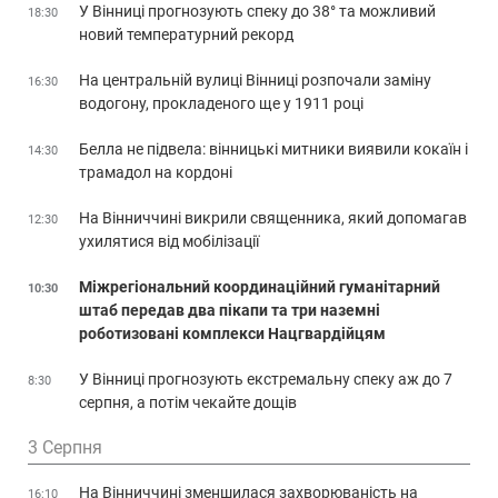
У Вінниці прогнозують спеку до 38° та можливий
18:30
новий температурний рекорд
На центральній вулиці Вінниці розпочали заміну
16:30
водогону, прокладеного ще у 1911 році
Белла не підвела: вінницькі митники виявили кокаїн і
14:30
трамадол на кордоні
На Вінниччині викрили священника, який допомагав
12:30
ухилятися від мобілізації
Міжрегіональний координаційний гуманітарний
10:30
штаб передав два пікапи та три наземні
роботизовані комплекси Нацгвардійцям
У Вінниці прогнозують екстремальну спеку аж до 7
8:30
серпня, а потім чекайте дощів
3 Серпня
На Вінниччині зменшилася захворюваність на
16:10