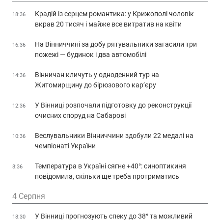
Крадій із серцем романтика: у Крижополі чоловік
18:36
вкрав 20 тисяч і майже все витратив на квіти
На Вінниччині за добу рятувальники загасили три
16:36
пожежі — будинок і два автомобілі
Вінничан кличуть у одноденний тур на
14:36
Житомирщину до бірюзового кар’єру
У Вінниці розпочали підготовку до реконструкції
12:36
очисних споруд на Сабарові
Веслувальники Вінниччини здобули 22 медалі на
10:36
чемпіонаті України
Температура в Україні сягне +40°: синоптикиня
8:36
повідомила, скільки ще треба протриматись
4 Серпня
У Вінниці прогнозують спеку до 38° та можливий
18:30