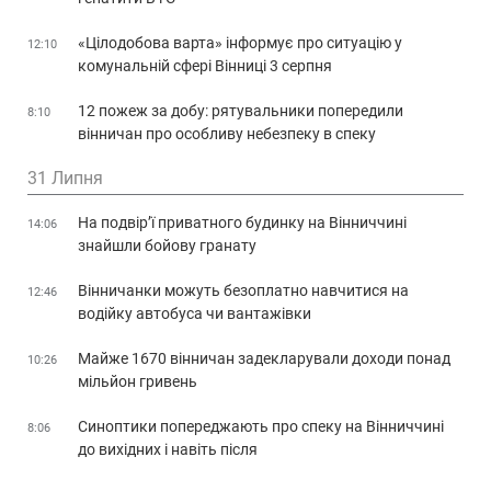
«Цілодобова варта» інформує про ситуацію у
12:10
комунальній сфері Вінниці 3 серпня
12 пожеж за добу: рятувальники попередили
8:10
вінничан про особливу небезпеку в спеку
31 Липня
На подвір’ї приватного будинку на Вінниччині
14:06
знайшли бойову гранату
Вінничанки можуть безоплатно навчитися на
12:46
водійку автобуса чи вантажівки
Майже 1670 вінничан задекларували доходи понад
10:26
мільйон гривень
Синоптики попереджають про спеку на Вінниччині
8:06
до вихідних і навіть після