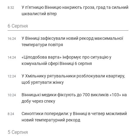
У п’ятницю Вінницю накриють гроза, град та сильний
8:32
шквалистий вітер
6 Серпня
У Вінниці зафіксували новий рекорд максимальної
16:24
температури повітря
«Цілодобова варта» інформує про ситуацію у
14:24
комунальній сфері Вінниці 6 серпня
У Хмільнику рятувальники розблокували квартиру,
12:24
щоб урятувати жінку
Вінницькі медики фіксують до 700 викликів «103» на
10:24
добу через спеку
Синоптики попередили: у Вінниці в четвер можливий
8:24
новий температурний рекорд
5 Серпня