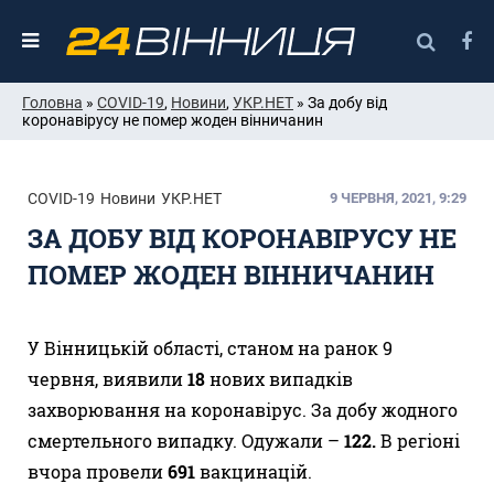
Головна
»
COVID-19
,
Новини
,
УКР.НЕТ
» За добу від
коронавірусу не помер жоден вінничанин
COVID-19
Новини
УКР.НЕТ
9 ЧЕРВНЯ, 2021, 9:29
ЗА ДОБУ ВІД КОРОНАВІРУСУ НЕ
ПОМЕР ЖОДЕН ВІННИЧАНИН
У Вінницькій області, станом на ранок 9
червня, виявили
18
нових випадків
захворювання на коронавірус. За добу жодного
смертельного випадку. Одужали –
1
22.
В регіоні
вчора провели
691
вакцинацій.