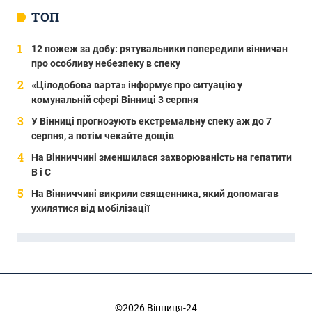
ТОП
12 пожеж за добу: рятувальники попередили вінничан
про особливу небезпеку в спеку
«Цілодобова варта» інформує про ситуацію у
комунальній сфері Вінниці 3 серпня
У Вінниці прогнозують екстремальну спеку аж до 7
серпня, а потім чекайте дощів
На Вінниччині зменшилася захворюваність на гепатити
В і С
На Вінниччині викрили священника, який допомагав
ухилятися від мобілізації
©2026 Вінниця-24