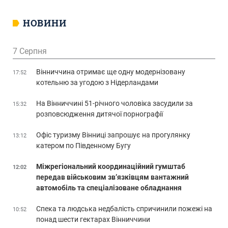
НОВИНИ
7 Серпня
Вінниччина отримає ще одну модернізовану
17:52
котельню за угодою з Нідерландами
На Вінниччині 51-річного чоловіка засудили за
15:32
розповсюдження дитячої порнографії
Офіс туризму Вінниці запрошує на прогулянку
13:12
катером по Південному Бугу
Міжрегіональний координаційний гумштаб
12:02
передав військовим зв’язківцям вантажний
автомобіль та спеціалізоване обладнання
Спека та людська недбалість спричинили пожежі на
10:52
понад шести гектарах Вінниччини