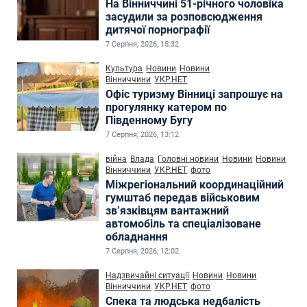
На Вінниччині 51-річного чоловіка
засудили за розповсюдження
дитячої порнографії
7 Серпня, 2026, 15:32
Культура
Новини
Новини
Вінниччини
УКР.НЕТ
Офіс туризму Вінниці запрошує на
прогулянку катером по
Південному Бугу
7 Серпня, 2026, 13:12
війна
Влада
Головні новини
Новини
Новини
Вінниччини
УКР.НЕТ
фото
Міжрегіональний координаційний
гумштаб передав військовим
зв’язківцям вантажний
автомобіль та спеціалізоване
обладнання
7 Серпня, 2026, 12:02
Надзвичайні ситуації
Новини
Новини
Вінниччини
УКР.НЕТ
фото
Спека та людська недбалість