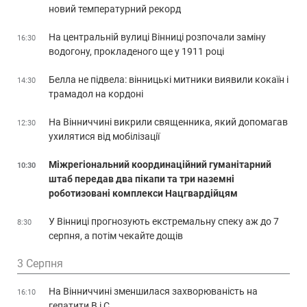
новий температурний рекорд
На центральній вулиці Вінниці розпочали заміну
16:30
водогону, прокладеного ще у 1911 році
Белла не підвела: вінницькі митники виявили кокаїн і
14:30
трамадол на кордоні
На Вінниччині викрили священника, який допомагав
12:30
ухилятися від мобілізації
Міжрегіональний координаційний гуманітарний
10:30
штаб передав два пікапи та три наземні
роботизовані комплекси Нацгвардійцям
У Вінниці прогнозують екстремальну спеку аж до 7
8:30
серпня, а потім чекайте дощів
3 Серпня
На Вінниччині зменшилася захворюваність на
16:10
гепатити В і С