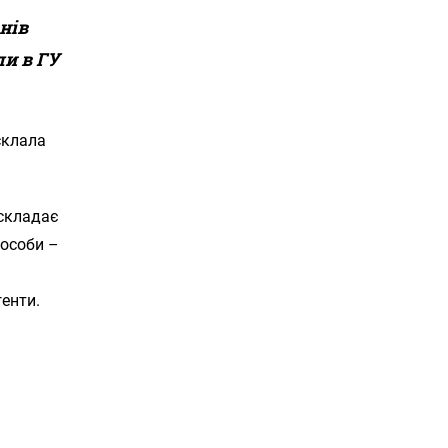
нів
ли в ГУ
склала
 складає
 особи –
генти.