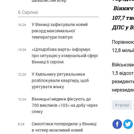
шквалистий вітер
Віннич
6 Серпня
107,7 т
У Вінниці зафіксували новий
16:24
ДПС у В
рекорд максимальної
температури повітря
Порівнюю
«Цілодобова варта» інформує
12,8 міль
14:24
про ситуацію у комунальній сфері
Вінниці 6 серпня
Військови
1,5 відсо
У Хмільнику рятувальники
12:24
розблокували квартиру, щоб
резиденти
урятувати жінку
нерезиден
Вінницькі медики фіксують до
10:24
гроші
700 викликів «103» на добу через
спеку
Синоптики попередили: у Вінниці
8:24
в четвер можливий новий