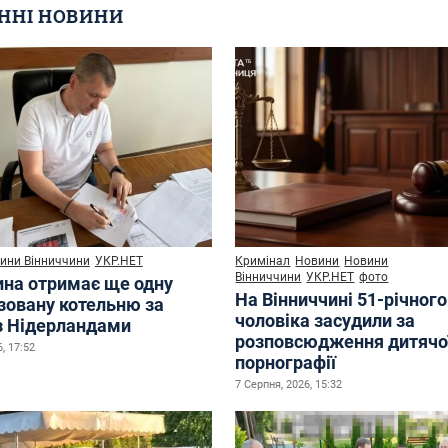
ННІ НОВИНИ
ини Вінниччини
УКР.НЕТ
Кримінал
Новини
Новини
Вінниччини
УКР.НЕТ
фото
ина отримає ще одну
На Вінниччині 51-річного
зовану котельню за
чоловіка засудили за
з Нідерландами
розповсюдження дитячо
, 17:52
порнографії
7 Серпня, 2026, 15:32