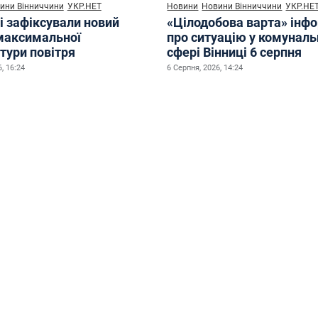
ини Вінниччини
УКР.НЕТ
Новини
Новини Вінниччини
УКР.НЕ
і зафіксували новий
«Цілодобова варта» інф
максимальної
про ситуацію у комуналь
тури повітря
сфері Вінниці 6 серпня
, 16:24
6 Серпня, 2026, 14:24