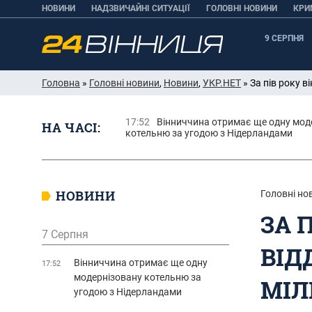
НОВИНИ
НАДЗВИЧАЙНІ СИТУАЦІЇ
ГОЛОВНІ НОВИНИ
КРИ
9 СЕРПНЯ
Головна
»
Головні новини
,
Новини
,
УКР.НЕТ
» За пів року в
17:52
Вінниччина отримає ще одну мод
НА ЧАСІ:
котельню за угодою з Нідерландами
НОВИНИ
Головні но
ЗА 
7 Серпня
ВІД
Вінниччина отримає ще одну
17:52
модернізовану котельню за
МІЛ
угодою з Нідерландами