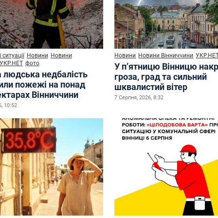
 ситуації
Новини
Новини
Новини
Новини Вінниччини
УКР.НЕ
УКР.НЕТ
фото
У п’ятницю Вінницю нак
а людська недбалість
гроза, град та сильний
или пожежі на понад
шквалистий вітер
ектарах Вінниччини
7 Серпня, 2026, 8:32
, 10:52