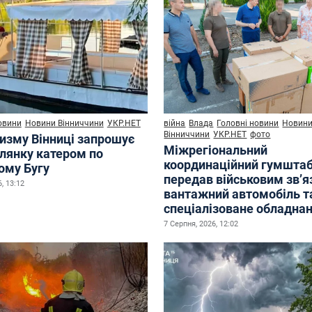
овини
Новини Вінниччини
УКР.НЕТ
війна
Влада
Головні новини
Новин
Вінниччини
УКР.НЕТ
фото
ризму Вінниці запрошує
Міжрегіональний
улянку катером по
координаційний гумшта
ому Бугу
передав військовим зв’
, 13:12
вантажний автомобіль т
спеціалізоване обладна
7 Серпня, 2026, 12:02