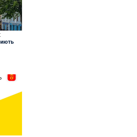
Т
риють