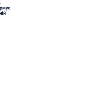
Т
ормує
ній