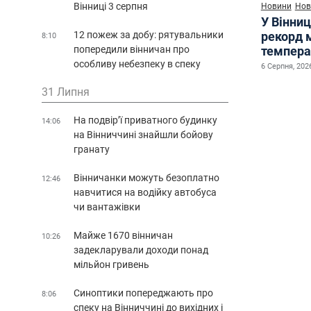
Вінниці 3 серпня
Новини
Нов
У Вінниц
12 пожеж за добу: рятувальники
рекорд 
8:10
попередили вінничан про
темпера
особливу небезпеку в спеку
6 Серпня, 2026
31 Липня
На подвір’ї приватного будинку
14:06
на Вінниччині знайшли бойову
гранату
Вінничанки можуть безоплатно
12:46
навчитися на водійку автобуса
чи вантажівки
Майже 1670 вінничан
10:26
задекларували доходи понад
мільйон гривень
Синоптики попереджають про
8:06
спеку на Вінниччині до вихідних і