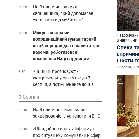
На Вінниччині викрили
12:30
священника, який допомагав
ухилятися від мобілізації
Міжрегіональний
10:30
Надзвичайні
координаційний гуманітарний
Вінниччини
штаб передав два пікапи та три
Спека т
наземні роботизовані
спричин
комплекси Нацгвардійцям
шести г
7 Серпня, 2026
У Вінниці прогнозують
8:30
екстремальну спеку аж до 7
серпня, а потім чекайте дощів
3 Серпня
На Вінниччині зменшилася
16:10
захворюваність на гепатити В і С
«Цілодобова варта» інформує
12:10
про ситуацію у комунальній сфері