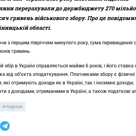
чини перерахували до держбюджету 270 мільйо
исяч гривень військового збору. Про це повідоми
інницькій області.
чи з першим півріччям минулого року, сума перевищення 
йонів гривень.
й збір в Україні справляється майже 6 років, і його ставка
тка від об’єкта оподаткування. Платниками збору є фізичні
, які отримують доходи як в Україні, так і іноземні доходи,
ти з доходами, отриманими в Україні, а також податкові а
податки