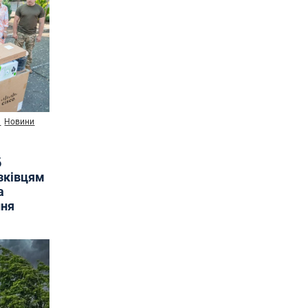
и
Новини
б
язківцям
а
ння