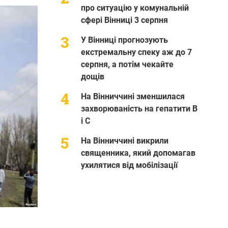
про ситуацію у комунальній
сфері Вінниці 3 серпня
У Вінниці прогнозують
екстремальну спеку аж до 7
серпня, а потім чекайте
дощів
На Вінниччині зменшилася
захворюваність на гепатити В
і С
На Вінниччині викрили
священника, який допомагав
ухилятися від мобілізації