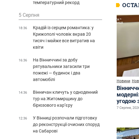
температурний рекорд
ОСТА
5 Серпня
Крадій із серцем романтика: у
18:36
Крижополі чоловік вкрав 20
тисяч і майже все витратив на
квіти
На Вінниччині за добу
16:36
рятувальники загасили три
пожежі — будинок і два
автомобілі
Новини
Нов
Вінничч
Вінничан кличуть у одноденний
14:36
модерні
тур на Житомирщину до
угодою 
бірюзового кар’єру
7 Серпня, 2026
У Вінниці розпочали підготовку
12:36
до реконструкції очисних споруд
на Сабарові