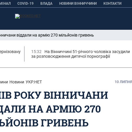
МІНАЛ
COVID-19
ВЛАДА
НОВИНИ ВІННИЧЧИНИ
КОНТАКТИ
інничани віддали на армію 270 мільйонів гривень
ернізовану
15:32
На Вінниччині 51-річного чоловіка засудили
за розповсюдження дитячої порнографії
вини
Новини
УКР.НЕТ
10 ЛИПНЯ,
ПІВ РОКУ ВІННИЧАНИ
ДАЛИ НА АРМІЮ 270
ЬЙОНІВ ГРИВЕНЬ