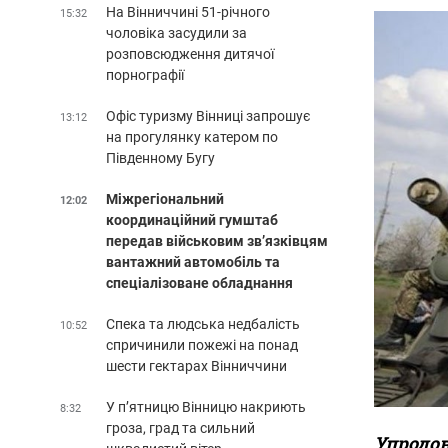
На Вінниччині 51-річного
15:32
чоловіка засудили за
розповсюдження дитячої
порнографії
Офіс туризму Вінниці запрошує
13:12
на прогулянку катером по
Південному Бугу
Міжрегіональний
12:02
координаційний гумштаб
передав військовим зв’язківцям
вантажний автомобіль та
спеціалізоване обладнання
Спека та людська недбалість
10:52
спричинили пожежі на понад
шести гектарах Вінниччини
У п’ятницю Вінницю накриють
8:32
гроза, град та сильний
Упродов