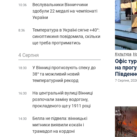
Веслувальники Вінниччини
10:36
здобули 22 медалі на чемпіонаті
України
Температура в Україні сягне +40°:
8:36
синоптикиня повідомила, скільки
ще треба протриматись
Культура
Н
4 Серпня
Офіс ту
на прог
У Вінниці прогнозують спеку до
18:30
Південн
38° та можливий новий
температурний рекорд
7 Серпня, 2026
На центральній вулиці Вінниці
16:30
розпочали заміну водогону,
прокладеного ще у 1911 році
Белла не підвела: вінницькі
14:30
митники виявили кокаїн і
трамадол на кордоні